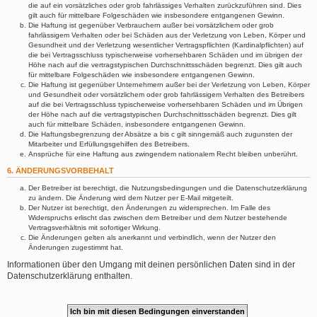
die auf ein vorsätzliches oder grob fahrlässiges Verhalten zurückzuführen sind. Dies
gilt auch für mittelbare Folgeschäden wie insbesondere entgangenen Gewinn.
Die Haftung ist gegenüber Verbrauchern außer bei vorsätzlichem oder grob
fahrlässigem Verhalten oder bei Schäden aus der Verletzung von Leben, Körper und
Gesundheit und der Verletzung wesentlicher Vertragspflichten (Kardinalpflichten) auf
die bei Vertragsschluss typischerweise vorhersehbaren Schäden und im übrigen der
Höhe nach auf die vertragstypischen Durchschnittsschäden begrenzt. Dies gilt auch
für mittelbare Folgeschäden wie insbesondere entgangenen Gewinn.
Die Haftung ist gegenüber Unternehmern außer bei der Verletzung von Leben, Körper
und Gesundheit oder vorsätzlichem oder grob fahrlässigem Verhalten des Betreibers
auf die bei Vertragsschluss typischerweise vorhersehbaren Schäden und im Übrigen
der Höhe nach auf die vertragstypischen Durchschnittsschäden begrenzt. Dies gilt
auch für mittelbare Schäden, insbesondere entgangenen Gewinn.
Die Haftungsbegrenzung der Absätze a bis c gilt sinngemäß auch zugunsten der
Mitarbeiter und Erfüllungsgehilfen des Betreibers.
Ansprüche für eine Haftung aus zwingendem nationalem Recht bleiben unberührt.
6. ÄNDERUNGSVORBEHALT
Der Betreiber ist berechtigt, die Nutzungsbedingungen und die Datenschutzerklärung
zu ändern. Die Änderung wird dem Nutzer per E-Mail mitgeteilt.
Der Nutzer ist berechtigt, den Änderungen zu widersprechen. Im Falle des
Widerspruchs erlischt das zwischen dem Betreiber und dem Nutzer bestehende
Vertragsverhältnis mit sofortiger Wirkung.
Die Änderungen gelten als anerkannt und verbindlich, wenn der Nutzer den
Änderungen zugestimmt hat.
Informationen über den Umgang mit deinen persönlichen Daten sind in der
Datenschutzerklärung enthalten.