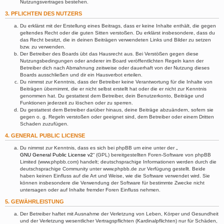
Nutzungsvertrages bestehen.
3. PFLICHTEN DES NUTZERS
Du erklärst mit der Erstellung eines Beitrags, dass er keine Inhalte enthält, die gegen
geltendes Recht oder die guten Sitten verstoßen. Du erklärst insbesondere, dass du
das Recht besitzt, die in deinen Beiträgen verwendeten Links und Bilder zu setzen
bzw. zu verwenden.
Der Betreiber des Boards übt das Hausrecht aus. Bei Verstößen gegen diese
Nutzungsbedingungen oder anderer im Board veröffentlichten Regeln kann der
Betreiber dich nach Abmahnung zeitweise oder dauerhaft von der Nutzung dieses
Boards ausschließen und dir ein Hausverbot erteilen.
Du nimmst zur Kenntnis, dass der Betreiber keine Verantwortung für die Inhalte von
Beiträgen übernimmt, die er nicht selbst erstellt hat oder die er nicht zur Kenntnis
genommen hat. Du gestattest dem Betreiber, dein Benutzerkonto, Beiträge und
Funktionen jederzeit zu löschen oder zu sperren.
Du gestattest dem Betreiber darüber hinaus, deine Beiträge abzuändern, sofern sie
gegen o. g. Regeln verstoßen oder geeignet sind, dem Betreiber oder einem Dritten
Schaden zuzufügen.
4. GENERAL PUBLIC LICENSE
Du nimmst zur Kenntnis, dass es sich bei phpBB um eine unter der „
GNU General Public License v2
“ (GPL) bereitgestellten Foren-Software von phpBB
Limited (www.phpbb.com) handelt; deutschsprachige Informationen werden durch die
deutschsprachige Community unter www.phpbb.de zur Verfügung gestellt. Beide
haben keinen Einfluss auf die Art und Weise, wie die Software verwendet wird. Sie
können insbesondere die Verwendung der Software für bestimmte Zwecke nicht
untersagen oder auf Inhalte fremder Foren Einfluss nehmen.
5. GEWÄHRLEISTUNG
Der Betreiber haftet mit Ausnahme der Verletzung von Leben, Körper und Gesundheit
und der Verletzung wesentlicher Vertragspflichten (Kardinalpflichten) nur für Schäden,