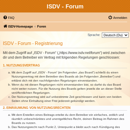
ISDV - Forum
FAQ
Anmelden
ISDV-Homepage
Foren
Sprache:
ISDV - Forum - Registrierung
Mit dem Zugriff auf „ISDV - Forum“ („https://www.isdv.net/forum“) wird zwischen
dir und dem Betreiber ein Vertrag mit folgenden Regelungen geschlossen:
1. NUTZUNGSVERTRAG
Mit dem Zugriff auf „ISDV - Forum“ (im Folgenden „das Board“) schließt du einen
Nutzungsvertrag mit dem Betreiber des Boards ab (im Folgenden „Betreiber“) und
erklärst dich mit den nachfolgenden Regelungen einverstanden.
Wenn du mit diesen Regelungen nicht einverstanden bist, so darfst du das Board
nicht weiter nutzen. Für die Nutzung des Boards gelten jeweils die an dieser Stelle
veröffentlichten Regelungen.
Der Nutzungsvertrag wird auf unbestimmte Zeit geschlossen und kann von beiden
Seiten ohne Einhaltung einer Frist jederzeit gekündigt werden.
2. EINRÄUMUNG VON NUTZUNGSRECHTEN
Mit dem Erstellen eines Beitrags erteilst du dem Betreiber ein einfaches, zeitlich und
räumlich unbeschränktes und unentgeltliches Recht, deinen Beitrag im Rahmen des
Boards zu nutzen.
Das Nutzungsrecht nach Punkt 2, Unterpunkt a bleibt auch nach Kündigung des