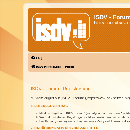
ISDV - Foru
Interessengemeinschaft de
FAQ
ISDV-Homepage
Foren
ISDV - Forum - Registrierung
Mit dem Zugriff auf „ISDV - Forum“ („https://www.isdv.net/foru
1. NUTZUNGSVERTRAG
Mit dem Zugriff auf „ISDV - Forum“ (im Folgenden „das Board“) sch
Wenn du mit diesen Regelungen nicht einverstanden bist, so darfst 
Der Nutzungsvertrag wird auf unbestimmte Zeit geschlossen und kan
2. EINRÄUMUNG VON NUTZUNGSRECHTEN