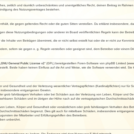
faches, zeitlich und räumlich unbeschränktes und unentgeltliches Recht, deinen Beitrag im Rahme
Kündigung des Nutzungsvertrages bestehen.
e enthält, die gegen geltendes Recht oder die guten Sitten verstoßen. Du erklärst insbesondere, 
egen diese Nutzungsbedingungen oder anderer im Board veröffentlichten Regeln kann der Betre
die Inhalte von Beiträgen übernimmt, die er nicht selbst erstellt hat oder die er nicht zur Kenn
ndern, sofern sie gegen o. g. Regeln verstoßen oder geeignet sind, dem Betreiber oder einem D
„
GNU General Public License v2
“ (GPL) bereitgestellten Foren-Software von phpBB Limited (ww
ellt. Beide haben keinen Einfluss auf die Art und Weise, wie die Software verwendet wird. Si
 und Gesundheit und der Verletzung wesentlicher Vertragspflichten (Kardinalpflichten) nur für Sc
wie insbesondere entgangenen Gewinn.
der grob fahrlässigem Verhalten oder bei Schäden aus der Verletzung von Leben, Körper und Ges
rhersehbaren Schäden und im übrigen der Höhe nach auf die vertragstypischen Durchschnittsschäde
von Leben, Körper und Gesundheit oder vorsätzlichem oder grob fahrlässigem Verhalten des Betr
Durchschnittsschäden begrenzt. Dies gilt auch für mittelbare Schäden, insbesondere entgangen
gunsten der Mitarbeiter und Erfüllungsgehilfen des Betreibers.
ben unberührt.
enschutzerklärung zu ändern. Die Änderung wird dem Nutzer per E-Mail mitgeteilt.