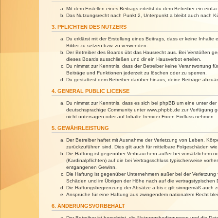
Mit dem Erstellen eines Beitrags erteilst du dem Betreiber ein ein
Das Nutzungsrecht nach Punkt 2, Unterpunkt a bleibt auch nach 
3. PFLICHTEN DES NUTZERS
Du erklärst mit der Erstellung eines Beitrags, dass er keine Inhalt
Bilder zu setzen bzw. zu verwenden.
Der Betreiber des Boards übt das Hausrecht aus. Bei Verstößen g
dieses Boards ausschließen und dir ein Hausverbot erteilen.
Du nimmst zur Kenntnis, dass der Betreiber keine Verantwortung für 
Beiträge und Funktionen jederzeit zu löschen oder zu sperren.
Du gestattest dem Betreiber darüber hinaus, deine Beiträge abzuä
4. GENERAL PUBLIC LICENSE
Du nimmst zur Kenntnis, dass es sich bei phpBB um eine unter der 
deutschsprachige Community unter www.phpbb.de zur Verfügung gest
nicht untersagen oder auf Inhalte fremder Foren Einfluss nehmen.
5. GEWÄHRLEISTUNG
Der Betreiber haftet mit Ausnahme der Verletzung von Leben, Körper
zurückzuführen sind. Dies gilt auch für mittelbare Folgeschäden 
Die Haftung ist gegenüber Verbrauchern außer bei vorsätzlichem o
(Kardinalpflichten) auf die bei Vertragsschluss typischerweise vo
entgangenen Gewinn.
Die Haftung ist gegenüber Unternehmern außer bei der Verletzung 
Schäden und im Übrigen der Höhe nach auf die vertragstypischen 
Die Haftungsbegrenzung der Absätze a bis c gilt sinngemäß auch zu
Ansprüche für eine Haftung aus zwingendem nationalem Recht blei
6. ÄNDERUNGSVORBEHALT
Der Betreiber ist berechtigt, die Nutzungsbedingungen und die Dat