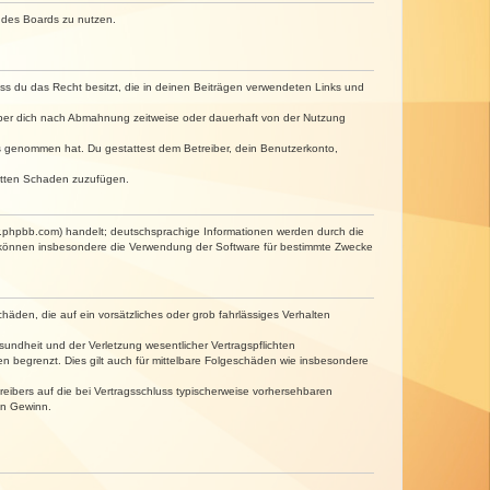
n des Boards zu nutzen.
dass du das Recht besitzt, die in deinen Beiträgen verwendeten Links und
iber dich nach Abmahnung zeitweise oder dauerhaft von der Nutzung
tnis genommen hat. Du gestattest dem Betreiber, dein Benutzerkonto,
ritten Schaden zuzufügen.
w.phpbb.com) handelt; deutschsprachige Informationen werden durch die
e können insbesondere die Verwendung der Software für bestimmte Zwecke
häden, die auf ein vorsätzliches oder grob fahrlässiges Verhalten
undheit und der Verletzung wesentlicher Vertragspflichten
n begrenzt. Dies gilt auch für mittelbare Folgeschäden wie insbesondere
eibers auf die bei Vertragsschluss typischerweise vorhersehbaren
en Gewinn.