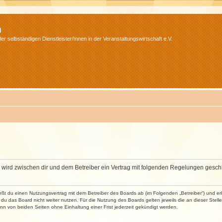
m
r selbständigen Dienstleister/Innen in der Veranstaltungswirtschaft e.V.
m“) wird zwischen dir und dem Betreiber ein Vertrag mit folgenden Regelungen gesch
ließt du einen Nutzungsvertrag mit dem Betreiber des Boards ab (im Folgenden „Betreiber“) und 
du das Board nicht weiter nutzen. Für die Nutzung des Boards gelten jeweils die an dieser Stell
n von beiden Seiten ohne Einhaltung einer Frist jederzeit gekündigt werden.