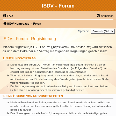
ISDV - Forum
FAQ
Anmelden
ISDV-Homepage
Foren
Sprache:
ISDV - Forum - Registrierung
Mit dem Zugriff auf „ISDV - Forum“ („https://www.isdv.net/forum“) wird zwischen
dir und dem Betreiber ein Vertrag mit folgenden Regelungen geschlossen:
1. NUTZUNGSVERTRAG
Mit dem Zugriff auf „ISDV - Forum“ (im Folgenden „das Board“) schließt du einen
Nutzungsvertrag mit dem Betreiber des Boards ab (im Folgenden „Betreiber“) und
erklärst dich mit den nachfolgenden Regelungen einverstanden.
Wenn du mit diesen Regelungen nicht einverstanden bist, so darfst du das Board
nicht weiter nutzen. Für die Nutzung des Boards gelten jeweils die an dieser Stelle
veröffentlichten Regelungen.
Der Nutzungsvertrag wird auf unbestimmte Zeit geschlossen und kann von beiden
Seiten ohne Einhaltung einer Frist jederzeit gekündigt werden.
2. EINRÄUMUNG VON NUTZUNGSRECHTEN
Mit dem Erstellen eines Beitrags erteilst du dem Betreiber ein einfaches, zeitlich und
räumlich unbeschränktes und unentgeltliches Recht, deinen Beitrag im Rahmen des
Boards zu nutzen.
Das Nutzungsrecht nach Punkt 2, Unterpunkt a bleibt auch nach Kündigung des