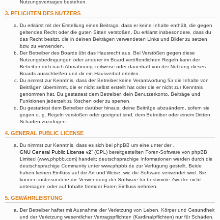
Nutzungsvertrages bestehen.
3. PFLICHTEN DES NUTZERS
Du erklärst mit der Erstellung eines Beitrags, dass er keine Inhalte enthält, die gegen
geltendes Recht oder die guten Sitten verstoßen. Du erklärst insbesondere, dass du
das Recht besitzt, die in deinen Beiträgen verwendeten Links und Bilder zu setzen
bzw. zu verwenden.
Der Betreiber des Boards übt das Hausrecht aus. Bei Verstößen gegen diese
Nutzungsbedingungen oder anderer im Board veröffentlichten Regeln kann der
Betreiber dich nach Abmahnung zeitweise oder dauerhaft von der Nutzung dieses
Boards ausschließen und dir ein Hausverbot erteilen.
Du nimmst zur Kenntnis, dass der Betreiber keine Verantwortung für die Inhalte von
Beiträgen übernimmt, die er nicht selbst erstellt hat oder die er nicht zur Kenntnis
genommen hat. Du gestattest dem Betreiber, dein Benutzerkonto, Beiträge und
Funktionen jederzeit zu löschen oder zu sperren.
Du gestattest dem Betreiber darüber hinaus, deine Beiträge abzuändern, sofern sie
gegen o. g. Regeln verstoßen oder geeignet sind, dem Betreiber oder einem Dritten
Schaden zuzufügen.
4. GENERAL PUBLIC LICENSE
Du nimmst zur Kenntnis, dass es sich bei phpBB um eine unter der „
GNU General Public License v2
“ (GPL) bereitgestellten Foren-Software von phpBB
Limited (www.phpbb.com) handelt; deutschsprachige Informationen werden durch die
deutschsprachige Community unter www.phpbb.de zur Verfügung gestellt. Beide
haben keinen Einfluss auf die Art und Weise, wie die Software verwendet wird. Sie
können insbesondere die Verwendung der Software für bestimmte Zwecke nicht
untersagen oder auf Inhalte fremder Foren Einfluss nehmen.
5. GEWÄHRLEISTUNG
Der Betreiber haftet mit Ausnahme der Verletzung von Leben, Körper und Gesundheit
und der Verletzung wesentlicher Vertragspflichten (Kardinalpflichten) nur für Schäden,