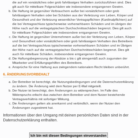
die auf ein vorsätzliches oder grob fahrlässiges Verhalten zurückzuführen sind. Dies
gilt auch für mittelbare Folgeschäden wie insbesondere entgangenen Gewinn.
Die Haftung ist gegenüber Verbrauchern außer bei vorsätzlichem oder grob
fahrlässigem Verhalten oder bei Schäden aus der Verletzung von Leben, Körper und
Gesundheit und der Verletzung wesentlicher Vertragspflichten (Kardinalpflichten) auf
die bei Vertragsschluss typischerweise vorhersehbaren Schäden und im übrigen der
Höhe nach auf die vertragstypischen Durchschnittsschäden begrenzt. Dies gilt auch
für mittelbare Folgeschäden wie insbesondere entgangenen Gewinn.
Die Haftung ist gegenüber Unternehmern außer bei der Verletzung von Leben, Körper
und Gesundheit oder vorsätzlichem oder grob fahrlässigem Verhalten des Betreibers
auf die bei Vertragsschluss typischerweise vorhersehbaren Schäden und im Übrigen
der Höhe nach auf die vertragstypischen Durchschnittsschäden begrenzt. Dies gilt
auch für mittelbare Schäden, insbesondere entgangenen Gewinn.
Die Haftungsbegrenzung der Absätze a bis c gilt sinngemäß auch zugunsten der
Mitarbeiter und Erfüllungsgehilfen des Betreibers.
Ansprüche für eine Haftung aus zwingendem nationalem Recht bleiben unberührt.
6. ÄNDERUNGSVORBEHALT
Der Betreiber ist berechtigt, die Nutzungsbedingungen und die Datenschutzerklärung
zu ändern. Die Änderung wird dem Nutzer per E-Mail mitgeteilt.
Der Nutzer ist berechtigt, den Änderungen zu widersprechen. Im Falle des
Widerspruchs erlischt das zwischen dem Betreiber und dem Nutzer bestehende
Vertragsverhältnis mit sofortiger Wirkung.
Die Änderungen gelten als anerkannt und verbindlich, wenn der Nutzer den
Änderungen zugestimmt hat.
Informationen über den Umgang mit deinen persönlichen Daten sind in der
Datenschutzerklärung enthalten.