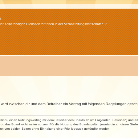
m
r selbständigen Dienstleister/Innen in der Veranstaltungswirtschaft e.V.
m“) wird zwischen dir und dem Betreiber ein Vertrag mit folgenden Regelungen gesch
ließt du einen Nutzungsvertrag mit dem Betreiber des Boards ab (im Folgenden „Betreiber“) und 
du das Board nicht weiter nutzen. Für die Nutzung des Boards gelten jeweils die an dieser Stell
n von beiden Seiten ohne Einhaltung einer Frist jederzeit gekündigt werden.