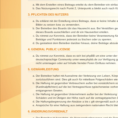
Mit dem Erstellen eines Beitrags erteilst du dem Betreiber ein ein
Das Nutzungsrecht nach Punkt 2, Unterpunkt a bleibt auch nach 
3. PFLICHTEN DES NUTZERS
Du erklärst mit der Erstellung eines Beitrags, dass er keine Inhalt
Bilder zu setzen bzw. zu verwenden.
Der Betreiber des Boards übt das Hausrecht aus. Bei Verstößen g
dieses Boards ausschließen und dir ein Hausverbot erteilen.
Du nimmst zur Kenntnis, dass der Betreiber keine Verantwortung für 
Beiträge und Funktionen jederzeit zu löschen oder zu sperren.
Du gestattest dem Betreiber darüber hinaus, deine Beiträge abzuä
4. GENERAL PUBLIC LICENSE
Du nimmst zur Kenntnis, dass es sich bei phpBB um eine unter der 
deutschsprachige Community unter www.phpbb.de zur Verfügung gest
nicht untersagen oder auf Inhalte fremder Foren Einfluss nehmen.
5. GEWÄHRLEISTUNG
Der Betreiber haftet mit Ausnahme der Verletzung von Leben, Körper
zurückzuführen sind. Dies gilt auch für mittelbare Folgeschäden 
Die Haftung ist gegenüber Verbrauchern außer bei vorsätzlichem o
(Kardinalpflichten) auf die bei Vertragsschluss typischerweise vo
entgangenen Gewinn.
Die Haftung ist gegenüber Unternehmern außer bei der Verletzung 
Schäden und im Übrigen der Höhe nach auf die vertragstypischen 
Die Haftungsbegrenzung der Absätze a bis c gilt sinngemäß auch zu
Ansprüche für eine Haftung aus zwingendem nationalem Recht blei
6. ÄNDERUNGSVORBEHALT
Der Betreiber ist berechtigt, die Nutzungsbedingungen und die Dat