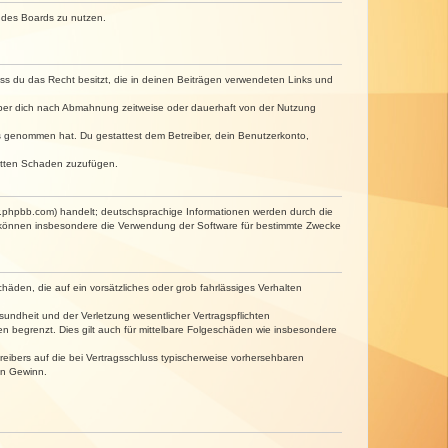
n des Boards zu nutzen.
dass du das Recht besitzt, die in deinen Beiträgen verwendeten Links und
iber dich nach Abmahnung zeitweise oder dauerhaft von der Nutzung
tnis genommen hat. Du gestattest dem Betreiber, dein Benutzerkonto,
ritten Schaden zuzufügen.
w.phpbb.com) handelt; deutschsprachige Informationen werden durch die
e können insbesondere die Verwendung der Software für bestimmte Zwecke
häden, die auf ein vorsätzliches oder grob fahrlässiges Verhalten
undheit und der Verletzung wesentlicher Vertragspflichten
n begrenzt. Dies gilt auch für mittelbare Folgeschäden wie insbesondere
eibers auf die bei Vertragsschluss typischerweise vorhersehbaren
en Gewinn.