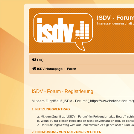
ISDV - Foru
Interessengemeinschaft de
FAQ
ISDV-Homepage
Foren
ISDV - Forum - Registrierung
Mit dem Zugriff auf „ISDV - Forum“ („https://www.isdv.net/foru
1. NUTZUNGSVERTRAG
Mit dem Zugriff auf „ISDV - Forum“ (im Folgenden „das Board“) sch
Wenn du mit diesen Regelungen nicht einverstanden bist, so darfst 
Der Nutzungsvertrag wird auf unbestimmte Zeit geschlossen und kan
2. EINRÄUMUNG VON NUTZUNGSRECHTEN