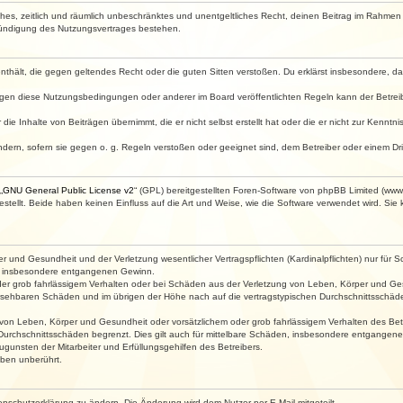
faches, zeitlich und räumlich unbeschränktes und unentgeltliches Recht, deinen Beitrag im Rahme
Kündigung des Nutzungsvertrages bestehen.
e enthält, die gegen geltendes Recht oder die guten Sitten verstoßen. Du erklärst insbesondere, 
egen diese Nutzungsbedingungen oder anderer im Board veröffentlichten Regeln kann der Betre
die Inhalte von Beiträgen übernimmt, die er nicht selbst erstellt hat oder die er nicht zur Kenn
ndern, sofern sie gegen o. g. Regeln verstoßen oder geeignet sind, dem Betreiber oder einem D
„
GNU General Public License v2
“ (GPL) bereitgestellten Foren-Software von phpBB Limited (ww
ellt. Beide haben keinen Einfluss auf die Art und Weise, wie die Software verwendet wird. Si
 und Gesundheit und der Verletzung wesentlicher Vertragspflichten (Kardinalpflichten) nur für Sc
wie insbesondere entgangenen Gewinn.
der grob fahrlässigem Verhalten oder bei Schäden aus der Verletzung von Leben, Körper und Ges
rhersehbaren Schäden und im übrigen der Höhe nach auf die vertragstypischen Durchschnittsschäde
von Leben, Körper und Gesundheit oder vorsätzlichem oder grob fahrlässigem Verhalten des Betr
Durchschnittsschäden begrenzt. Dies gilt auch für mittelbare Schäden, insbesondere entgangen
gunsten der Mitarbeiter und Erfüllungsgehilfen des Betreibers.
ben unberührt.
enschutzerklärung zu ändern. Die Änderung wird dem Nutzer per E-Mail mitgeteilt.