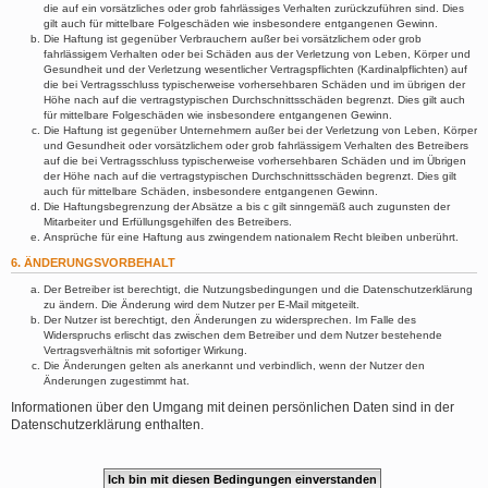
die auf ein vorsätzliches oder grob fahrlässiges Verhalten zurückzuführen sind. Dies
gilt auch für mittelbare Folgeschäden wie insbesondere entgangenen Gewinn.
Die Haftung ist gegenüber Verbrauchern außer bei vorsätzlichem oder grob
fahrlässigem Verhalten oder bei Schäden aus der Verletzung von Leben, Körper und
Gesundheit und der Verletzung wesentlicher Vertragspflichten (Kardinalpflichten) auf
die bei Vertragsschluss typischerweise vorhersehbaren Schäden und im übrigen der
Höhe nach auf die vertragstypischen Durchschnittsschäden begrenzt. Dies gilt auch
für mittelbare Folgeschäden wie insbesondere entgangenen Gewinn.
Die Haftung ist gegenüber Unternehmern außer bei der Verletzung von Leben, Körper
und Gesundheit oder vorsätzlichem oder grob fahrlässigem Verhalten des Betreibers
auf die bei Vertragsschluss typischerweise vorhersehbaren Schäden und im Übrigen
der Höhe nach auf die vertragstypischen Durchschnittsschäden begrenzt. Dies gilt
auch für mittelbare Schäden, insbesondere entgangenen Gewinn.
Die Haftungsbegrenzung der Absätze a bis c gilt sinngemäß auch zugunsten der
Mitarbeiter und Erfüllungsgehilfen des Betreibers.
Ansprüche für eine Haftung aus zwingendem nationalem Recht bleiben unberührt.
6. ÄNDERUNGSVORBEHALT
Der Betreiber ist berechtigt, die Nutzungsbedingungen und die Datenschutzerklärung
zu ändern. Die Änderung wird dem Nutzer per E-Mail mitgeteilt.
Der Nutzer ist berechtigt, den Änderungen zu widersprechen. Im Falle des
Widerspruchs erlischt das zwischen dem Betreiber und dem Nutzer bestehende
Vertragsverhältnis mit sofortiger Wirkung.
Die Änderungen gelten als anerkannt und verbindlich, wenn der Nutzer den
Änderungen zugestimmt hat.
Informationen über den Umgang mit deinen persönlichen Daten sind in der
Datenschutzerklärung enthalten.