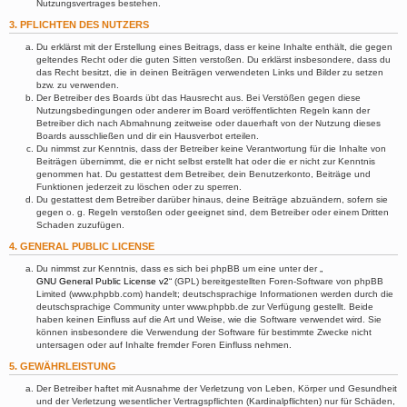
Nutzungsvertrages bestehen.
3. PFLICHTEN DES NUTZERS
Du erklärst mit der Erstellung eines Beitrags, dass er keine Inhalte enthält, die gegen
geltendes Recht oder die guten Sitten verstoßen. Du erklärst insbesondere, dass du
das Recht besitzt, die in deinen Beiträgen verwendeten Links und Bilder zu setzen
bzw. zu verwenden.
Der Betreiber des Boards übt das Hausrecht aus. Bei Verstößen gegen diese
Nutzungsbedingungen oder anderer im Board veröffentlichten Regeln kann der
Betreiber dich nach Abmahnung zeitweise oder dauerhaft von der Nutzung dieses
Boards ausschließen und dir ein Hausverbot erteilen.
Du nimmst zur Kenntnis, dass der Betreiber keine Verantwortung für die Inhalte von
Beiträgen übernimmt, die er nicht selbst erstellt hat oder die er nicht zur Kenntnis
genommen hat. Du gestattest dem Betreiber, dein Benutzerkonto, Beiträge und
Funktionen jederzeit zu löschen oder zu sperren.
Du gestattest dem Betreiber darüber hinaus, deine Beiträge abzuändern, sofern sie
gegen o. g. Regeln verstoßen oder geeignet sind, dem Betreiber oder einem Dritten
Schaden zuzufügen.
4. GENERAL PUBLIC LICENSE
Du nimmst zur Kenntnis, dass es sich bei phpBB um eine unter der „
GNU General Public License v2
“ (GPL) bereitgestellten Foren-Software von phpBB
Limited (www.phpbb.com) handelt; deutschsprachige Informationen werden durch die
deutschsprachige Community unter www.phpbb.de zur Verfügung gestellt. Beide
haben keinen Einfluss auf die Art und Weise, wie die Software verwendet wird. Sie
können insbesondere die Verwendung der Software für bestimmte Zwecke nicht
untersagen oder auf Inhalte fremder Foren Einfluss nehmen.
5. GEWÄHRLEISTUNG
Der Betreiber haftet mit Ausnahme der Verletzung von Leben, Körper und Gesundheit
und der Verletzung wesentlicher Vertragspflichten (Kardinalpflichten) nur für Schäden,