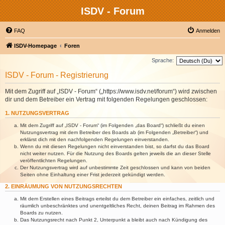
ISDV - Forum
FAQ
Anmelden
ISDV-Homepage
Foren
Sprache:
ISDV - Forum - Registrierung
Mit dem Zugriff auf „ISDV - Forum“ („https://www.isdv.net/forum“) wird zwischen
dir und dem Betreiber ein Vertrag mit folgenden Regelungen geschlossen:
1. NUTZUNGSVERTRAG
Mit dem Zugriff auf „ISDV - Forum“ (im Folgenden „das Board“) schließt du einen
Nutzungsvertrag mit dem Betreiber des Boards ab (im Folgenden „Betreiber“) und
erklärst dich mit den nachfolgenden Regelungen einverstanden.
Wenn du mit diesen Regelungen nicht einverstanden bist, so darfst du das Board
nicht weiter nutzen. Für die Nutzung des Boards gelten jeweils die an dieser Stelle
veröffentlichten Regelungen.
Der Nutzungsvertrag wird auf unbestimmte Zeit geschlossen und kann von beiden
Seiten ohne Einhaltung einer Frist jederzeit gekündigt werden.
2. EINRÄUMUNG VON NUTZUNGSRECHTEN
Mit dem Erstellen eines Beitrags erteilst du dem Betreiber ein einfaches, zeitlich und
räumlich unbeschränktes und unentgeltliches Recht, deinen Beitrag im Rahmen des
Boards zu nutzen.
Das Nutzungsrecht nach Punkt 2, Unterpunkt a bleibt auch nach Kündigung des