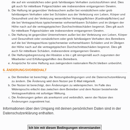
die auf ein vorsätzliches oder grob fahrlässiges Verhalten zurückzuführen sind. Dies
gilt auch für mittelbare Folgeschäden wie insbesondere entgangenen Gewinn.
Die Haftung ist gegenüber Verbrauchern außer bei vorsätzlichem oder grob
fahrlässigem Verhalten oder bei Schäden aus der Verletzung von Leben, Körper und
Gesundheit und der Verletzung wesentlicher Vertragspflichten (Kardinalpflichten) auf
die bei Vertragsschluss typischerweise vorhersehbaren Schäden und im übrigen der
Höhe nach auf die vertragstypischen Durchschnittsschäden begrenzt. Dies gilt auch
für mittelbare Folgeschäden wie insbesondere entgangenen Gewinn.
Die Haftung ist gegenüber Unternehmern außer bei der Verletzung von Leben, Körper
und Gesundheit oder vorsätzlichem oder grob fahrlässigem Verhalten des Betreibers
auf die bei Vertragsschluss typischerweise vorhersehbaren Schäden und im Übrigen
der Höhe nach auf die vertragstypischen Durchschnittsschäden begrenzt. Dies gilt
auch für mittelbare Schäden, insbesondere entgangenen Gewinn.
Die Haftungsbegrenzung der Absätze a bis c gilt sinngemäß auch zugunsten der
Mitarbeiter und Erfüllungsgehilfen des Betreibers.
Ansprüche für eine Haftung aus zwingendem nationalem Recht bleiben unberührt.
6. ÄNDERUNGSVORBEHALT
Der Betreiber ist berechtigt, die Nutzungsbedingungen und die Datenschutzerklärung
zu ändern. Die Änderung wird dem Nutzer per E-Mail mitgeteilt.
Der Nutzer ist berechtigt, den Änderungen zu widersprechen. Im Falle des
Widerspruchs erlischt das zwischen dem Betreiber und dem Nutzer bestehende
Vertragsverhältnis mit sofortiger Wirkung.
Die Änderungen gelten als anerkannt und verbindlich, wenn der Nutzer den
Änderungen zugestimmt hat.
Informationen über den Umgang mit deinen persönlichen Daten sind in der
Datenschutzerklärung enthalten.