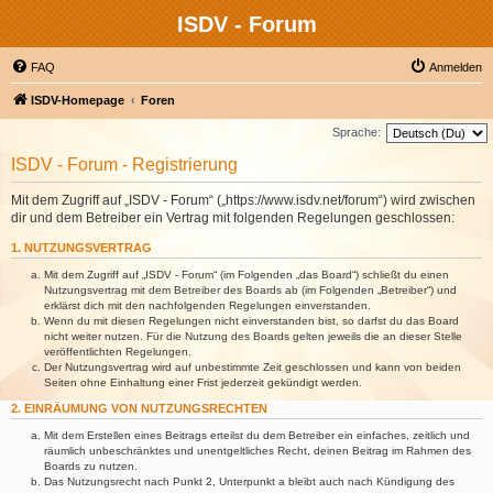
ISDV - Forum
FAQ
Anmelden
ISDV-Homepage
Foren
Sprache:
ISDV - Forum - Registrierung
Mit dem Zugriff auf „ISDV - Forum“ („https://www.isdv.net/forum“) wird zwischen
dir und dem Betreiber ein Vertrag mit folgenden Regelungen geschlossen:
1. NUTZUNGSVERTRAG
Mit dem Zugriff auf „ISDV - Forum“ (im Folgenden „das Board“) schließt du einen
Nutzungsvertrag mit dem Betreiber des Boards ab (im Folgenden „Betreiber“) und
erklärst dich mit den nachfolgenden Regelungen einverstanden.
Wenn du mit diesen Regelungen nicht einverstanden bist, so darfst du das Board
nicht weiter nutzen. Für die Nutzung des Boards gelten jeweils die an dieser Stelle
veröffentlichten Regelungen.
Der Nutzungsvertrag wird auf unbestimmte Zeit geschlossen und kann von beiden
Seiten ohne Einhaltung einer Frist jederzeit gekündigt werden.
2. EINRÄUMUNG VON NUTZUNGSRECHTEN
Mit dem Erstellen eines Beitrags erteilst du dem Betreiber ein einfaches, zeitlich und
räumlich unbeschränktes und unentgeltliches Recht, deinen Beitrag im Rahmen des
Boards zu nutzen.
Das Nutzungsrecht nach Punkt 2, Unterpunkt a bleibt auch nach Kündigung des