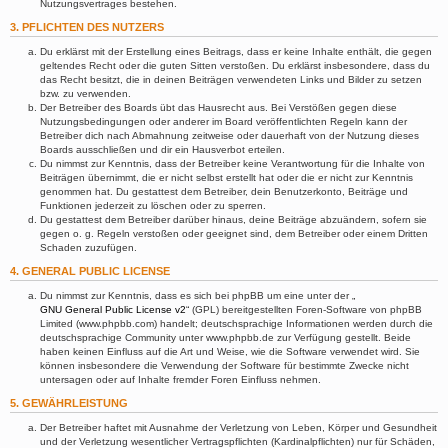
Nutzungsvertrages bestehen.
3. PFLICHTEN DES NUTZERS
Du erklärst mit der Erstellung eines Beitrags, dass er keine Inhalte enthält, die gegen
geltendes Recht oder die guten Sitten verstoßen. Du erklärst insbesondere, dass du
das Recht besitzt, die in deinen Beiträgen verwendeten Links und Bilder zu setzen
bzw. zu verwenden.
Der Betreiber des Boards übt das Hausrecht aus. Bei Verstößen gegen diese
Nutzungsbedingungen oder anderer im Board veröffentlichten Regeln kann der
Betreiber dich nach Abmahnung zeitweise oder dauerhaft von der Nutzung dieses
Boards ausschließen und dir ein Hausverbot erteilen.
Du nimmst zur Kenntnis, dass der Betreiber keine Verantwortung für die Inhalte von
Beiträgen übernimmt, die er nicht selbst erstellt hat oder die er nicht zur Kenntnis
genommen hat. Du gestattest dem Betreiber, dein Benutzerkonto, Beiträge und
Funktionen jederzeit zu löschen oder zu sperren.
Du gestattest dem Betreiber darüber hinaus, deine Beiträge abzuändern, sofern sie
gegen o. g. Regeln verstoßen oder geeignet sind, dem Betreiber oder einem Dritten
Schaden zuzufügen.
4. GENERAL PUBLIC LICENSE
Du nimmst zur Kenntnis, dass es sich bei phpBB um eine unter der „
GNU General Public License v2
“ (GPL) bereitgestellten Foren-Software von phpBB
Limited (www.phpbb.com) handelt; deutschsprachige Informationen werden durch die
deutschsprachige Community unter www.phpbb.de zur Verfügung gestellt. Beide
haben keinen Einfluss auf die Art und Weise, wie die Software verwendet wird. Sie
können insbesondere die Verwendung der Software für bestimmte Zwecke nicht
untersagen oder auf Inhalte fremder Foren Einfluss nehmen.
5. GEWÄHRLEISTUNG
Der Betreiber haftet mit Ausnahme der Verletzung von Leben, Körper und Gesundheit
und der Verletzung wesentlicher Vertragspflichten (Kardinalpflichten) nur für Schäden,