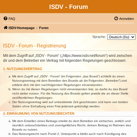
ISDV - Forum
FAQ
Anmelden
ISDV-Homepage
Foren
Sprache:
ISDV - Forum - Registrierung
Mit dem Zugriff auf „ISDV - Forum“ („https://www.isdv.net/forum“) wird zwischen
dir und dem Betreiber ein Vertrag mit folgenden Regelungen geschlossen:
1. NUTZUNGSVERTRAG
Mit dem Zugriff auf „ISDV - Forum“ (im Folgenden „das Board“) schließt du einen
Nutzungsvertrag mit dem Betreiber des Boards ab (im Folgenden „Betreiber“) und
erklärst dich mit den nachfolgenden Regelungen einverstanden.
Wenn du mit diesen Regelungen nicht einverstanden bist, so darfst du das Board
nicht weiter nutzen. Für die Nutzung des Boards gelten jeweils die an dieser Stelle
veröffentlichten Regelungen.
Der Nutzungsvertrag wird auf unbestimmte Zeit geschlossen und kann von beiden
Seiten ohne Einhaltung einer Frist jederzeit gekündigt werden.
2. EINRÄUMUNG VON NUTZUNGSRECHTEN
Mit dem Erstellen eines Beitrags erteilst du dem Betreiber ein einfaches, zeitlich und
räumlich unbeschränktes und unentgeltliches Recht, deinen Beitrag im Rahmen des
Boards zu nutzen.
Das Nutzungsrecht nach Punkt 2, Unterpunkt a bleibt auch nach Kündigung des