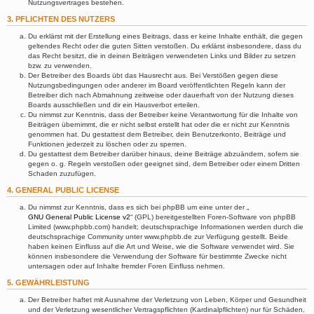
Nutzungsvertrages bestehen.
3. PFLICHTEN DES NUTZERS
Du erklärst mit der Erstellung eines Beitrags, dass er keine Inhalte enthält, die gegen
geltendes Recht oder die guten Sitten verstoßen. Du erklärst insbesondere, dass du
das Recht besitzt, die in deinen Beiträgen verwendeten Links und Bilder zu setzen
bzw. zu verwenden.
Der Betreiber des Boards übt das Hausrecht aus. Bei Verstößen gegen diese
Nutzungsbedingungen oder anderer im Board veröffentlichten Regeln kann der
Betreiber dich nach Abmahnung zeitweise oder dauerhaft von der Nutzung dieses
Boards ausschließen und dir ein Hausverbot erteilen.
Du nimmst zur Kenntnis, dass der Betreiber keine Verantwortung für die Inhalte von
Beiträgen übernimmt, die er nicht selbst erstellt hat oder die er nicht zur Kenntnis
genommen hat. Du gestattest dem Betreiber, dein Benutzerkonto, Beiträge und
Funktionen jederzeit zu löschen oder zu sperren.
Du gestattest dem Betreiber darüber hinaus, deine Beiträge abzuändern, sofern sie
gegen o. g. Regeln verstoßen oder geeignet sind, dem Betreiber oder einem Dritten
Schaden zuzufügen.
4. GENERAL PUBLIC LICENSE
Du nimmst zur Kenntnis, dass es sich bei phpBB um eine unter der „
GNU General Public License v2
“ (GPL) bereitgestellten Foren-Software von phpBB
Limited (www.phpbb.com) handelt; deutschsprachige Informationen werden durch die
deutschsprachige Community unter www.phpbb.de zur Verfügung gestellt. Beide
haben keinen Einfluss auf die Art und Weise, wie die Software verwendet wird. Sie
können insbesondere die Verwendung der Software für bestimmte Zwecke nicht
untersagen oder auf Inhalte fremder Foren Einfluss nehmen.
5. GEWÄHRLEISTUNG
Der Betreiber haftet mit Ausnahme der Verletzung von Leben, Körper und Gesundheit
und der Verletzung wesentlicher Vertragspflichten (Kardinalpflichten) nur für Schäden,