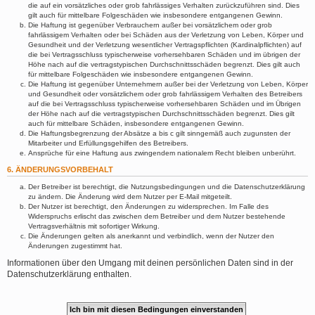
die auf ein vorsätzliches oder grob fahrlässiges Verhalten zurückzuführen sind. Dies
gilt auch für mittelbare Folgeschäden wie insbesondere entgangenen Gewinn.
Die Haftung ist gegenüber Verbrauchern außer bei vorsätzlichem oder grob
fahrlässigem Verhalten oder bei Schäden aus der Verletzung von Leben, Körper und
Gesundheit und der Verletzung wesentlicher Vertragspflichten (Kardinalpflichten) auf
die bei Vertragsschluss typischerweise vorhersehbaren Schäden und im übrigen der
Höhe nach auf die vertragstypischen Durchschnittsschäden begrenzt. Dies gilt auch
für mittelbare Folgeschäden wie insbesondere entgangenen Gewinn.
Die Haftung ist gegenüber Unternehmern außer bei der Verletzung von Leben, Körper
und Gesundheit oder vorsätzlichem oder grob fahrlässigem Verhalten des Betreibers
auf die bei Vertragsschluss typischerweise vorhersehbaren Schäden und im Übrigen
der Höhe nach auf die vertragstypischen Durchschnittsschäden begrenzt. Dies gilt
auch für mittelbare Schäden, insbesondere entgangenen Gewinn.
Die Haftungsbegrenzung der Absätze a bis c gilt sinngemäß auch zugunsten der
Mitarbeiter und Erfüllungsgehilfen des Betreibers.
Ansprüche für eine Haftung aus zwingendem nationalem Recht bleiben unberührt.
6. ÄNDERUNGSVORBEHALT
Der Betreiber ist berechtigt, die Nutzungsbedingungen und die Datenschutzerklärung
zu ändern. Die Änderung wird dem Nutzer per E-Mail mitgeteilt.
Der Nutzer ist berechtigt, den Änderungen zu widersprechen. Im Falle des
Widerspruchs erlischt das zwischen dem Betreiber und dem Nutzer bestehende
Vertragsverhältnis mit sofortiger Wirkung.
Die Änderungen gelten als anerkannt und verbindlich, wenn der Nutzer den
Änderungen zugestimmt hat.
Informationen über den Umgang mit deinen persönlichen Daten sind in der
Datenschutzerklärung enthalten.