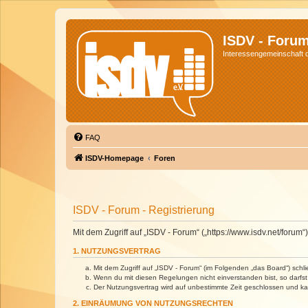
ISDV - Foru
Interessengemeinschaft de
FAQ
ISDV-Homepage
Foren
ISDV - Forum - Registrierung
Mit dem Zugriff auf „ISDV - Forum“ („https://www.isdv.net/foru
1. NUTZUNGSVERTRAG
Mit dem Zugriff auf „ISDV - Forum“ (im Folgenden „das Board“) sch
Wenn du mit diesen Regelungen nicht einverstanden bist, so darfst 
Der Nutzungsvertrag wird auf unbestimmte Zeit geschlossen und kan
2. EINRÄUMUNG VON NUTZUNGSRECHTEN