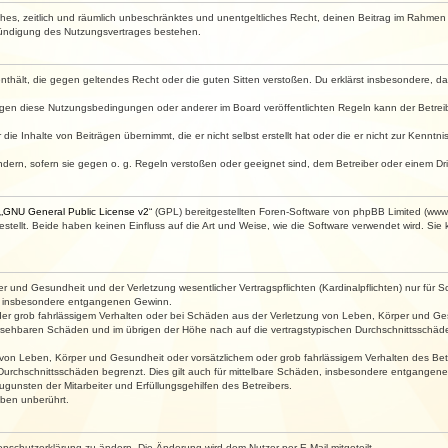
faches, zeitlich und räumlich unbeschränktes und unentgeltliches Recht, deinen Beitrag im Rahme
Kündigung des Nutzungsvertrages bestehen.
e enthält, die gegen geltendes Recht oder die guten Sitten verstoßen. Du erklärst insbesondere, 
egen diese Nutzungsbedingungen oder anderer im Board veröffentlichten Regeln kann der Betre
die Inhalte von Beiträgen übernimmt, die er nicht selbst erstellt hat oder die er nicht zur Kenn
ndern, sofern sie gegen o. g. Regeln verstoßen oder geeignet sind, dem Betreiber oder einem D
„
GNU General Public License v2
“ (GPL) bereitgestellten Foren-Software von phpBB Limited (ww
ellt. Beide haben keinen Einfluss auf die Art und Weise, wie die Software verwendet wird. Si
 und Gesundheit und der Verletzung wesentlicher Vertragspflichten (Kardinalpflichten) nur für Sc
wie insbesondere entgangenen Gewinn.
der grob fahrlässigem Verhalten oder bei Schäden aus der Verletzung von Leben, Körper und Ges
rhersehbaren Schäden und im übrigen der Höhe nach auf die vertragstypischen Durchschnittsschäde
von Leben, Körper und Gesundheit oder vorsätzlichem oder grob fahrlässigem Verhalten des Betr
Durchschnittsschäden begrenzt. Dies gilt auch für mittelbare Schäden, insbesondere entgangen
gunsten der Mitarbeiter und Erfüllungsgehilfen des Betreibers.
ben unberührt.
enschutzerklärung zu ändern. Die Änderung wird dem Nutzer per E-Mail mitgeteilt.