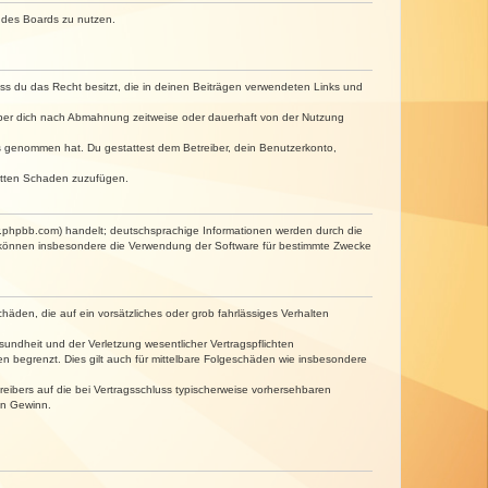
n des Boards zu nutzen.
dass du das Recht besitzt, die in deinen Beiträgen verwendeten Links und
iber dich nach Abmahnung zeitweise oder dauerhaft von der Nutzung
tnis genommen hat. Du gestattest dem Betreiber, dein Benutzerkonto,
ritten Schaden zuzufügen.
w.phpbb.com) handelt; deutschsprachige Informationen werden durch die
e können insbesondere die Verwendung der Software für bestimmte Zwecke
häden, die auf ein vorsätzliches oder grob fahrlässiges Verhalten
undheit und der Verletzung wesentlicher Vertragspflichten
n begrenzt. Dies gilt auch für mittelbare Folgeschäden wie insbesondere
eibers auf die bei Vertragsschluss typischerweise vorhersehbaren
en Gewinn.