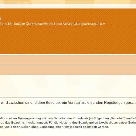
m
r selbständigen Dienstleister/Innen in der Veranstaltungswirtschaft e.V.
m“) wird zwischen dir und dem Betreiber ein Vertrag mit folgenden Regelungen gesch
ließt du einen Nutzungsvertrag mit dem Betreiber des Boards ab (im Folgenden „Betreiber“) und 
du das Board nicht weiter nutzen. Für die Nutzung des Boards gelten jeweils die an dieser Stell
n von beiden Seiten ohne Einhaltung einer Frist jederzeit gekündigt werden.