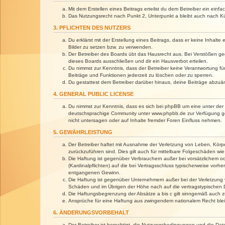
Mit dem Erstellen eines Beitrags erteilst du dem Betreiber ein ein
Das Nutzungsrecht nach Punkt 2, Unterpunkt a bleibt auch nach 
3. PFLICHTEN DES NUTZERS
Du erklärst mit der Erstellung eines Beitrags, dass er keine Inhalt
Bilder zu setzen bzw. zu verwenden.
Der Betreiber des Boards übt das Hausrecht aus. Bei Verstößen g
dieses Boards ausschließen und dir ein Hausverbot erteilen.
Du nimmst zur Kenntnis, dass der Betreiber keine Verantwortung für 
Beiträge und Funktionen jederzeit zu löschen oder zu sperren.
Du gestattest dem Betreiber darüber hinaus, deine Beiträge abzuä
4. GENERAL PUBLIC LICENSE
Du nimmst zur Kenntnis, dass es sich bei phpBB um eine unter der 
deutschsprachige Community unter www.phpbb.de zur Verfügung gest
nicht untersagen oder auf Inhalte fremder Foren Einfluss nehmen.
5. GEWÄHRLEISTUNG
Der Betreiber haftet mit Ausnahme der Verletzung von Leben, Körper
zurückzuführen sind. Dies gilt auch für mittelbare Folgeschäden 
Die Haftung ist gegenüber Verbrauchern außer bei vorsätzlichem o
(Kardinalpflichten) auf die bei Vertragsschluss typischerweise vo
entgangenen Gewinn.
Die Haftung ist gegenüber Unternehmern außer bei der Verletzung 
Schäden und im Übrigen der Höhe nach auf die vertragstypischen 
Die Haftungsbegrenzung der Absätze a bis c gilt sinngemäß auch zu
Ansprüche für eine Haftung aus zwingendem nationalem Recht blei
6. ÄNDERUNGSVORBEHALT
Der Betreiber ist berechtigt, die Nutzungsbedingungen und die Dat