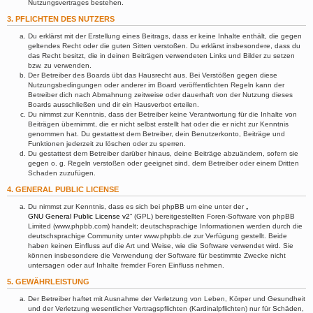
Nutzungsvertrages bestehen.
3. PFLICHTEN DES NUTZERS
Du erklärst mit der Erstellung eines Beitrags, dass er keine Inhalte enthält, die gegen
geltendes Recht oder die guten Sitten verstoßen. Du erklärst insbesondere, dass du
das Recht besitzt, die in deinen Beiträgen verwendeten Links und Bilder zu setzen
bzw. zu verwenden.
Der Betreiber des Boards übt das Hausrecht aus. Bei Verstößen gegen diese
Nutzungsbedingungen oder anderer im Board veröffentlichten Regeln kann der
Betreiber dich nach Abmahnung zeitweise oder dauerhaft von der Nutzung dieses
Boards ausschließen und dir ein Hausverbot erteilen.
Du nimmst zur Kenntnis, dass der Betreiber keine Verantwortung für die Inhalte von
Beiträgen übernimmt, die er nicht selbst erstellt hat oder die er nicht zur Kenntnis
genommen hat. Du gestattest dem Betreiber, dein Benutzerkonto, Beiträge und
Funktionen jederzeit zu löschen oder zu sperren.
Du gestattest dem Betreiber darüber hinaus, deine Beiträge abzuändern, sofern sie
gegen o. g. Regeln verstoßen oder geeignet sind, dem Betreiber oder einem Dritten
Schaden zuzufügen.
4. GENERAL PUBLIC LICENSE
Du nimmst zur Kenntnis, dass es sich bei phpBB um eine unter der „
GNU General Public License v2
“ (GPL) bereitgestellten Foren-Software von phpBB
Limited (www.phpbb.com) handelt; deutschsprachige Informationen werden durch die
deutschsprachige Community unter www.phpbb.de zur Verfügung gestellt. Beide
haben keinen Einfluss auf die Art und Weise, wie die Software verwendet wird. Sie
können insbesondere die Verwendung der Software für bestimmte Zwecke nicht
untersagen oder auf Inhalte fremder Foren Einfluss nehmen.
5. GEWÄHRLEISTUNG
Der Betreiber haftet mit Ausnahme der Verletzung von Leben, Körper und Gesundheit
und der Verletzung wesentlicher Vertragspflichten (Kardinalpflichten) nur für Schäden,