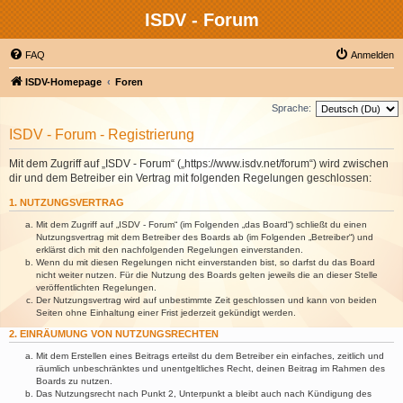
ISDV - Forum
FAQ
Anmelden
ISDV-Homepage
Foren
Sprache:
ISDV - Forum - Registrierung
Mit dem Zugriff auf „ISDV - Forum“ („https://www.isdv.net/forum“) wird zwischen
dir und dem Betreiber ein Vertrag mit folgenden Regelungen geschlossen:
1. NUTZUNGSVERTRAG
Mit dem Zugriff auf „ISDV - Forum“ (im Folgenden „das Board“) schließt du einen
Nutzungsvertrag mit dem Betreiber des Boards ab (im Folgenden „Betreiber“) und
erklärst dich mit den nachfolgenden Regelungen einverstanden.
Wenn du mit diesen Regelungen nicht einverstanden bist, so darfst du das Board
nicht weiter nutzen. Für die Nutzung des Boards gelten jeweils die an dieser Stelle
veröffentlichten Regelungen.
Der Nutzungsvertrag wird auf unbestimmte Zeit geschlossen und kann von beiden
Seiten ohne Einhaltung einer Frist jederzeit gekündigt werden.
2. EINRÄUMUNG VON NUTZUNGSRECHTEN
Mit dem Erstellen eines Beitrags erteilst du dem Betreiber ein einfaches, zeitlich und
räumlich unbeschränktes und unentgeltliches Recht, deinen Beitrag im Rahmen des
Boards zu nutzen.
Das Nutzungsrecht nach Punkt 2, Unterpunkt a bleibt auch nach Kündigung des