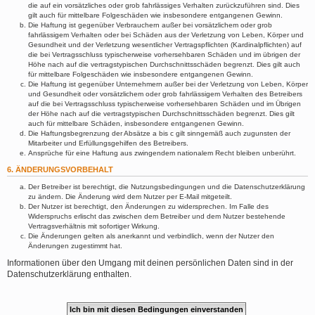
die auf ein vorsätzliches oder grob fahrlässiges Verhalten zurückzuführen sind. Dies
gilt auch für mittelbare Folgeschäden wie insbesondere entgangenen Gewinn.
Die Haftung ist gegenüber Verbrauchern außer bei vorsätzlichem oder grob
fahrlässigem Verhalten oder bei Schäden aus der Verletzung von Leben, Körper und
Gesundheit und der Verletzung wesentlicher Vertragspflichten (Kardinalpflichten) auf
die bei Vertragsschluss typischerweise vorhersehbaren Schäden und im übrigen der
Höhe nach auf die vertragstypischen Durchschnittsschäden begrenzt. Dies gilt auch
für mittelbare Folgeschäden wie insbesondere entgangenen Gewinn.
Die Haftung ist gegenüber Unternehmern außer bei der Verletzung von Leben, Körper
und Gesundheit oder vorsätzlichem oder grob fahrlässigem Verhalten des Betreibers
auf die bei Vertragsschluss typischerweise vorhersehbaren Schäden und im Übrigen
der Höhe nach auf die vertragstypischen Durchschnittsschäden begrenzt. Dies gilt
auch für mittelbare Schäden, insbesondere entgangenen Gewinn.
Die Haftungsbegrenzung der Absätze a bis c gilt sinngemäß auch zugunsten der
Mitarbeiter und Erfüllungsgehilfen des Betreibers.
Ansprüche für eine Haftung aus zwingendem nationalem Recht bleiben unberührt.
6. ÄNDERUNGSVORBEHALT
Der Betreiber ist berechtigt, die Nutzungsbedingungen und die Datenschutzerklärung
zu ändern. Die Änderung wird dem Nutzer per E-Mail mitgeteilt.
Der Nutzer ist berechtigt, den Änderungen zu widersprechen. Im Falle des
Widerspruchs erlischt das zwischen dem Betreiber und dem Nutzer bestehende
Vertragsverhältnis mit sofortiger Wirkung.
Die Änderungen gelten als anerkannt und verbindlich, wenn der Nutzer den
Änderungen zugestimmt hat.
Informationen über den Umgang mit deinen persönlichen Daten sind in der
Datenschutzerklärung enthalten.