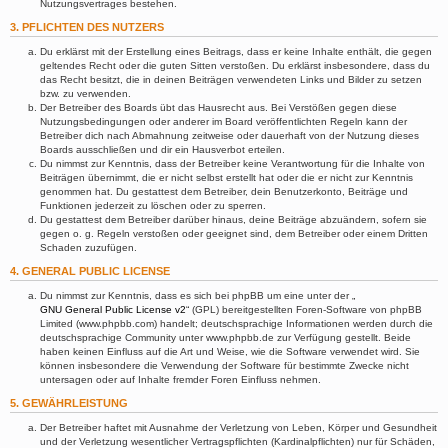
Nutzungsvertrages bestehen.
3. PFLICHTEN DES NUTZERS
Du erklärst mit der Erstellung eines Beitrags, dass er keine Inhalte enthält, die gegen
geltendes Recht oder die guten Sitten verstoßen. Du erklärst insbesondere, dass du
das Recht besitzt, die in deinen Beiträgen verwendeten Links und Bilder zu setzen
bzw. zu verwenden.
Der Betreiber des Boards übt das Hausrecht aus. Bei Verstößen gegen diese
Nutzungsbedingungen oder anderer im Board veröffentlichten Regeln kann der
Betreiber dich nach Abmahnung zeitweise oder dauerhaft von der Nutzung dieses
Boards ausschließen und dir ein Hausverbot erteilen.
Du nimmst zur Kenntnis, dass der Betreiber keine Verantwortung für die Inhalte von
Beiträgen übernimmt, die er nicht selbst erstellt hat oder die er nicht zur Kenntnis
genommen hat. Du gestattest dem Betreiber, dein Benutzerkonto, Beiträge und
Funktionen jederzeit zu löschen oder zu sperren.
Du gestattest dem Betreiber darüber hinaus, deine Beiträge abzuändern, sofern sie
gegen o. g. Regeln verstoßen oder geeignet sind, dem Betreiber oder einem Dritten
Schaden zuzufügen.
4. GENERAL PUBLIC LICENSE
Du nimmst zur Kenntnis, dass es sich bei phpBB um eine unter der „
GNU General Public License v2
“ (GPL) bereitgestellten Foren-Software von phpBB
Limited (www.phpbb.com) handelt; deutschsprachige Informationen werden durch die
deutschsprachige Community unter www.phpbb.de zur Verfügung gestellt. Beide
haben keinen Einfluss auf die Art und Weise, wie die Software verwendet wird. Sie
können insbesondere die Verwendung der Software für bestimmte Zwecke nicht
untersagen oder auf Inhalte fremder Foren Einfluss nehmen.
5. GEWÄHRLEISTUNG
Der Betreiber haftet mit Ausnahme der Verletzung von Leben, Körper und Gesundheit
und der Verletzung wesentlicher Vertragspflichten (Kardinalpflichten) nur für Schäden,