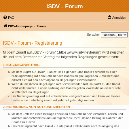
ISDV - Forum
FAQ
Anmelden
ISDV-Homepage
Foren
Sprache:
ISDV - Forum - Registrierung
Mit dem Zugriff auf „ISDV - Forum“ („https://www.isdv.net/forum“) wird zwischen
dir und dem Betreiber ein Vertrag mit folgenden Regelungen geschlossen:
1. NUTZUNGSVERTRAG
Mit dem Zugriff auf „ISDV - Forum“ (im Folgenden „das Board“) schließt du einen
Nutzungsvertrag mit dem Betreiber des Boards ab (im Folgenden „Betreiber“) und
erklärst dich mit den nachfolgenden Regelungen einverstanden.
Wenn du mit diesen Regelungen nicht einverstanden bist, so darfst du das Board
nicht weiter nutzen. Für die Nutzung des Boards gelten jeweils die an dieser Stelle
veröffentlichten Regelungen.
Der Nutzungsvertrag wird auf unbestimmte Zeit geschlossen und kann von beiden
Seiten ohne Einhaltung einer Frist jederzeit gekündigt werden.
2. EINRÄUMUNG VON NUTZUNGSRECHTEN
Mit dem Erstellen eines Beitrags erteilst du dem Betreiber ein einfaches, zeitlich und
räumlich unbeschränktes und unentgeltliches Recht, deinen Beitrag im Rahmen des
Boards zu nutzen.
Das Nutzungsrecht nach Punkt 2, Unterpunkt a bleibt auch nach Kündigung des