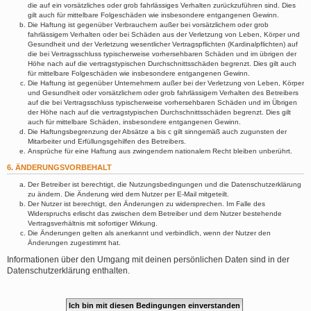
die auf ein vorsätzliches oder grob fahrlässiges Verhalten zurückzuführen sind. Dies
gilt auch für mittelbare Folgeschäden wie insbesondere entgangenen Gewinn.
Die Haftung ist gegenüber Verbrauchern außer bei vorsätzlichem oder grob
fahrlässigem Verhalten oder bei Schäden aus der Verletzung von Leben, Körper und
Gesundheit und der Verletzung wesentlicher Vertragspflichten (Kardinalpflichten) auf
die bei Vertragsschluss typischerweise vorhersehbaren Schäden und im übrigen der
Höhe nach auf die vertragstypischen Durchschnittsschäden begrenzt. Dies gilt auch
für mittelbare Folgeschäden wie insbesondere entgangenen Gewinn.
Die Haftung ist gegenüber Unternehmern außer bei der Verletzung von Leben, Körper
und Gesundheit oder vorsätzlichem oder grob fahrlässigem Verhalten des Betreibers
auf die bei Vertragsschluss typischerweise vorhersehbaren Schäden und im Übrigen
der Höhe nach auf die vertragstypischen Durchschnittsschäden begrenzt. Dies gilt
auch für mittelbare Schäden, insbesondere entgangenen Gewinn.
Die Haftungsbegrenzung der Absätze a bis c gilt sinngemäß auch zugunsten der
Mitarbeiter und Erfüllungsgehilfen des Betreibers.
Ansprüche für eine Haftung aus zwingendem nationalem Recht bleiben unberührt.
6. ÄNDERUNGSVORBEHALT
Der Betreiber ist berechtigt, die Nutzungsbedingungen und die Datenschutzerklärung
zu ändern. Die Änderung wird dem Nutzer per E-Mail mitgeteilt.
Der Nutzer ist berechtigt, den Änderungen zu widersprechen. Im Falle des
Widerspruchs erlischt das zwischen dem Betreiber und dem Nutzer bestehende
Vertragsverhältnis mit sofortiger Wirkung.
Die Änderungen gelten als anerkannt und verbindlich, wenn der Nutzer den
Änderungen zugestimmt hat.
Informationen über den Umgang mit deinen persönlichen Daten sind in der
Datenschutzerklärung enthalten.