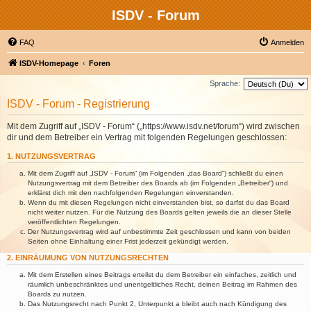
ISDV - Forum
FAQ
Anmelden
ISDV-Homepage
Foren
Sprache:
ISDV - Forum - Registrierung
Mit dem Zugriff auf „ISDV - Forum“ („https://www.isdv.net/forum“) wird zwischen
dir und dem Betreiber ein Vertrag mit folgenden Regelungen geschlossen:
1. NUTZUNGSVERTRAG
Mit dem Zugriff auf „ISDV - Forum“ (im Folgenden „das Board“) schließt du einen
Nutzungsvertrag mit dem Betreiber des Boards ab (im Folgenden „Betreiber“) und
erklärst dich mit den nachfolgenden Regelungen einverstanden.
Wenn du mit diesen Regelungen nicht einverstanden bist, so darfst du das Board
nicht weiter nutzen. Für die Nutzung des Boards gelten jeweils die an dieser Stelle
veröffentlichten Regelungen.
Der Nutzungsvertrag wird auf unbestimmte Zeit geschlossen und kann von beiden
Seiten ohne Einhaltung einer Frist jederzeit gekündigt werden.
2. EINRÄUMUNG VON NUTZUNGSRECHTEN
Mit dem Erstellen eines Beitrags erteilst du dem Betreiber ein einfaches, zeitlich und
räumlich unbeschränktes und unentgeltliches Recht, deinen Beitrag im Rahmen des
Boards zu nutzen.
Das Nutzungsrecht nach Punkt 2, Unterpunkt a bleibt auch nach Kündigung des