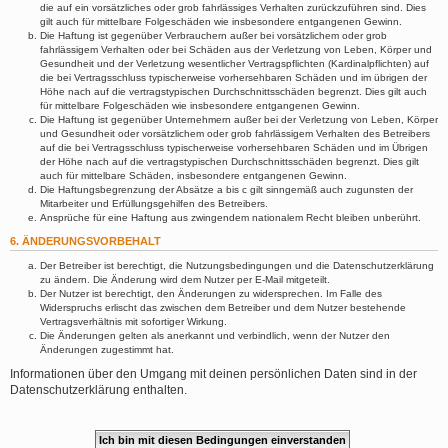
die auf ein vorsätzliches oder grob fahrlässiges Verhalten zurückzuführen sind. Dies
gilt auch für mittelbare Folgeschäden wie insbesondere entgangenen Gewinn.
Die Haftung ist gegenüber Verbrauchern außer bei vorsätzlichem oder grob
fahrlässigem Verhalten oder bei Schäden aus der Verletzung von Leben, Körper und
Gesundheit und der Verletzung wesentlicher Vertragspflichten (Kardinalpflichten) auf
die bei Vertragsschluss typischerweise vorhersehbaren Schäden und im übrigen der
Höhe nach auf die vertragstypischen Durchschnittsschäden begrenzt. Dies gilt auch
für mittelbare Folgeschäden wie insbesondere entgangenen Gewinn.
Die Haftung ist gegenüber Unternehmern außer bei der Verletzung von Leben, Körper
und Gesundheit oder vorsätzlichem oder grob fahrlässigem Verhalten des Betreibers
auf die bei Vertragsschluss typischerweise vorhersehbaren Schäden und im Übrigen
der Höhe nach auf die vertragstypischen Durchschnittsschäden begrenzt. Dies gilt
auch für mittelbare Schäden, insbesondere entgangenen Gewinn.
Die Haftungsbegrenzung der Absätze a bis c gilt sinngemäß auch zugunsten der
Mitarbeiter und Erfüllungsgehilfen des Betreibers.
Ansprüche für eine Haftung aus zwingendem nationalem Recht bleiben unberührt.
6. ÄNDERUNGSVORBEHALT
Der Betreiber ist berechtigt, die Nutzungsbedingungen und die Datenschutzerklärung
zu ändern. Die Änderung wird dem Nutzer per E-Mail mitgeteilt.
Der Nutzer ist berechtigt, den Änderungen zu widersprechen. Im Falle des
Widerspruchs erlischt das zwischen dem Betreiber und dem Nutzer bestehende
Vertragsverhältnis mit sofortiger Wirkung.
Die Änderungen gelten als anerkannt und verbindlich, wenn der Nutzer den
Änderungen zugestimmt hat.
Informationen über den Umgang mit deinen persönlichen Daten sind in der
Datenschutzerklärung enthalten.