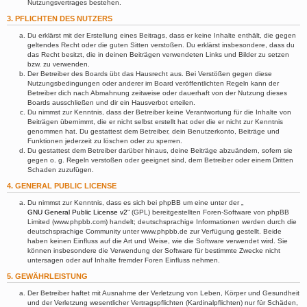
Nutzungsvertrages bestehen.
3. PFLICHTEN DES NUTZERS
Du erklärst mit der Erstellung eines Beitrags, dass er keine Inhalte enthält, die gegen
geltendes Recht oder die guten Sitten verstoßen. Du erklärst insbesondere, dass du
das Recht besitzt, die in deinen Beiträgen verwendeten Links und Bilder zu setzen
bzw. zu verwenden.
Der Betreiber des Boards übt das Hausrecht aus. Bei Verstößen gegen diese
Nutzungsbedingungen oder anderer im Board veröffentlichten Regeln kann der
Betreiber dich nach Abmahnung zeitweise oder dauerhaft von der Nutzung dieses
Boards ausschließen und dir ein Hausverbot erteilen.
Du nimmst zur Kenntnis, dass der Betreiber keine Verantwortung für die Inhalte von
Beiträgen übernimmt, die er nicht selbst erstellt hat oder die er nicht zur Kenntnis
genommen hat. Du gestattest dem Betreiber, dein Benutzerkonto, Beiträge und
Funktionen jederzeit zu löschen oder zu sperren.
Du gestattest dem Betreiber darüber hinaus, deine Beiträge abzuändern, sofern sie
gegen o. g. Regeln verstoßen oder geeignet sind, dem Betreiber oder einem Dritten
Schaden zuzufügen.
4. GENERAL PUBLIC LICENSE
Du nimmst zur Kenntnis, dass es sich bei phpBB um eine unter der „
GNU General Public License v2
“ (GPL) bereitgestellten Foren-Software von phpBB
Limited (www.phpbb.com) handelt; deutschsprachige Informationen werden durch die
deutschsprachige Community unter www.phpbb.de zur Verfügung gestellt. Beide
haben keinen Einfluss auf die Art und Weise, wie die Software verwendet wird. Sie
können insbesondere die Verwendung der Software für bestimmte Zwecke nicht
untersagen oder auf Inhalte fremder Foren Einfluss nehmen.
5. GEWÄHRLEISTUNG
Der Betreiber haftet mit Ausnahme der Verletzung von Leben, Körper und Gesundheit
und der Verletzung wesentlicher Vertragspflichten (Kardinalpflichten) nur für Schäden,