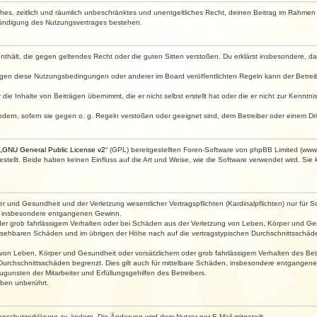
faches, zeitlich und räumlich unbeschränktes und unentgeltliches Recht, deinen Beitrag im Rahme
Kündigung des Nutzungsvertrages bestehen.
e enthält, die gegen geltendes Recht oder die guten Sitten verstoßen. Du erklärst insbesondere, 
egen diese Nutzungsbedingungen oder anderer im Board veröffentlichten Regeln kann der Betre
die Inhalte von Beiträgen übernimmt, die er nicht selbst erstellt hat oder die er nicht zur Kenn
ndern, sofern sie gegen o. g. Regeln verstoßen oder geeignet sind, dem Betreiber oder einem D
„
GNU General Public License v2
“ (GPL) bereitgestellten Foren-Software von phpBB Limited (ww
ellt. Beide haben keinen Einfluss auf die Art und Weise, wie die Software verwendet wird. Si
 und Gesundheit und der Verletzung wesentlicher Vertragspflichten (Kardinalpflichten) nur für Sc
wie insbesondere entgangenen Gewinn.
der grob fahrlässigem Verhalten oder bei Schäden aus der Verletzung von Leben, Körper und Ges
rhersehbaren Schäden und im übrigen der Höhe nach auf die vertragstypischen Durchschnittsschäde
von Leben, Körper und Gesundheit oder vorsätzlichem oder grob fahrlässigem Verhalten des Betr
Durchschnittsschäden begrenzt. Dies gilt auch für mittelbare Schäden, insbesondere entgangen
gunsten der Mitarbeiter und Erfüllungsgehilfen des Betreibers.
ben unberührt.
enschutzerklärung zu ändern. Die Änderung wird dem Nutzer per E-Mail mitgeteilt.