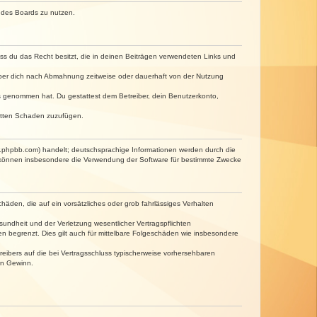
n des Boards zu nutzen.
dass du das Recht besitzt, die in deinen Beiträgen verwendeten Links und
iber dich nach Abmahnung zeitweise oder dauerhaft von der Nutzung
tnis genommen hat. Du gestattest dem Betreiber, dein Benutzerkonto,
ritten Schaden zuzufügen.
w.phpbb.com) handelt; deutschsprachige Informationen werden durch die
e können insbesondere die Verwendung der Software für bestimmte Zwecke
häden, die auf ein vorsätzliches oder grob fahrlässiges Verhalten
undheit und der Verletzung wesentlicher Vertragspflichten
n begrenzt. Dies gilt auch für mittelbare Folgeschäden wie insbesondere
eibers auf die bei Vertragsschluss typischerweise vorhersehbaren
en Gewinn.