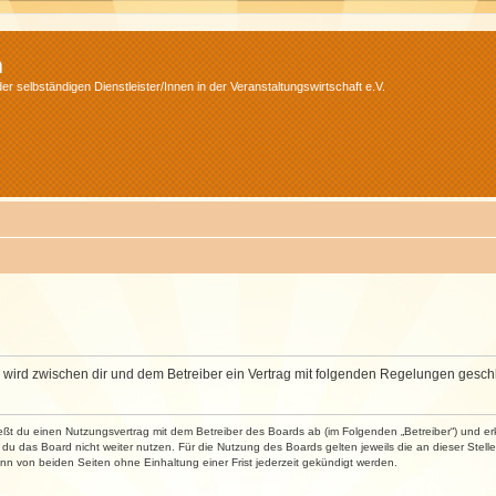
m
r selbständigen Dienstleister/Innen in der Veranstaltungswirtschaft e.V.
m“) wird zwischen dir und dem Betreiber ein Vertrag mit folgenden Regelungen gesch
ließt du einen Nutzungsvertrag mit dem Betreiber des Boards ab (im Folgenden „Betreiber“) und 
du das Board nicht weiter nutzen. Für die Nutzung des Boards gelten jeweils die an dieser Stell
n von beiden Seiten ohne Einhaltung einer Frist jederzeit gekündigt werden.