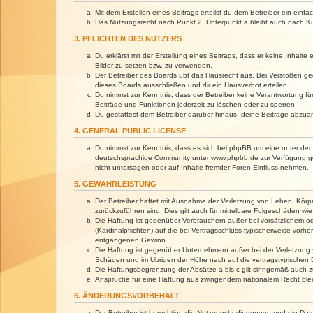
Mit dem Erstellen eines Beitrags erteilst du dem Betreiber ein ein
Das Nutzungsrecht nach Punkt 2, Unterpunkt a bleibt auch nach 
3. PFLICHTEN DES NUTZERS
Du erklärst mit der Erstellung eines Beitrags, dass er keine Inhalt
Bilder zu setzen bzw. zu verwenden.
Der Betreiber des Boards übt das Hausrecht aus. Bei Verstößen g
dieses Boards ausschließen und dir ein Hausverbot erteilen.
Du nimmst zur Kenntnis, dass der Betreiber keine Verantwortung für 
Beiträge und Funktionen jederzeit zu löschen oder zu sperren.
Du gestattest dem Betreiber darüber hinaus, deine Beiträge abzuä
4. GENERAL PUBLIC LICENSE
Du nimmst zur Kenntnis, dass es sich bei phpBB um eine unter der 
deutschsprachige Community unter www.phpbb.de zur Verfügung gest
nicht untersagen oder auf Inhalte fremder Foren Einfluss nehmen.
5. GEWÄHRLEISTUNG
Der Betreiber haftet mit Ausnahme der Verletzung von Leben, Körper
zurückzuführen sind. Dies gilt auch für mittelbare Folgeschäden 
Die Haftung ist gegenüber Verbrauchern außer bei vorsätzlichem o
(Kardinalpflichten) auf die bei Vertragsschluss typischerweise vo
entgangenen Gewinn.
Die Haftung ist gegenüber Unternehmern außer bei der Verletzung 
Schäden und im Übrigen der Höhe nach auf die vertragstypischen 
Die Haftungsbegrenzung der Absätze a bis c gilt sinngemäß auch zu
Ansprüche für eine Haftung aus zwingendem nationalem Recht blei
6. ÄNDERUNGSVORBEHALT
Der Betreiber ist berechtigt, die Nutzungsbedingungen und die Dat