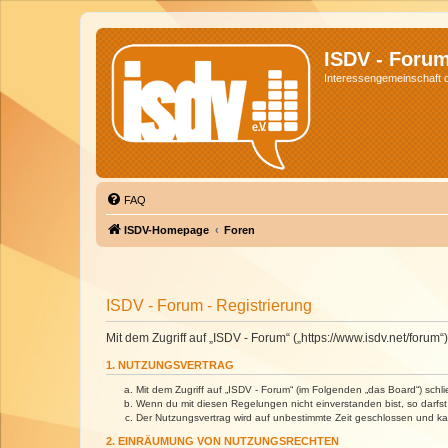
ISDV - Foru
Interessengemeinschaft de
FAQ
ISDV-Homepage
Foren
ISDV - Forum - Registrierung
Mit dem Zugriff auf „ISDV - Forum“ („https://www.isdv.net/foru
1. NUTZUNGSVERTRAG
Mit dem Zugriff auf „ISDV - Forum“ (im Folgenden „das Board“) sch
Wenn du mit diesen Regelungen nicht einverstanden bist, so darfst 
Der Nutzungsvertrag wird auf unbestimmte Zeit geschlossen und kan
2. EINRÄUMUNG VON NUTZUNGSRECHTEN