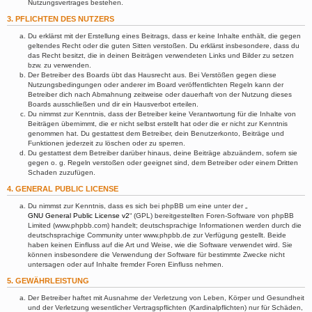
Nutzungsvertrages bestehen.
3. PFLICHTEN DES NUTZERS
Du erklärst mit der Erstellung eines Beitrags, dass er keine Inhalte enthält, die gegen
geltendes Recht oder die guten Sitten verstoßen. Du erklärst insbesondere, dass du
das Recht besitzt, die in deinen Beiträgen verwendeten Links und Bilder zu setzen
bzw. zu verwenden.
Der Betreiber des Boards übt das Hausrecht aus. Bei Verstößen gegen diese
Nutzungsbedingungen oder anderer im Board veröffentlichten Regeln kann der
Betreiber dich nach Abmahnung zeitweise oder dauerhaft von der Nutzung dieses
Boards ausschließen und dir ein Hausverbot erteilen.
Du nimmst zur Kenntnis, dass der Betreiber keine Verantwortung für die Inhalte von
Beiträgen übernimmt, die er nicht selbst erstellt hat oder die er nicht zur Kenntnis
genommen hat. Du gestattest dem Betreiber, dein Benutzerkonto, Beiträge und
Funktionen jederzeit zu löschen oder zu sperren.
Du gestattest dem Betreiber darüber hinaus, deine Beiträge abzuändern, sofern sie
gegen o. g. Regeln verstoßen oder geeignet sind, dem Betreiber oder einem Dritten
Schaden zuzufügen.
4. GENERAL PUBLIC LICENSE
Du nimmst zur Kenntnis, dass es sich bei phpBB um eine unter der „
GNU General Public License v2
“ (GPL) bereitgestellten Foren-Software von phpBB
Limited (www.phpbb.com) handelt; deutschsprachige Informationen werden durch die
deutschsprachige Community unter www.phpbb.de zur Verfügung gestellt. Beide
haben keinen Einfluss auf die Art und Weise, wie die Software verwendet wird. Sie
können insbesondere die Verwendung der Software für bestimmte Zwecke nicht
untersagen oder auf Inhalte fremder Foren Einfluss nehmen.
5. GEWÄHRLEISTUNG
Der Betreiber haftet mit Ausnahme der Verletzung von Leben, Körper und Gesundheit
und der Verletzung wesentlicher Vertragspflichten (Kardinalpflichten) nur für Schäden,