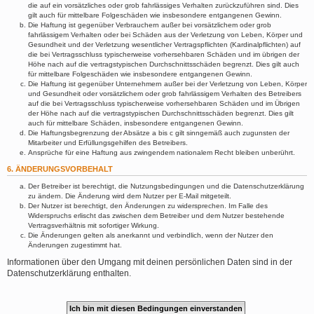
die auf ein vorsätzliches oder grob fahrlässiges Verhalten zurückzuführen sind. Dies
gilt auch für mittelbare Folgeschäden wie insbesondere entgangenen Gewinn.
Die Haftung ist gegenüber Verbrauchern außer bei vorsätzlichem oder grob
fahrlässigem Verhalten oder bei Schäden aus der Verletzung von Leben, Körper und
Gesundheit und der Verletzung wesentlicher Vertragspflichten (Kardinalpflichten) auf
die bei Vertragsschluss typischerweise vorhersehbaren Schäden und im übrigen der
Höhe nach auf die vertragstypischen Durchschnittsschäden begrenzt. Dies gilt auch
für mittelbare Folgeschäden wie insbesondere entgangenen Gewinn.
Die Haftung ist gegenüber Unternehmern außer bei der Verletzung von Leben, Körper
und Gesundheit oder vorsätzlichem oder grob fahrlässigem Verhalten des Betreibers
auf die bei Vertragsschluss typischerweise vorhersehbaren Schäden und im Übrigen
der Höhe nach auf die vertragstypischen Durchschnittsschäden begrenzt. Dies gilt
auch für mittelbare Schäden, insbesondere entgangenen Gewinn.
Die Haftungsbegrenzung der Absätze a bis c gilt sinngemäß auch zugunsten der
Mitarbeiter und Erfüllungsgehilfen des Betreibers.
Ansprüche für eine Haftung aus zwingendem nationalem Recht bleiben unberührt.
6. ÄNDERUNGSVORBEHALT
Der Betreiber ist berechtigt, die Nutzungsbedingungen und die Datenschutzerklärung
zu ändern. Die Änderung wird dem Nutzer per E-Mail mitgeteilt.
Der Nutzer ist berechtigt, den Änderungen zu widersprechen. Im Falle des
Widerspruchs erlischt das zwischen dem Betreiber und dem Nutzer bestehende
Vertragsverhältnis mit sofortiger Wirkung.
Die Änderungen gelten als anerkannt und verbindlich, wenn der Nutzer den
Änderungen zugestimmt hat.
Informationen über den Umgang mit deinen persönlichen Daten sind in der
Datenschutzerklärung enthalten.