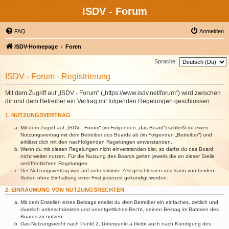
ISDV - Forum
FAQ
Anmelden
ISDV-Homepage
Foren
Sprache:
ISDV - Forum - Registrierung
Mit dem Zugriff auf „ISDV - Forum“ („https://www.isdv.net/forum“) wird zwischen
dir und dem Betreiber ein Vertrag mit folgenden Regelungen geschlossen:
1. NUTZUNGSVERTRAG
Mit dem Zugriff auf „ISDV - Forum“ (im Folgenden „das Board“) schließt du einen
Nutzungsvertrag mit dem Betreiber des Boards ab (im Folgenden „Betreiber“) und
erklärst dich mit den nachfolgenden Regelungen einverstanden.
Wenn du mit diesen Regelungen nicht einverstanden bist, so darfst du das Board
nicht weiter nutzen. Für die Nutzung des Boards gelten jeweils die an dieser Stelle
veröffentlichten Regelungen.
Der Nutzungsvertrag wird auf unbestimmte Zeit geschlossen und kann von beiden
Seiten ohne Einhaltung einer Frist jederzeit gekündigt werden.
2. EINRÄUMUNG VON NUTZUNGSRECHTEN
Mit dem Erstellen eines Beitrags erteilst du dem Betreiber ein einfaches, zeitlich und
räumlich unbeschränktes und unentgeltliches Recht, deinen Beitrag im Rahmen des
Boards zu nutzen.
Das Nutzungsrecht nach Punkt 2, Unterpunkt a bleibt auch nach Kündigung des