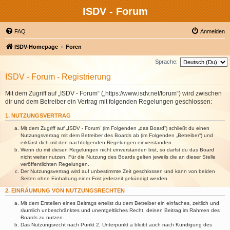
ISDV - Forum
FAQ
Anmelden
ISDV-Homepage
Foren
Sprache:
ISDV - Forum - Registrierung
Mit dem Zugriff auf „ISDV - Forum“ („https://www.isdv.net/forum“) wird zwischen
dir und dem Betreiber ein Vertrag mit folgenden Regelungen geschlossen:
1. NUTZUNGSVERTRAG
Mit dem Zugriff auf „ISDV - Forum“ (im Folgenden „das Board“) schließt du einen
Nutzungsvertrag mit dem Betreiber des Boards ab (im Folgenden „Betreiber“) und
erklärst dich mit den nachfolgenden Regelungen einverstanden.
Wenn du mit diesen Regelungen nicht einverstanden bist, so darfst du das Board
nicht weiter nutzen. Für die Nutzung des Boards gelten jeweils die an dieser Stelle
veröffentlichten Regelungen.
Der Nutzungsvertrag wird auf unbestimmte Zeit geschlossen und kann von beiden
Seiten ohne Einhaltung einer Frist jederzeit gekündigt werden.
2. EINRÄUMUNG VON NUTZUNGSRECHTEN
Mit dem Erstellen eines Beitrags erteilst du dem Betreiber ein einfaches, zeitlich und
räumlich unbeschränktes und unentgeltliches Recht, deinen Beitrag im Rahmen des
Boards zu nutzen.
Das Nutzungsrecht nach Punkt 2, Unterpunkt a bleibt auch nach Kündigung des