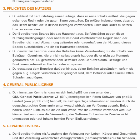
Nutzungsvertrages bestehen.
3. PFLICHTEN DES NUTZERS
Du erklärst mit der Erstellung eines Beitrags, dass er keine Inhalte enthält, die gegen
geltendes Recht oder die guten Sitten verstoßen. Du erklärst insbesondere, dass du
das Recht besitzt, die in deinen Beiträgen verwendeten Links und Bilder zu setzen
bzw. zu verwenden.
Der Betreiber des Boards übt das Hausrecht aus. Bei Verstößen gegen diese
Nutzungsbedingungen oder anderer im Board veröffentlichten Regeln kann der
Betreiber dich nach Abmahnung zeitweise oder dauerhaft von der Nutzung dieses
Boards ausschließen und dir ein Hausverbot erteilen.
Du nimmst zur Kenntnis, dass der Betreiber keine Verantwortung für die Inhalte von
Beiträgen übernimmt, die er nicht selbst erstellt hat oder die er nicht zur Kenntnis
genommen hat. Du gestattest dem Betreiber, dein Benutzerkonto, Beiträge und
Funktionen jederzeit zu löschen oder zu sperren.
Du gestattest dem Betreiber darüber hinaus, deine Beiträge abzuändern, sofern sie
gegen o. g. Regeln verstoßen oder geeignet sind, dem Betreiber oder einem Dritten
Schaden zuzufügen.
4. GENERAL PUBLIC LICENSE
Du nimmst zur Kenntnis, dass es sich bei phpBB um eine unter der „
GNU General Public License v2
“ (GPL) bereitgestellten Foren-Software von phpBB
Limited (www.phpbb.com) handelt; deutschsprachige Informationen werden durch die
deutschsprachige Community unter www.phpbb.de zur Verfügung gestellt. Beide
haben keinen Einfluss auf die Art und Weise, wie die Software verwendet wird. Sie
können insbesondere die Verwendung der Software für bestimmte Zwecke nicht
untersagen oder auf Inhalte fremder Foren Einfluss nehmen.
5. GEWÄHRLEISTUNG
Der Betreiber haftet mit Ausnahme der Verletzung von Leben, Körper und Gesundheit
und der Verletzung wesentlicher Vertragspflichten (Kardinalpflichten) nur für Schäden,