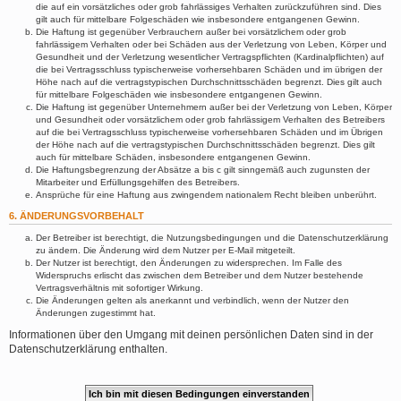
die auf ein vorsätzliches oder grob fahrlässiges Verhalten zurückzuführen sind. Dies
gilt auch für mittelbare Folgeschäden wie insbesondere entgangenen Gewinn.
Die Haftung ist gegenüber Verbrauchern außer bei vorsätzlichem oder grob
fahrlässigem Verhalten oder bei Schäden aus der Verletzung von Leben, Körper und
Gesundheit und der Verletzung wesentlicher Vertragspflichten (Kardinalpflichten) auf
die bei Vertragsschluss typischerweise vorhersehbaren Schäden und im übrigen der
Höhe nach auf die vertragstypischen Durchschnittsschäden begrenzt. Dies gilt auch
für mittelbare Folgeschäden wie insbesondere entgangenen Gewinn.
Die Haftung ist gegenüber Unternehmern außer bei der Verletzung von Leben, Körper
und Gesundheit oder vorsätzlichem oder grob fahrlässigem Verhalten des Betreibers
auf die bei Vertragsschluss typischerweise vorhersehbaren Schäden und im Übrigen
der Höhe nach auf die vertragstypischen Durchschnittsschäden begrenzt. Dies gilt
auch für mittelbare Schäden, insbesondere entgangenen Gewinn.
Die Haftungsbegrenzung der Absätze a bis c gilt sinngemäß auch zugunsten der
Mitarbeiter und Erfüllungsgehilfen des Betreibers.
Ansprüche für eine Haftung aus zwingendem nationalem Recht bleiben unberührt.
6. ÄNDERUNGSVORBEHALT
Der Betreiber ist berechtigt, die Nutzungsbedingungen und die Datenschutzerklärung
zu ändern. Die Änderung wird dem Nutzer per E-Mail mitgeteilt.
Der Nutzer ist berechtigt, den Änderungen zu widersprechen. Im Falle des
Widerspruchs erlischt das zwischen dem Betreiber und dem Nutzer bestehende
Vertragsverhältnis mit sofortiger Wirkung.
Die Änderungen gelten als anerkannt und verbindlich, wenn der Nutzer den
Änderungen zugestimmt hat.
Informationen über den Umgang mit deinen persönlichen Daten sind in der
Datenschutzerklärung enthalten.