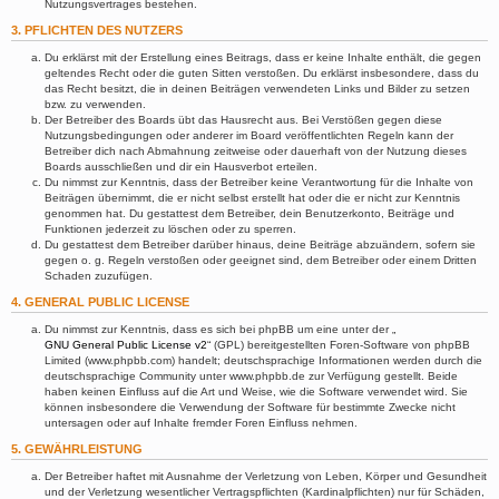
Nutzungsvertrages bestehen.
3. PFLICHTEN DES NUTZERS
Du erklärst mit der Erstellung eines Beitrags, dass er keine Inhalte enthält, die gegen
geltendes Recht oder die guten Sitten verstoßen. Du erklärst insbesondere, dass du
das Recht besitzt, die in deinen Beiträgen verwendeten Links und Bilder zu setzen
bzw. zu verwenden.
Der Betreiber des Boards übt das Hausrecht aus. Bei Verstößen gegen diese
Nutzungsbedingungen oder anderer im Board veröffentlichten Regeln kann der
Betreiber dich nach Abmahnung zeitweise oder dauerhaft von der Nutzung dieses
Boards ausschließen und dir ein Hausverbot erteilen.
Du nimmst zur Kenntnis, dass der Betreiber keine Verantwortung für die Inhalte von
Beiträgen übernimmt, die er nicht selbst erstellt hat oder die er nicht zur Kenntnis
genommen hat. Du gestattest dem Betreiber, dein Benutzerkonto, Beiträge und
Funktionen jederzeit zu löschen oder zu sperren.
Du gestattest dem Betreiber darüber hinaus, deine Beiträge abzuändern, sofern sie
gegen o. g. Regeln verstoßen oder geeignet sind, dem Betreiber oder einem Dritten
Schaden zuzufügen.
4. GENERAL PUBLIC LICENSE
Du nimmst zur Kenntnis, dass es sich bei phpBB um eine unter der „
GNU General Public License v2
“ (GPL) bereitgestellten Foren-Software von phpBB
Limited (www.phpbb.com) handelt; deutschsprachige Informationen werden durch die
deutschsprachige Community unter www.phpbb.de zur Verfügung gestellt. Beide
haben keinen Einfluss auf die Art und Weise, wie die Software verwendet wird. Sie
können insbesondere die Verwendung der Software für bestimmte Zwecke nicht
untersagen oder auf Inhalte fremder Foren Einfluss nehmen.
5. GEWÄHRLEISTUNG
Der Betreiber haftet mit Ausnahme der Verletzung von Leben, Körper und Gesundheit
und der Verletzung wesentlicher Vertragspflichten (Kardinalpflichten) nur für Schäden,