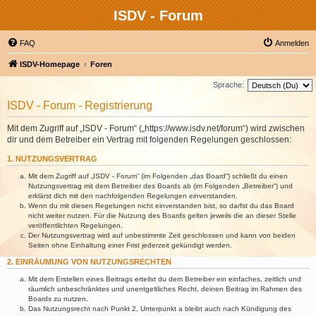
ISDV - Forum
FAQ
Anmelden
ISDV-Homepage
Foren
Sprache:
ISDV - Forum - Registrierung
Mit dem Zugriff auf „ISDV - Forum“ („https://www.isdv.net/forum“) wird zwischen
dir und dem Betreiber ein Vertrag mit folgenden Regelungen geschlossen:
1. NUTZUNGSVERTRAG
Mit dem Zugriff auf „ISDV - Forum“ (im Folgenden „das Board“) schließt du einen
Nutzungsvertrag mit dem Betreiber des Boards ab (im Folgenden „Betreiber“) und
erklärst dich mit den nachfolgenden Regelungen einverstanden.
Wenn du mit diesen Regelungen nicht einverstanden bist, so darfst du das Board
nicht weiter nutzen. Für die Nutzung des Boards gelten jeweils die an dieser Stelle
veröffentlichten Regelungen.
Der Nutzungsvertrag wird auf unbestimmte Zeit geschlossen und kann von beiden
Seiten ohne Einhaltung einer Frist jederzeit gekündigt werden.
2. EINRÄUMUNG VON NUTZUNGSRECHTEN
Mit dem Erstellen eines Beitrags erteilst du dem Betreiber ein einfaches, zeitlich und
räumlich unbeschränktes und unentgeltliches Recht, deinen Beitrag im Rahmen des
Boards zu nutzen.
Das Nutzungsrecht nach Punkt 2, Unterpunkt a bleibt auch nach Kündigung des