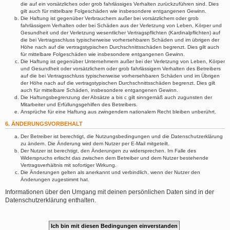
die auf ein vorsätzliches oder grob fahrlässiges Verhalten zurückzuführen sind. Dies
gilt auch für mittelbare Folgeschäden wie insbesondere entgangenen Gewinn.
Die Haftung ist gegenüber Verbrauchern außer bei vorsätzlichem oder grob
fahrlässigem Verhalten oder bei Schäden aus der Verletzung von Leben, Körper und
Gesundheit und der Verletzung wesentlicher Vertragspflichten (Kardinalpflichten) auf
die bei Vertragsschluss typischerweise vorhersehbaren Schäden und im übrigen der
Höhe nach auf die vertragstypischen Durchschnittsschäden begrenzt. Dies gilt auch
für mittelbare Folgeschäden wie insbesondere entgangenen Gewinn.
Die Haftung ist gegenüber Unternehmern außer bei der Verletzung von Leben, Körper
und Gesundheit oder vorsätzlichem oder grob fahrlässigem Verhalten des Betreibers
auf die bei Vertragsschluss typischerweise vorhersehbaren Schäden und im Übrigen
der Höhe nach auf die vertragstypischen Durchschnittsschäden begrenzt. Dies gilt
auch für mittelbare Schäden, insbesondere entgangenen Gewinn.
Die Haftungsbegrenzung der Absätze a bis c gilt sinngemäß auch zugunsten der
Mitarbeiter und Erfüllungsgehilfen des Betreibers.
Ansprüche für eine Haftung aus zwingendem nationalem Recht bleiben unberührt.
6. ÄNDERUNGSVORBEHALT
Der Betreiber ist berechtigt, die Nutzungsbedingungen und die Datenschutzerklärung
zu ändern. Die Änderung wird dem Nutzer per E-Mail mitgeteilt.
Der Nutzer ist berechtigt, den Änderungen zu widersprechen. Im Falle des
Widerspruchs erlischt das zwischen dem Betreiber und dem Nutzer bestehende
Vertragsverhältnis mit sofortiger Wirkung.
Die Änderungen gelten als anerkannt und verbindlich, wenn der Nutzer den
Änderungen zugestimmt hat.
Informationen über den Umgang mit deinen persönlichen Daten sind in der
Datenschutzerklärung enthalten.