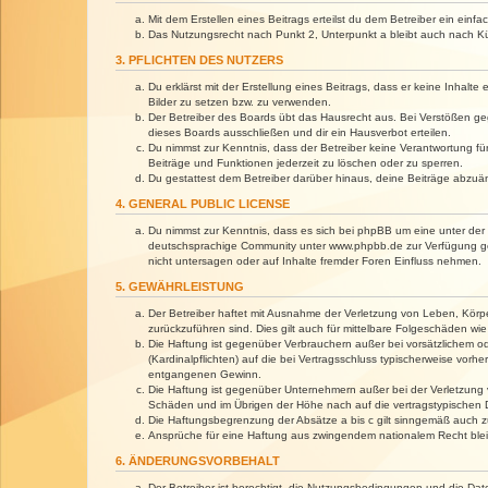
Mit dem Erstellen eines Beitrags erteilst du dem Betreiber ein ein
Das Nutzungsrecht nach Punkt 2, Unterpunkt a bleibt auch nach 
3. PFLICHTEN DES NUTZERS
Du erklärst mit der Erstellung eines Beitrags, dass er keine Inhalt
Bilder zu setzen bzw. zu verwenden.
Der Betreiber des Boards übt das Hausrecht aus. Bei Verstößen g
dieses Boards ausschließen und dir ein Hausverbot erteilen.
Du nimmst zur Kenntnis, dass der Betreiber keine Verantwortung für 
Beiträge und Funktionen jederzeit zu löschen oder zu sperren.
Du gestattest dem Betreiber darüber hinaus, deine Beiträge abzuä
4. GENERAL PUBLIC LICENSE
Du nimmst zur Kenntnis, dass es sich bei phpBB um eine unter der 
deutschsprachige Community unter www.phpbb.de zur Verfügung gest
nicht untersagen oder auf Inhalte fremder Foren Einfluss nehmen.
5. GEWÄHRLEISTUNG
Der Betreiber haftet mit Ausnahme der Verletzung von Leben, Körper
zurückzuführen sind. Dies gilt auch für mittelbare Folgeschäden 
Die Haftung ist gegenüber Verbrauchern außer bei vorsätzlichem o
(Kardinalpflichten) auf die bei Vertragsschluss typischerweise vo
entgangenen Gewinn.
Die Haftung ist gegenüber Unternehmern außer bei der Verletzung 
Schäden und im Übrigen der Höhe nach auf die vertragstypischen 
Die Haftungsbegrenzung der Absätze a bis c gilt sinngemäß auch zu
Ansprüche für eine Haftung aus zwingendem nationalem Recht blei
6. ÄNDERUNGSVORBEHALT
Der Betreiber ist berechtigt, die Nutzungsbedingungen und die Dat