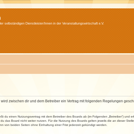
m
r selbständigen Dienstleister/Innen in der Veranstaltungswirtschaft e.V.
m“) wird zwischen dir und dem Betreiber ein Vertrag mit folgenden Regelungen gesch
ließt du einen Nutzungsvertrag mit dem Betreiber des Boards ab (im Folgenden „Betreiber“) und 
du das Board nicht weiter nutzen. Für die Nutzung des Boards gelten jeweils die an dieser Stell
n von beiden Seiten ohne Einhaltung einer Frist jederzeit gekündigt werden.