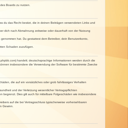
n des Boards zu nutzen.
dass du das Recht besitzt, die in deinen Beiträgen verwendeten Links und
iber dich nach Abmahnung zeitweise oder dauerhaft von der Nutzung
tnis genommen hat. Du gestattest dem Betreiber, dein Benutzerkonto,
ritten Schaden zuzufügen.
w.phpbb.com) handelt; deutschsprachige Informationen werden durch die
e können insbesondere die Verwendung der Software für bestimmte Zwecke
häden, die auf ein vorsätzliches oder grob fahrlässiges Verhalten
undheit und der Verletzung wesentlicher Vertragspflichten
n begrenzt. Dies gilt auch für mittelbare Folgeschäden wie insbesondere
eibers auf die bei Vertragsschluss typischerweise vorhersehbaren
en Gewinn.