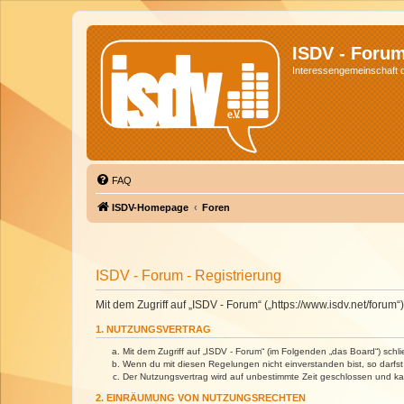
ISDV - Foru
Interessengemeinschaft de
FAQ
ISDV-Homepage
Foren
ISDV - Forum - Registrierung
Mit dem Zugriff auf „ISDV - Forum“ („https://www.isdv.net/foru
1. NUTZUNGSVERTRAG
Mit dem Zugriff auf „ISDV - Forum“ (im Folgenden „das Board“) sch
Wenn du mit diesen Regelungen nicht einverstanden bist, so darfst 
Der Nutzungsvertrag wird auf unbestimmte Zeit geschlossen und kan
2. EINRÄUMUNG VON NUTZUNGSRECHTEN