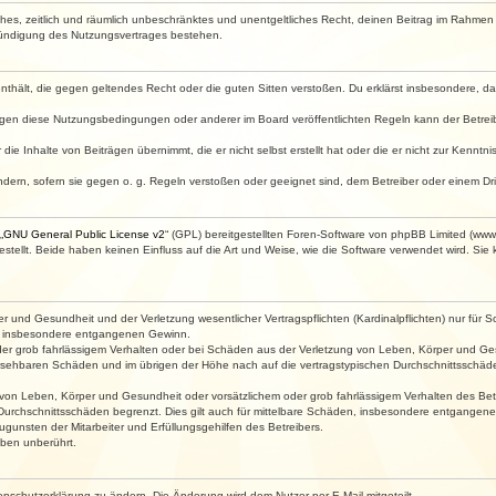
faches, zeitlich und räumlich unbeschränktes und unentgeltliches Recht, deinen Beitrag im Rahme
Kündigung des Nutzungsvertrages bestehen.
e enthält, die gegen geltendes Recht oder die guten Sitten verstoßen. Du erklärst insbesondere, 
egen diese Nutzungsbedingungen oder anderer im Board veröffentlichten Regeln kann der Betre
die Inhalte von Beiträgen übernimmt, die er nicht selbst erstellt hat oder die er nicht zur Kenn
ndern, sofern sie gegen o. g. Regeln verstoßen oder geeignet sind, dem Betreiber oder einem D
„
GNU General Public License v2
“ (GPL) bereitgestellten Foren-Software von phpBB Limited (ww
ellt. Beide haben keinen Einfluss auf die Art und Weise, wie die Software verwendet wird. Si
 und Gesundheit und der Verletzung wesentlicher Vertragspflichten (Kardinalpflichten) nur für Sc
wie insbesondere entgangenen Gewinn.
der grob fahrlässigem Verhalten oder bei Schäden aus der Verletzung von Leben, Körper und Ges
rhersehbaren Schäden und im übrigen der Höhe nach auf die vertragstypischen Durchschnittsschäde
von Leben, Körper und Gesundheit oder vorsätzlichem oder grob fahrlässigem Verhalten des Betr
Durchschnittsschäden begrenzt. Dies gilt auch für mittelbare Schäden, insbesondere entgangen
gunsten der Mitarbeiter und Erfüllungsgehilfen des Betreibers.
ben unberührt.
enschutzerklärung zu ändern. Die Änderung wird dem Nutzer per E-Mail mitgeteilt.