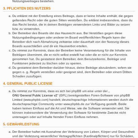
Nutzungsvertrages bestehen.
3. PFLICHTEN DES NUTZERS
Du erklärst mit der Erstellung eines Beitrags, dass er keine Inhalte enthält, die gegen
geltendes Recht oder die guten Sitten verstoßen. Du erklärst insbesondere, dass du
das Recht besitzt, die in deinen Beiträgen verwendeten Links und Bilder zu setzen
bzw. zu verwenden.
Der Betreiber des Boards übt das Hausrecht aus. Bei Verstößen gegen diese
Nutzungsbedingungen oder anderer im Board veröffentlichten Regeln kann der
Betreiber dich nach Abmahnung zeitweise oder dauerhaft von der Nutzung dieses
Boards ausschließen und dir ein Hausverbot erteilen.
Du nimmst zur Kenntnis, dass der Betreiber keine Verantwortung für die Inhalte von
Beiträgen übernimmt, die er nicht selbst erstellt hat oder die er nicht zur Kenntnis
genommen hat. Du gestattest dem Betreiber, dein Benutzerkonto, Beiträge und
Funktionen jederzeit zu löschen oder zu sperren.
Du gestattest dem Betreiber darüber hinaus, deine Beiträge abzuändern, sofern sie
gegen o. g. Regeln verstoßen oder geeignet sind, dem Betreiber oder einem Dritten
Schaden zuzufügen.
4. GENERAL PUBLIC LICENSE
Du nimmst zur Kenntnis, dass es sich bei phpBB um eine unter der „
GNU General Public License v2
“ (GPL) bereitgestellten Foren-Software von phpBB
Limited (www.phpbb.com) handelt; deutschsprachige Informationen werden durch die
deutschsprachige Community unter www.phpbb.de zur Verfügung gestellt. Beide
haben keinen Einfluss auf die Art und Weise, wie die Software verwendet wird. Sie
können insbesondere die Verwendung der Software für bestimmte Zwecke nicht
untersagen oder auf Inhalte fremder Foren Einfluss nehmen.
5. GEWÄHRLEISTUNG
Der Betreiber haftet mit Ausnahme der Verletzung von Leben, Körper und Gesundheit
und der Verletzung wesentlicher Vertragspflichten (Kardinalpflichten) nur für Schäden,