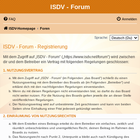
ISDV - Forum
FAQ
Anmelden
ISDV-Homepage
Foren
Sprache:
ISDV - Forum - Registrierung
Mit dem Zugriff auf „ISDV - Forum“ („https://www.isdv.net/forum“) wird zwischen
dir und dem Betreiber ein Vertrag mit folgenden Regelungen geschlossen:
1. NUTZUNGSVERTRAG
Mit dem Zugriff auf „ISDV - Forum“ (im Folgenden „das Board“) schließt du einen
Nutzungsvertrag mit dem Betreiber des Boards ab (im Folgenden „Betreiber“) und
erklärst dich mit den nachfolgenden Regelungen einverstanden.
Wenn du mit diesen Regelungen nicht einverstanden bist, so darfst du das Board
nicht weiter nutzen. Für die Nutzung des Boards gelten jeweils die an dieser Stelle
veröffentlichten Regelungen.
Der Nutzungsvertrag wird auf unbestimmte Zeit geschlossen und kann von beiden
Seiten ohne Einhaltung einer Frist jederzeit gekündigt werden.
2. EINRÄUMUNG VON NUTZUNGSRECHTEN
Mit dem Erstellen eines Beitrags erteilst du dem Betreiber ein einfaches, zeitlich und
räumlich unbeschränktes und unentgeltliches Recht, deinen Beitrag im Rahmen des
Boards zu nutzen.
Das Nutzungsrecht nach Punkt 2, Unterpunkt a bleibt auch nach Kündigung des