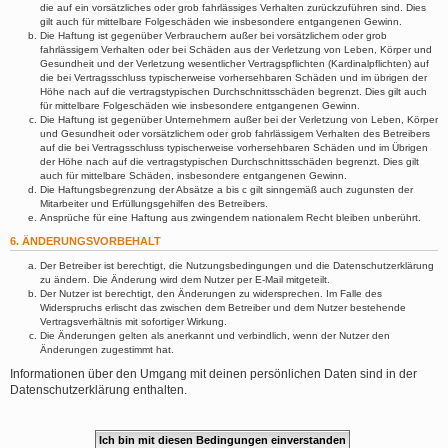
die auf ein vorsätzliches oder grob fahrlässiges Verhalten zurückzuführen sind. Dies
gilt auch für mittelbare Folgeschäden wie insbesondere entgangenen Gewinn.
Die Haftung ist gegenüber Verbrauchern außer bei vorsätzlichem oder grob
fahrlässigem Verhalten oder bei Schäden aus der Verletzung von Leben, Körper und
Gesundheit und der Verletzung wesentlicher Vertragspflichten (Kardinalpflichten) auf
die bei Vertragsschluss typischerweise vorhersehbaren Schäden und im übrigen der
Höhe nach auf die vertragstypischen Durchschnittsschäden begrenzt. Dies gilt auch
für mittelbare Folgeschäden wie insbesondere entgangenen Gewinn.
Die Haftung ist gegenüber Unternehmern außer bei der Verletzung von Leben, Körper
und Gesundheit oder vorsätzlichem oder grob fahrlässigem Verhalten des Betreibers
auf die bei Vertragsschluss typischerweise vorhersehbaren Schäden und im Übrigen
der Höhe nach auf die vertragstypischen Durchschnittsschäden begrenzt. Dies gilt
auch für mittelbare Schäden, insbesondere entgangenen Gewinn.
Die Haftungsbegrenzung der Absätze a bis c gilt sinngemäß auch zugunsten der
Mitarbeiter und Erfüllungsgehilfen des Betreibers.
Ansprüche für eine Haftung aus zwingendem nationalem Recht bleiben unberührt.
6. ÄNDERUNGSVORBEHALT
Der Betreiber ist berechtigt, die Nutzungsbedingungen und die Datenschutzerklärung
zu ändern. Die Änderung wird dem Nutzer per E-Mail mitgeteilt.
Der Nutzer ist berechtigt, den Änderungen zu widersprechen. Im Falle des
Widerspruchs erlischt das zwischen dem Betreiber und dem Nutzer bestehende
Vertragsverhältnis mit sofortiger Wirkung.
Die Änderungen gelten als anerkannt und verbindlich, wenn der Nutzer den
Änderungen zugestimmt hat.
Informationen über den Umgang mit deinen persönlichen Daten sind in der
Datenschutzerklärung enthalten.