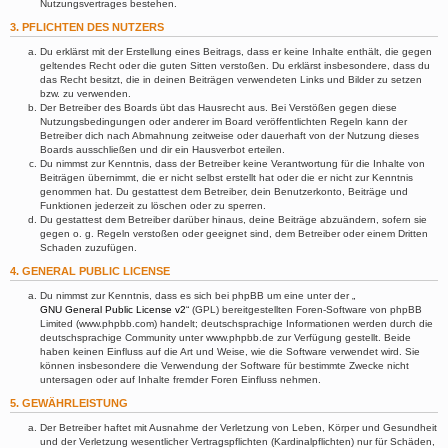
Nutzungsvertrages bestehen.
3. PFLICHTEN DES NUTZERS
Du erklärst mit der Erstellung eines Beitrags, dass er keine Inhalte enthält, die gegen
geltendes Recht oder die guten Sitten verstoßen. Du erklärst insbesondere, dass du
das Recht besitzt, die in deinen Beiträgen verwendeten Links und Bilder zu setzen
bzw. zu verwenden.
Der Betreiber des Boards übt das Hausrecht aus. Bei Verstößen gegen diese
Nutzungsbedingungen oder anderer im Board veröffentlichten Regeln kann der
Betreiber dich nach Abmahnung zeitweise oder dauerhaft von der Nutzung dieses
Boards ausschließen und dir ein Hausverbot erteilen.
Du nimmst zur Kenntnis, dass der Betreiber keine Verantwortung für die Inhalte von
Beiträgen übernimmt, die er nicht selbst erstellt hat oder die er nicht zur Kenntnis
genommen hat. Du gestattest dem Betreiber, dein Benutzerkonto, Beiträge und
Funktionen jederzeit zu löschen oder zu sperren.
Du gestattest dem Betreiber darüber hinaus, deine Beiträge abzuändern, sofern sie
gegen o. g. Regeln verstoßen oder geeignet sind, dem Betreiber oder einem Dritten
Schaden zuzufügen.
4. GENERAL PUBLIC LICENSE
Du nimmst zur Kenntnis, dass es sich bei phpBB um eine unter der „
GNU General Public License v2
“ (GPL) bereitgestellten Foren-Software von phpBB
Limited (www.phpbb.com) handelt; deutschsprachige Informationen werden durch die
deutschsprachige Community unter www.phpbb.de zur Verfügung gestellt. Beide
haben keinen Einfluss auf die Art und Weise, wie die Software verwendet wird. Sie
können insbesondere die Verwendung der Software für bestimmte Zwecke nicht
untersagen oder auf Inhalte fremder Foren Einfluss nehmen.
5. GEWÄHRLEISTUNG
Der Betreiber haftet mit Ausnahme der Verletzung von Leben, Körper und Gesundheit
und der Verletzung wesentlicher Vertragspflichten (Kardinalpflichten) nur für Schäden,