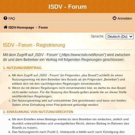
ISDV - Forum
FAQ
Anmelden
ISDV-Homepage
Foren
Sprache:
ISDV - Forum - Registrierung
Mit dem Zugriff auf „ISDV - Forum“ („https://www.isdv.net/forum“) wird zwischen
dir und dem Betreiber ein Vertrag mit folgenden Regelungen geschlossen:
1. NUTZUNGSVERTRAG
Mit dem Zugriff auf „ISDV - Forum“ (im Folgenden „das Board“) schließt du einen
Nutzungsvertrag mit dem Betreiber des Boards ab (im Folgenden „Betreiber“) und
erklärst dich mit den nachfolgenden Regelungen einverstanden.
Wenn du mit diesen Regelungen nicht einverstanden bist, so darfst du das Board
nicht weiter nutzen. Für die Nutzung des Boards gelten jeweils die an dieser Stelle
veröffentlichten Regelungen.
Der Nutzungsvertrag wird auf unbestimmte Zeit geschlossen und kann von beiden
Seiten ohne Einhaltung einer Frist jederzeit gekündigt werden.
2. EINRÄUMUNG VON NUTZUNGSRECHTEN
Mit dem Erstellen eines Beitrags erteilst du dem Betreiber ein einfaches, zeitlich und
räumlich unbeschränktes und unentgeltliches Recht, deinen Beitrag im Rahmen des
Boards zu nutzen.
Das Nutzungsrecht nach Punkt 2, Unterpunkt a bleibt auch nach Kündigung des