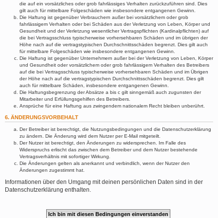
die auf ein vorsätzliches oder grob fahrlässiges Verhalten zurückzuführen sind. Dies
gilt auch für mittelbare Folgeschäden wie insbesondere entgangenen Gewinn.
Die Haftung ist gegenüber Verbrauchern außer bei vorsätzlichem oder grob
fahrlässigem Verhalten oder bei Schäden aus der Verletzung von Leben, Körper und
Gesundheit und der Verletzung wesentlicher Vertragspflichten (Kardinalpflichten) auf
die bei Vertragsschluss typischerweise vorhersehbaren Schäden und im übrigen der
Höhe nach auf die vertragstypischen Durchschnittsschäden begrenzt. Dies gilt auch
für mittelbare Folgeschäden wie insbesondere entgangenen Gewinn.
Die Haftung ist gegenüber Unternehmern außer bei der Verletzung von Leben, Körper
und Gesundheit oder vorsätzlichem oder grob fahrlässigem Verhalten des Betreibers
auf die bei Vertragsschluss typischerweise vorhersehbaren Schäden und im Übrigen
der Höhe nach auf die vertragstypischen Durchschnittsschäden begrenzt. Dies gilt
auch für mittelbare Schäden, insbesondere entgangenen Gewinn.
Die Haftungsbegrenzung der Absätze a bis c gilt sinngemäß auch zugunsten der
Mitarbeiter und Erfüllungsgehilfen des Betreibers.
Ansprüche für eine Haftung aus zwingendem nationalem Recht bleiben unberührt.
6. ÄNDERUNGSVORBEHALT
Der Betreiber ist berechtigt, die Nutzungsbedingungen und die Datenschutzerklärung
zu ändern. Die Änderung wird dem Nutzer per E-Mail mitgeteilt.
Der Nutzer ist berechtigt, den Änderungen zu widersprechen. Im Falle des
Widerspruchs erlischt das zwischen dem Betreiber und dem Nutzer bestehende
Vertragsverhältnis mit sofortiger Wirkung.
Die Änderungen gelten als anerkannt und verbindlich, wenn der Nutzer den
Änderungen zugestimmt hat.
Informationen über den Umgang mit deinen persönlichen Daten sind in der
Datenschutzerklärung enthalten.