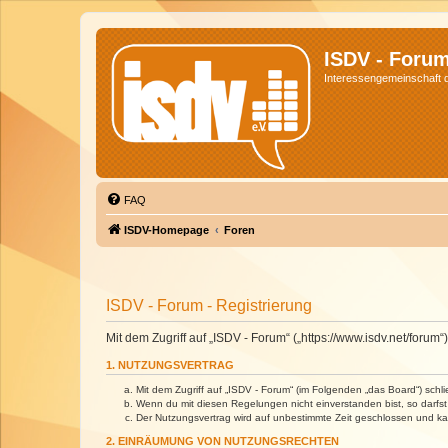
ISDV - Foru
Interessengemeinschaft de
FAQ
ISDV-Homepage
Foren
ISDV - Forum - Registrierung
Mit dem Zugriff auf „ISDV - Forum“ („https://www.isdv.net/foru
1. NUTZUNGSVERTRAG
Mit dem Zugriff auf „ISDV - Forum“ (im Folgenden „das Board“) sch
Wenn du mit diesen Regelungen nicht einverstanden bist, so darfst 
Der Nutzungsvertrag wird auf unbestimmte Zeit geschlossen und kan
2. EINRÄUMUNG VON NUTZUNGSRECHTEN