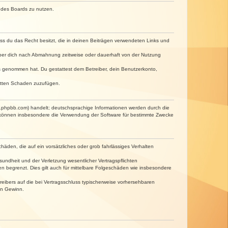
n des Boards zu nutzen.
dass du das Recht besitzt, die in deinen Beiträgen verwendeten Links und
iber dich nach Abmahnung zeitweise oder dauerhaft von der Nutzung
tnis genommen hat. Du gestattest dem Betreiber, dein Benutzerkonto,
ritten Schaden zuzufügen.
w.phpbb.com) handelt; deutschsprachige Informationen werden durch die
e können insbesondere die Verwendung der Software für bestimmte Zwecke
häden, die auf ein vorsätzliches oder grob fahrlässiges Verhalten
undheit und der Verletzung wesentlicher Vertragspflichten
n begrenzt. Dies gilt auch für mittelbare Folgeschäden wie insbesondere
eibers auf die bei Vertragsschluss typischerweise vorhersehbaren
en Gewinn.