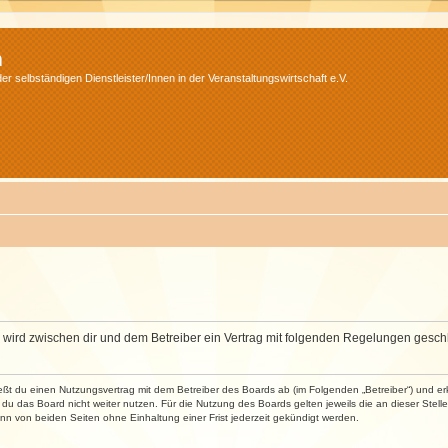
m
r selbständigen Dienstleister/Innen in der Veranstaltungswirtschaft e.V.
m“) wird zwischen dir und dem Betreiber ein Vertrag mit folgenden Regelungen gesch
ließt du einen Nutzungsvertrag mit dem Betreiber des Boards ab (im Folgenden „Betreiber“) und 
du das Board nicht weiter nutzen. Für die Nutzung des Boards gelten jeweils die an dieser Stell
n von beiden Seiten ohne Einhaltung einer Frist jederzeit gekündigt werden.