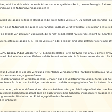
faches, zeitlich und räumlich unbeschränktes und unentgeltliches Recht, deinen Beitrag im Rahme
Kündigung des Nutzungsvertrages bestehen.
e enthält, die gegen geltendes Recht oder die guten Sitten verstoßen. Du erklärst insbesondere, 
egen diese Nutzungsbedingungen oder anderer im Board veröffentlichten Regeln kann der Betre
die Inhalte von Beiträgen übernimmt, die er nicht selbst erstellt hat oder die er nicht zur Kenn
ndern, sofern sie gegen o. g. Regeln verstoßen oder geeignet sind, dem Betreiber oder einem D
„
GNU General Public License v2
“ (GPL) bereitgestellten Foren-Software von phpBB Limited (ww
ellt. Beide haben keinen Einfluss auf die Art und Weise, wie die Software verwendet wird. Si
 und Gesundheit und der Verletzung wesentlicher Vertragspflichten (Kardinalpflichten) nur für Sc
wie insbesondere entgangenen Gewinn.
der grob fahrlässigem Verhalten oder bei Schäden aus der Verletzung von Leben, Körper und Ges
rhersehbaren Schäden und im übrigen der Höhe nach auf die vertragstypischen Durchschnittsschäde
von Leben, Körper und Gesundheit oder vorsätzlichem oder grob fahrlässigem Verhalten des Betr
Durchschnittsschäden begrenzt. Dies gilt auch für mittelbare Schäden, insbesondere entgangen
gunsten der Mitarbeiter und Erfüllungsgehilfen des Betreibers.
ben unberührt.
enschutzerklärung zu ändern. Die Änderung wird dem Nutzer per E-Mail mitgeteilt.