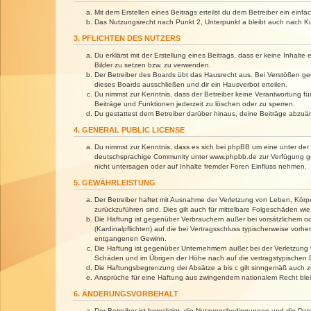
Mit dem Erstellen eines Beitrags erteilst du dem Betreiber ein ein
Das Nutzungsrecht nach Punkt 2, Unterpunkt a bleibt auch nach 
3. PFLICHTEN DES NUTZERS
Du erklärst mit der Erstellung eines Beitrags, dass er keine Inhalt
Bilder zu setzen bzw. zu verwenden.
Der Betreiber des Boards übt das Hausrecht aus. Bei Verstößen g
dieses Boards ausschließen und dir ein Hausverbot erteilen.
Du nimmst zur Kenntnis, dass der Betreiber keine Verantwortung für 
Beiträge und Funktionen jederzeit zu löschen oder zu sperren.
Du gestattest dem Betreiber darüber hinaus, deine Beiträge abzuä
4. GENERAL PUBLIC LICENSE
Du nimmst zur Kenntnis, dass es sich bei phpBB um eine unter der 
deutschsprachige Community unter www.phpbb.de zur Verfügung gest
nicht untersagen oder auf Inhalte fremder Foren Einfluss nehmen.
5. GEWÄHRLEISTUNG
Der Betreiber haftet mit Ausnahme der Verletzung von Leben, Körper
zurückzuführen sind. Dies gilt auch für mittelbare Folgeschäden 
Die Haftung ist gegenüber Verbrauchern außer bei vorsätzlichem o
(Kardinalpflichten) auf die bei Vertragsschluss typischerweise vo
entgangenen Gewinn.
Die Haftung ist gegenüber Unternehmern außer bei der Verletzung 
Schäden und im Übrigen der Höhe nach auf die vertragstypischen 
Die Haftungsbegrenzung der Absätze a bis c gilt sinngemäß auch zu
Ansprüche für eine Haftung aus zwingendem nationalem Recht blei
6. ÄNDERUNGSVORBEHALT
Der Betreiber ist berechtigt, die Nutzungsbedingungen und die Dat