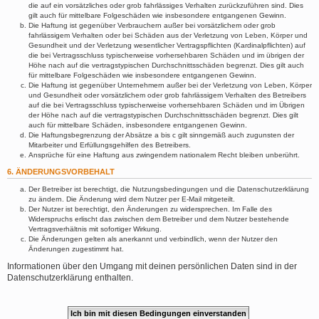
die auf ein vorsätzliches oder grob fahrlässiges Verhalten zurückzuführen sind. Dies
gilt auch für mittelbare Folgeschäden wie insbesondere entgangenen Gewinn.
Die Haftung ist gegenüber Verbrauchern außer bei vorsätzlichem oder grob
fahrlässigem Verhalten oder bei Schäden aus der Verletzung von Leben, Körper und
Gesundheit und der Verletzung wesentlicher Vertragspflichten (Kardinalpflichten) auf
die bei Vertragsschluss typischerweise vorhersehbaren Schäden und im übrigen der
Höhe nach auf die vertragstypischen Durchschnittsschäden begrenzt. Dies gilt auch
für mittelbare Folgeschäden wie insbesondere entgangenen Gewinn.
Die Haftung ist gegenüber Unternehmern außer bei der Verletzung von Leben, Körper
und Gesundheit oder vorsätzlichem oder grob fahrlässigem Verhalten des Betreibers
auf die bei Vertragsschluss typischerweise vorhersehbaren Schäden und im Übrigen
der Höhe nach auf die vertragstypischen Durchschnittsschäden begrenzt. Dies gilt
auch für mittelbare Schäden, insbesondere entgangenen Gewinn.
Die Haftungsbegrenzung der Absätze a bis c gilt sinngemäß auch zugunsten der
Mitarbeiter und Erfüllungsgehilfen des Betreibers.
Ansprüche für eine Haftung aus zwingendem nationalem Recht bleiben unberührt.
6. ÄNDERUNGSVORBEHALT
Der Betreiber ist berechtigt, die Nutzungsbedingungen und die Datenschutzerklärung
zu ändern. Die Änderung wird dem Nutzer per E-Mail mitgeteilt.
Der Nutzer ist berechtigt, den Änderungen zu widersprechen. Im Falle des
Widerspruchs erlischt das zwischen dem Betreiber und dem Nutzer bestehende
Vertragsverhältnis mit sofortiger Wirkung.
Die Änderungen gelten als anerkannt und verbindlich, wenn der Nutzer den
Änderungen zugestimmt hat.
Informationen über den Umgang mit deinen persönlichen Daten sind in der
Datenschutzerklärung enthalten.