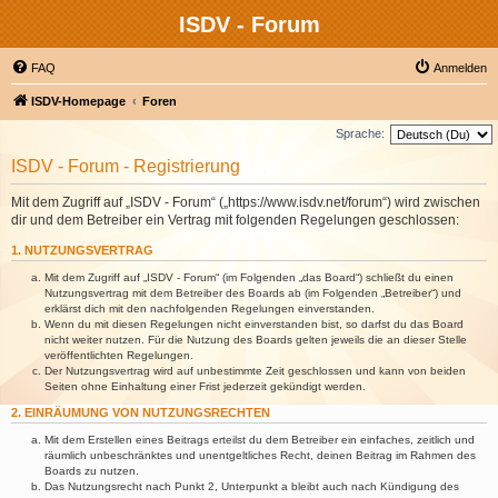
ISDV - Forum
FAQ
Anmelden
ISDV-Homepage
Foren
Sprache:
ISDV - Forum - Registrierung
Mit dem Zugriff auf „ISDV - Forum“ („https://www.isdv.net/forum“) wird zwischen
dir und dem Betreiber ein Vertrag mit folgenden Regelungen geschlossen:
1. NUTZUNGSVERTRAG
Mit dem Zugriff auf „ISDV - Forum“ (im Folgenden „das Board“) schließt du einen
Nutzungsvertrag mit dem Betreiber des Boards ab (im Folgenden „Betreiber“) und
erklärst dich mit den nachfolgenden Regelungen einverstanden.
Wenn du mit diesen Regelungen nicht einverstanden bist, so darfst du das Board
nicht weiter nutzen. Für die Nutzung des Boards gelten jeweils die an dieser Stelle
veröffentlichten Regelungen.
Der Nutzungsvertrag wird auf unbestimmte Zeit geschlossen und kann von beiden
Seiten ohne Einhaltung einer Frist jederzeit gekündigt werden.
2. EINRÄUMUNG VON NUTZUNGSRECHTEN
Mit dem Erstellen eines Beitrags erteilst du dem Betreiber ein einfaches, zeitlich und
räumlich unbeschränktes und unentgeltliches Recht, deinen Beitrag im Rahmen des
Boards zu nutzen.
Das Nutzungsrecht nach Punkt 2, Unterpunkt a bleibt auch nach Kündigung des