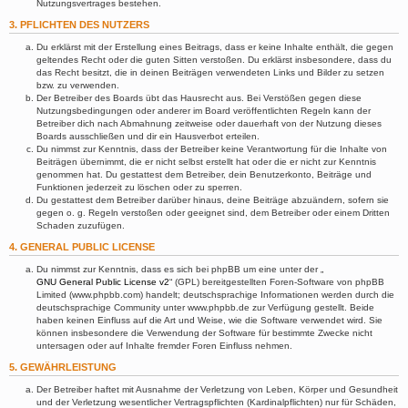
Nutzungsvertrages bestehen.
3. PFLICHTEN DES NUTZERS
Du erklärst mit der Erstellung eines Beitrags, dass er keine Inhalte enthält, die gegen
geltendes Recht oder die guten Sitten verstoßen. Du erklärst insbesondere, dass du
das Recht besitzt, die in deinen Beiträgen verwendeten Links und Bilder zu setzen
bzw. zu verwenden.
Der Betreiber des Boards übt das Hausrecht aus. Bei Verstößen gegen diese
Nutzungsbedingungen oder anderer im Board veröffentlichten Regeln kann der
Betreiber dich nach Abmahnung zeitweise oder dauerhaft von der Nutzung dieses
Boards ausschließen und dir ein Hausverbot erteilen.
Du nimmst zur Kenntnis, dass der Betreiber keine Verantwortung für die Inhalte von
Beiträgen übernimmt, die er nicht selbst erstellt hat oder die er nicht zur Kenntnis
genommen hat. Du gestattest dem Betreiber, dein Benutzerkonto, Beiträge und
Funktionen jederzeit zu löschen oder zu sperren.
Du gestattest dem Betreiber darüber hinaus, deine Beiträge abzuändern, sofern sie
gegen o. g. Regeln verstoßen oder geeignet sind, dem Betreiber oder einem Dritten
Schaden zuzufügen.
4. GENERAL PUBLIC LICENSE
Du nimmst zur Kenntnis, dass es sich bei phpBB um eine unter der „
GNU General Public License v2
“ (GPL) bereitgestellten Foren-Software von phpBB
Limited (www.phpbb.com) handelt; deutschsprachige Informationen werden durch die
deutschsprachige Community unter www.phpbb.de zur Verfügung gestellt. Beide
haben keinen Einfluss auf die Art und Weise, wie die Software verwendet wird. Sie
können insbesondere die Verwendung der Software für bestimmte Zwecke nicht
untersagen oder auf Inhalte fremder Foren Einfluss nehmen.
5. GEWÄHRLEISTUNG
Der Betreiber haftet mit Ausnahme der Verletzung von Leben, Körper und Gesundheit
und der Verletzung wesentlicher Vertragspflichten (Kardinalpflichten) nur für Schäden,