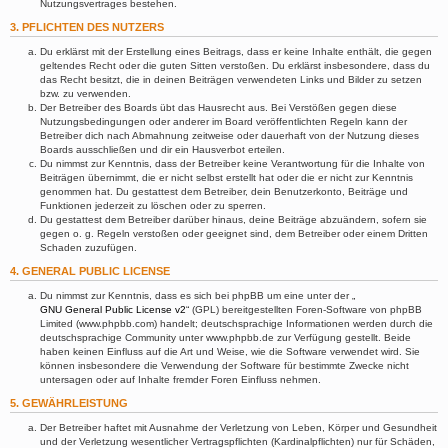
Nutzungsvertrages bestehen.
3. PFLICHTEN DES NUTZERS
Du erklärst mit der Erstellung eines Beitrags, dass er keine Inhalte enthält, die gegen
geltendes Recht oder die guten Sitten verstoßen. Du erklärst insbesondere, dass du
das Recht besitzt, die in deinen Beiträgen verwendeten Links und Bilder zu setzen
bzw. zu verwenden.
Der Betreiber des Boards übt das Hausrecht aus. Bei Verstößen gegen diese
Nutzungsbedingungen oder anderer im Board veröffentlichten Regeln kann der
Betreiber dich nach Abmahnung zeitweise oder dauerhaft von der Nutzung dieses
Boards ausschließen und dir ein Hausverbot erteilen.
Du nimmst zur Kenntnis, dass der Betreiber keine Verantwortung für die Inhalte von
Beiträgen übernimmt, die er nicht selbst erstellt hat oder die er nicht zur Kenntnis
genommen hat. Du gestattest dem Betreiber, dein Benutzerkonto, Beiträge und
Funktionen jederzeit zu löschen oder zu sperren.
Du gestattest dem Betreiber darüber hinaus, deine Beiträge abzuändern, sofern sie
gegen o. g. Regeln verstoßen oder geeignet sind, dem Betreiber oder einem Dritten
Schaden zuzufügen.
4. GENERAL PUBLIC LICENSE
Du nimmst zur Kenntnis, dass es sich bei phpBB um eine unter der „
GNU General Public License v2
“ (GPL) bereitgestellten Foren-Software von phpBB
Limited (www.phpbb.com) handelt; deutschsprachige Informationen werden durch die
deutschsprachige Community unter www.phpbb.de zur Verfügung gestellt. Beide
haben keinen Einfluss auf die Art und Weise, wie die Software verwendet wird. Sie
können insbesondere die Verwendung der Software für bestimmte Zwecke nicht
untersagen oder auf Inhalte fremder Foren Einfluss nehmen.
5. GEWÄHRLEISTUNG
Der Betreiber haftet mit Ausnahme der Verletzung von Leben, Körper und Gesundheit
und der Verletzung wesentlicher Vertragspflichten (Kardinalpflichten) nur für Schäden,