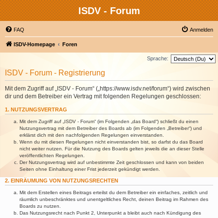
ISDV - Forum
FAQ
Anmelden
ISDV-Homepage
Foren
Sprache:
ISDV - Forum - Registrierung
Mit dem Zugriff auf „ISDV - Forum“ („https://www.isdv.net/forum“) wird zwischen
dir und dem Betreiber ein Vertrag mit folgenden Regelungen geschlossen:
1. NUTZUNGSVERTRAG
Mit dem Zugriff auf „ISDV - Forum“ (im Folgenden „das Board“) schließt du einen
Nutzungsvertrag mit dem Betreiber des Boards ab (im Folgenden „Betreiber“) und
erklärst dich mit den nachfolgenden Regelungen einverstanden.
Wenn du mit diesen Regelungen nicht einverstanden bist, so darfst du das Board
nicht weiter nutzen. Für die Nutzung des Boards gelten jeweils die an dieser Stelle
veröffentlichten Regelungen.
Der Nutzungsvertrag wird auf unbestimmte Zeit geschlossen und kann von beiden
Seiten ohne Einhaltung einer Frist jederzeit gekündigt werden.
2. EINRÄUMUNG VON NUTZUNGSRECHTEN
Mit dem Erstellen eines Beitrags erteilst du dem Betreiber ein einfaches, zeitlich und
räumlich unbeschränktes und unentgeltliches Recht, deinen Beitrag im Rahmen des
Boards zu nutzen.
Das Nutzungsrecht nach Punkt 2, Unterpunkt a bleibt auch nach Kündigung des