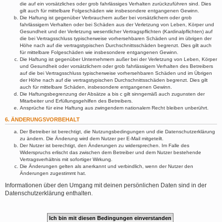
die auf ein vorsätzliches oder grob fahrlässiges Verhalten zurückzuführen sind. Dies
gilt auch für mittelbare Folgeschäden wie insbesondere entgangenen Gewinn.
Die Haftung ist gegenüber Verbrauchern außer bei vorsätzlichem oder grob
fahrlässigem Verhalten oder bei Schäden aus der Verletzung von Leben, Körper und
Gesundheit und der Verletzung wesentlicher Vertragspflichten (Kardinalpflichten) auf
die bei Vertragsschluss typischerweise vorhersehbaren Schäden und im übrigen der
Höhe nach auf die vertragstypischen Durchschnittsschäden begrenzt. Dies gilt auch
für mittelbare Folgeschäden wie insbesondere entgangenen Gewinn.
Die Haftung ist gegenüber Unternehmern außer bei der Verletzung von Leben, Körper
und Gesundheit oder vorsätzlichem oder grob fahrlässigem Verhalten des Betreibers
auf die bei Vertragsschluss typischerweise vorhersehbaren Schäden und im Übrigen
der Höhe nach auf die vertragstypischen Durchschnittsschäden begrenzt. Dies gilt
auch für mittelbare Schäden, insbesondere entgangenen Gewinn.
Die Haftungsbegrenzung der Absätze a bis c gilt sinngemäß auch zugunsten der
Mitarbeiter und Erfüllungsgehilfen des Betreibers.
Ansprüche für eine Haftung aus zwingendem nationalem Recht bleiben unberührt.
6. ÄNDERUNGSVORBEHALT
Der Betreiber ist berechtigt, die Nutzungsbedingungen und die Datenschutzerklärung
zu ändern. Die Änderung wird dem Nutzer per E-Mail mitgeteilt.
Der Nutzer ist berechtigt, den Änderungen zu widersprechen. Im Falle des
Widerspruchs erlischt das zwischen dem Betreiber und dem Nutzer bestehende
Vertragsverhältnis mit sofortiger Wirkung.
Die Änderungen gelten als anerkannt und verbindlich, wenn der Nutzer den
Änderungen zugestimmt hat.
Informationen über den Umgang mit deinen persönlichen Daten sind in der
Datenschutzerklärung enthalten.