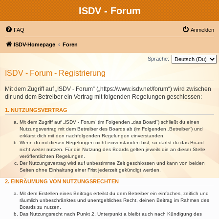
ISDV - Forum
FAQ
Anmelden
ISDV-Homepage
Foren
Sprache:
ISDV - Forum - Registrierung
Mit dem Zugriff auf „ISDV - Forum“ („https://www.isdv.net/forum“) wird zwischen
dir und dem Betreiber ein Vertrag mit folgenden Regelungen geschlossen:
1. NUTZUNGSVERTRAG
Mit dem Zugriff auf „ISDV - Forum“ (im Folgenden „das Board“) schließt du einen
Nutzungsvertrag mit dem Betreiber des Boards ab (im Folgenden „Betreiber“) und
erklärst dich mit den nachfolgenden Regelungen einverstanden.
Wenn du mit diesen Regelungen nicht einverstanden bist, so darfst du das Board
nicht weiter nutzen. Für die Nutzung des Boards gelten jeweils die an dieser Stelle
veröffentlichten Regelungen.
Der Nutzungsvertrag wird auf unbestimmte Zeit geschlossen und kann von beiden
Seiten ohne Einhaltung einer Frist jederzeit gekündigt werden.
2. EINRÄUMUNG VON NUTZUNGSRECHTEN
Mit dem Erstellen eines Beitrags erteilst du dem Betreiber ein einfaches, zeitlich und
räumlich unbeschränktes und unentgeltliches Recht, deinen Beitrag im Rahmen des
Boards zu nutzen.
Das Nutzungsrecht nach Punkt 2, Unterpunkt a bleibt auch nach Kündigung des