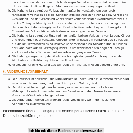
die auf ein vorsätzliches oder grob fahrlässiges Verhalten zurückzuführen sind. Dies
gilt auch für mittelbare Folgeschäden wie insbesondere entgangenen Gewinn.
Die Haftung ist gegenüber Verbrauchern außer bei vorsätzlichem oder grob
fahrlässigem Verhalten oder bei Schäden aus der Verletzung von Leben, Körper und
Gesundheit und der Verletzung wesentlicher Vertragspflichten (Kardinalpflichten) auf
die bei Vertragsschluss typischerweise vorhersehbaren Schäden und im übrigen der
Höhe nach auf die vertragstypischen Durchschnittsschäden begrenzt. Dies gilt auch
für mittelbare Folgeschäden wie insbesondere entgangenen Gewinn.
Die Haftung ist gegenüber Unternehmern außer bei der Verletzung von Leben, Körper
und Gesundheit oder vorsätzlichem oder grob fahrlässigem Verhalten des Betreibers
auf die bei Vertragsschluss typischerweise vorhersehbaren Schäden und im Übrigen
der Höhe nach auf die vertragstypischen Durchschnittsschäden begrenzt. Dies gilt
auch für mittelbare Schäden, insbesondere entgangenen Gewinn.
Die Haftungsbegrenzung der Absätze a bis c gilt sinngemäß auch zugunsten der
Mitarbeiter und Erfüllungsgehilfen des Betreibers.
Ansprüche für eine Haftung aus zwingendem nationalem Recht bleiben unberührt.
6. ÄNDERUNGSVORBEHALT
Der Betreiber ist berechtigt, die Nutzungsbedingungen und die Datenschutzerklärung
zu ändern. Die Änderung wird dem Nutzer per E-Mail mitgeteilt.
Der Nutzer ist berechtigt, den Änderungen zu widersprechen. Im Falle des
Widerspruchs erlischt das zwischen dem Betreiber und dem Nutzer bestehende
Vertragsverhältnis mit sofortiger Wirkung.
Die Änderungen gelten als anerkannt und verbindlich, wenn der Nutzer den
Änderungen zugestimmt hat.
Informationen über den Umgang mit deinen persönlichen Daten sind in der
Datenschutzerklärung enthalten.