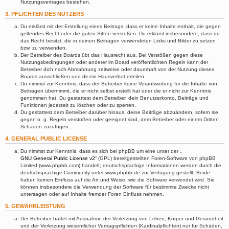
Nutzungsvertrages bestehen.
3. PFLICHTEN DES NUTZERS
Du erklärst mit der Erstellung eines Beitrags, dass er keine Inhalte enthält, die gegen
geltendes Recht oder die guten Sitten verstoßen. Du erklärst insbesondere, dass du
das Recht besitzt, die in deinen Beiträgen verwendeten Links und Bilder zu setzen
bzw. zu verwenden.
Der Betreiber des Boards übt das Hausrecht aus. Bei Verstößen gegen diese
Nutzungsbedingungen oder anderer im Board veröffentlichten Regeln kann der
Betreiber dich nach Abmahnung zeitweise oder dauerhaft von der Nutzung dieses
Boards ausschließen und dir ein Hausverbot erteilen.
Du nimmst zur Kenntnis, dass der Betreiber keine Verantwortung für die Inhalte von
Beiträgen übernimmt, die er nicht selbst erstellt hat oder die er nicht zur Kenntnis
genommen hat. Du gestattest dem Betreiber, dein Benutzerkonto, Beiträge und
Funktionen jederzeit zu löschen oder zu sperren.
Du gestattest dem Betreiber darüber hinaus, deine Beiträge abzuändern, sofern sie
gegen o. g. Regeln verstoßen oder geeignet sind, dem Betreiber oder einem Dritten
Schaden zuzufügen.
4. GENERAL PUBLIC LICENSE
Du nimmst zur Kenntnis, dass es sich bei phpBB um eine unter der „
GNU General Public License v2
“ (GPL) bereitgestellten Foren-Software von phpBB
Limited (www.phpbb.com) handelt; deutschsprachige Informationen werden durch die
deutschsprachige Community unter www.phpbb.de zur Verfügung gestellt. Beide
haben keinen Einfluss auf die Art und Weise, wie die Software verwendet wird. Sie
können insbesondere die Verwendung der Software für bestimmte Zwecke nicht
untersagen oder auf Inhalte fremder Foren Einfluss nehmen.
5. GEWÄHRLEISTUNG
Der Betreiber haftet mit Ausnahme der Verletzung von Leben, Körper und Gesundheit
und der Verletzung wesentlicher Vertragspflichten (Kardinalpflichten) nur für Schäden,