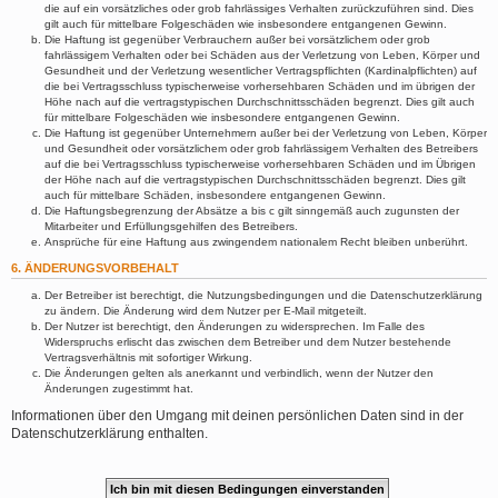
die auf ein vorsätzliches oder grob fahrlässiges Verhalten zurückzuführen sind. Dies
gilt auch für mittelbare Folgeschäden wie insbesondere entgangenen Gewinn.
Die Haftung ist gegenüber Verbrauchern außer bei vorsätzlichem oder grob
fahrlässigem Verhalten oder bei Schäden aus der Verletzung von Leben, Körper und
Gesundheit und der Verletzung wesentlicher Vertragspflichten (Kardinalpflichten) auf
die bei Vertragsschluss typischerweise vorhersehbaren Schäden und im übrigen der
Höhe nach auf die vertragstypischen Durchschnittsschäden begrenzt. Dies gilt auch
für mittelbare Folgeschäden wie insbesondere entgangenen Gewinn.
Die Haftung ist gegenüber Unternehmern außer bei der Verletzung von Leben, Körper
und Gesundheit oder vorsätzlichem oder grob fahrlässigem Verhalten des Betreibers
auf die bei Vertragsschluss typischerweise vorhersehbaren Schäden und im Übrigen
der Höhe nach auf die vertragstypischen Durchschnittsschäden begrenzt. Dies gilt
auch für mittelbare Schäden, insbesondere entgangenen Gewinn.
Die Haftungsbegrenzung der Absätze a bis c gilt sinngemäß auch zugunsten der
Mitarbeiter und Erfüllungsgehilfen des Betreibers.
Ansprüche für eine Haftung aus zwingendem nationalem Recht bleiben unberührt.
6. ÄNDERUNGSVORBEHALT
Der Betreiber ist berechtigt, die Nutzungsbedingungen und die Datenschutzerklärung
zu ändern. Die Änderung wird dem Nutzer per E-Mail mitgeteilt.
Der Nutzer ist berechtigt, den Änderungen zu widersprechen. Im Falle des
Widerspruchs erlischt das zwischen dem Betreiber und dem Nutzer bestehende
Vertragsverhältnis mit sofortiger Wirkung.
Die Änderungen gelten als anerkannt und verbindlich, wenn der Nutzer den
Änderungen zugestimmt hat.
Informationen über den Umgang mit deinen persönlichen Daten sind in der
Datenschutzerklärung enthalten.