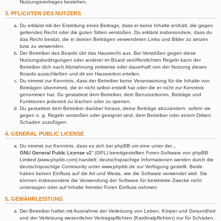
Nutzungsvertrages bestehen.
3. PFLICHTEN DES NUTZERS
Du erklärst mit der Erstellung eines Beitrags, dass er keine Inhalte enthält, die gegen
geltendes Recht oder die guten Sitten verstoßen. Du erklärst insbesondere, dass du
das Recht besitzt, die in deinen Beiträgen verwendeten Links und Bilder zu setzen
bzw. zu verwenden.
Der Betreiber des Boards übt das Hausrecht aus. Bei Verstößen gegen diese
Nutzungsbedingungen oder anderer im Board veröffentlichten Regeln kann der
Betreiber dich nach Abmahnung zeitweise oder dauerhaft von der Nutzung dieses
Boards ausschließen und dir ein Hausverbot erteilen.
Du nimmst zur Kenntnis, dass der Betreiber keine Verantwortung für die Inhalte von
Beiträgen übernimmt, die er nicht selbst erstellt hat oder die er nicht zur Kenntnis
genommen hat. Du gestattest dem Betreiber, dein Benutzerkonto, Beiträge und
Funktionen jederzeit zu löschen oder zu sperren.
Du gestattest dem Betreiber darüber hinaus, deine Beiträge abzuändern, sofern sie
gegen o. g. Regeln verstoßen oder geeignet sind, dem Betreiber oder einem Dritten
Schaden zuzufügen.
4. GENERAL PUBLIC LICENSE
Du nimmst zur Kenntnis, dass es sich bei phpBB um eine unter der „
GNU General Public License v2
“ (GPL) bereitgestellten Foren-Software von phpBB
Limited (www.phpbb.com) handelt; deutschsprachige Informationen werden durch die
deutschsprachige Community unter www.phpbb.de zur Verfügung gestellt. Beide
haben keinen Einfluss auf die Art und Weise, wie die Software verwendet wird. Sie
können insbesondere die Verwendung der Software für bestimmte Zwecke nicht
untersagen oder auf Inhalte fremder Foren Einfluss nehmen.
5. GEWÄHRLEISTUNG
Der Betreiber haftet mit Ausnahme der Verletzung von Leben, Körper und Gesundheit
und der Verletzung wesentlicher Vertragspflichten (Kardinalpflichten) nur für Schäden,