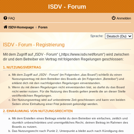
ISDV - Forum
FAQ
Anmelden
ISDV-Homepage
Foren
Sprache:
ISDV - Forum - Registrierung
Mit dem Zugriff auf „ISDV - Forum“ („https://www.isdv.net/forum“) wird zwischen
dir und dem Betreiber ein Vertrag mit folgenden Regelungen geschlossen:
1. NUTZUNGSVERTRAG
Mit dem Zugriff auf „ISDV - Forum“ (im Folgenden „das Board“) schließt du einen
Nutzungsvertrag mit dem Betreiber des Boards ab (im Folgenden „Betreiber“) und
erklärst dich mit den nachfolgenden Regelungen einverstanden.
Wenn du mit diesen Regelungen nicht einverstanden bist, so darfst du das Board
nicht weiter nutzen. Für die Nutzung des Boards gelten jeweils die an dieser Stelle
veröffentlichten Regelungen.
Der Nutzungsvertrag wird auf unbestimmte Zeit geschlossen und kann von beiden
Seiten ohne Einhaltung einer Frist jederzeit gekündigt werden.
2. EINRÄUMUNG VON NUTZUNGSRECHTEN
Mit dem Erstellen eines Beitrags erteilst du dem Betreiber ein einfaches, zeitlich und
räumlich unbeschränktes und unentgeltliches Recht, deinen Beitrag im Rahmen des
Boards zu nutzen.
Das Nutzungsrecht nach Punkt 2, Unterpunkt a bleibt auch nach Kündigung des