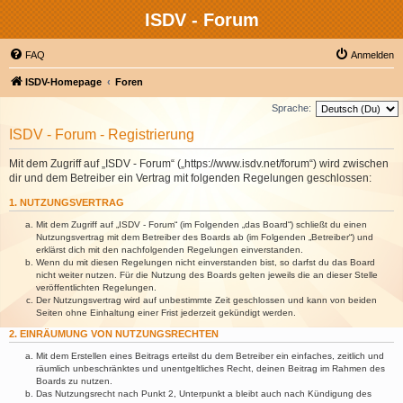
ISDV - Forum
FAQ
Anmelden
ISDV-Homepage
Foren
Sprache:
ISDV - Forum - Registrierung
Mit dem Zugriff auf „ISDV - Forum“ („https://www.isdv.net/forum“) wird zwischen
dir und dem Betreiber ein Vertrag mit folgenden Regelungen geschlossen:
1. NUTZUNGSVERTRAG
Mit dem Zugriff auf „ISDV - Forum“ (im Folgenden „das Board“) schließt du einen
Nutzungsvertrag mit dem Betreiber des Boards ab (im Folgenden „Betreiber“) und
erklärst dich mit den nachfolgenden Regelungen einverstanden.
Wenn du mit diesen Regelungen nicht einverstanden bist, so darfst du das Board
nicht weiter nutzen. Für die Nutzung des Boards gelten jeweils die an dieser Stelle
veröffentlichten Regelungen.
Der Nutzungsvertrag wird auf unbestimmte Zeit geschlossen und kann von beiden
Seiten ohne Einhaltung einer Frist jederzeit gekündigt werden.
2. EINRÄUMUNG VON NUTZUNGSRECHTEN
Mit dem Erstellen eines Beitrags erteilst du dem Betreiber ein einfaches, zeitlich und
räumlich unbeschränktes und unentgeltliches Recht, deinen Beitrag im Rahmen des
Boards zu nutzen.
Das Nutzungsrecht nach Punkt 2, Unterpunkt a bleibt auch nach Kündigung des