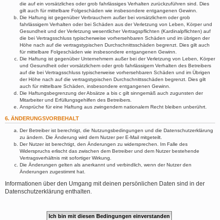
die auf ein vorsätzliches oder grob fahrlässiges Verhalten zurückzuführen sind. Dies
gilt auch für mittelbare Folgeschäden wie insbesondere entgangenen Gewinn.
Die Haftung ist gegenüber Verbrauchern außer bei vorsätzlichem oder grob
fahrlässigem Verhalten oder bei Schäden aus der Verletzung von Leben, Körper und
Gesundheit und der Verletzung wesentlicher Vertragspflichten (Kardinalpflichten) auf
die bei Vertragsschluss typischerweise vorhersehbaren Schäden und im übrigen der
Höhe nach auf die vertragstypischen Durchschnittsschäden begrenzt. Dies gilt auch
für mittelbare Folgeschäden wie insbesondere entgangenen Gewinn.
Die Haftung ist gegenüber Unternehmern außer bei der Verletzung von Leben, Körper
und Gesundheit oder vorsätzlichem oder grob fahrlässigem Verhalten des Betreibers
auf die bei Vertragsschluss typischerweise vorhersehbaren Schäden und im Übrigen
der Höhe nach auf die vertragstypischen Durchschnittsschäden begrenzt. Dies gilt
auch für mittelbare Schäden, insbesondere entgangenen Gewinn.
Die Haftungsbegrenzung der Absätze a bis c gilt sinngemäß auch zugunsten der
Mitarbeiter und Erfüllungsgehilfen des Betreibers.
Ansprüche für eine Haftung aus zwingendem nationalem Recht bleiben unberührt.
6. ÄNDERUNGSVORBEHALT
Der Betreiber ist berechtigt, die Nutzungsbedingungen und die Datenschutzerklärung
zu ändern. Die Änderung wird dem Nutzer per E-Mail mitgeteilt.
Der Nutzer ist berechtigt, den Änderungen zu widersprechen. Im Falle des
Widerspruchs erlischt das zwischen dem Betreiber und dem Nutzer bestehende
Vertragsverhältnis mit sofortiger Wirkung.
Die Änderungen gelten als anerkannt und verbindlich, wenn der Nutzer den
Änderungen zugestimmt hat.
Informationen über den Umgang mit deinen persönlichen Daten sind in der
Datenschutzerklärung enthalten.