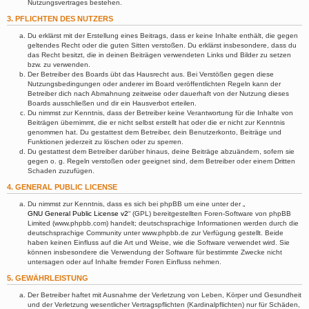
Nutzungsvertrages bestehen.
3. PFLICHTEN DES NUTZERS
Du erklärst mit der Erstellung eines Beitrags, dass er keine Inhalte enthält, die gegen
geltendes Recht oder die guten Sitten verstoßen. Du erklärst insbesondere, dass du
das Recht besitzt, die in deinen Beiträgen verwendeten Links und Bilder zu setzen
bzw. zu verwenden.
Der Betreiber des Boards übt das Hausrecht aus. Bei Verstößen gegen diese
Nutzungsbedingungen oder anderer im Board veröffentlichten Regeln kann der
Betreiber dich nach Abmahnung zeitweise oder dauerhaft von der Nutzung dieses
Boards ausschließen und dir ein Hausverbot erteilen.
Du nimmst zur Kenntnis, dass der Betreiber keine Verantwortung für die Inhalte von
Beiträgen übernimmt, die er nicht selbst erstellt hat oder die er nicht zur Kenntnis
genommen hat. Du gestattest dem Betreiber, dein Benutzerkonto, Beiträge und
Funktionen jederzeit zu löschen oder zu sperren.
Du gestattest dem Betreiber darüber hinaus, deine Beiträge abzuändern, sofern sie
gegen o. g. Regeln verstoßen oder geeignet sind, dem Betreiber oder einem Dritten
Schaden zuzufügen.
4. GENERAL PUBLIC LICENSE
Du nimmst zur Kenntnis, dass es sich bei phpBB um eine unter der „
GNU General Public License v2
“ (GPL) bereitgestellten Foren-Software von phpBB
Limited (www.phpbb.com) handelt; deutschsprachige Informationen werden durch die
deutschsprachige Community unter www.phpbb.de zur Verfügung gestellt. Beide
haben keinen Einfluss auf die Art und Weise, wie die Software verwendet wird. Sie
können insbesondere die Verwendung der Software für bestimmte Zwecke nicht
untersagen oder auf Inhalte fremder Foren Einfluss nehmen.
5. GEWÄHRLEISTUNG
Der Betreiber haftet mit Ausnahme der Verletzung von Leben, Körper und Gesundheit
und der Verletzung wesentlicher Vertragspflichten (Kardinalpflichten) nur für Schäden,