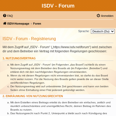
ISDV - Forum
FAQ
Anmelden
ISDV-Homepage
Foren
Sprache:
ISDV - Forum - Registrierung
Mit dem Zugriff auf „ISDV - Forum“ („https://www.isdv.net/forum“) wird zwischen
dir und dem Betreiber ein Vertrag mit folgenden Regelungen geschlossen:
1. NUTZUNGSVERTRAG
Mit dem Zugriff auf „ISDV - Forum“ (im Folgenden „das Board“) schließt du einen
Nutzungsvertrag mit dem Betreiber des Boards ab (im Folgenden „Betreiber“) und
erklärst dich mit den nachfolgenden Regelungen einverstanden.
Wenn du mit diesen Regelungen nicht einverstanden bist, so darfst du das Board
nicht weiter nutzen. Für die Nutzung des Boards gelten jeweils die an dieser Stelle
veröffentlichten Regelungen.
Der Nutzungsvertrag wird auf unbestimmte Zeit geschlossen und kann von beiden
Seiten ohne Einhaltung einer Frist jederzeit gekündigt werden.
2. EINRÄUMUNG VON NUTZUNGSRECHTEN
Mit dem Erstellen eines Beitrags erteilst du dem Betreiber ein einfaches, zeitlich und
räumlich unbeschränktes und unentgeltliches Recht, deinen Beitrag im Rahmen des
Boards zu nutzen.
Das Nutzungsrecht nach Punkt 2, Unterpunkt a bleibt auch nach Kündigung des