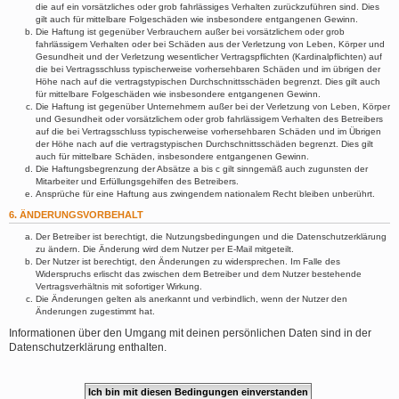
die auf ein vorsätzliches oder grob fahrlässiges Verhalten zurückzuführen sind. Dies
gilt auch für mittelbare Folgeschäden wie insbesondere entgangenen Gewinn.
Die Haftung ist gegenüber Verbrauchern außer bei vorsätzlichem oder grob
fahrlässigem Verhalten oder bei Schäden aus der Verletzung von Leben, Körper und
Gesundheit und der Verletzung wesentlicher Vertragspflichten (Kardinalpflichten) auf
die bei Vertragsschluss typischerweise vorhersehbaren Schäden und im übrigen der
Höhe nach auf die vertragstypischen Durchschnittsschäden begrenzt. Dies gilt auch
für mittelbare Folgeschäden wie insbesondere entgangenen Gewinn.
Die Haftung ist gegenüber Unternehmern außer bei der Verletzung von Leben, Körper
und Gesundheit oder vorsätzlichem oder grob fahrlässigem Verhalten des Betreibers
auf die bei Vertragsschluss typischerweise vorhersehbaren Schäden und im Übrigen
der Höhe nach auf die vertragstypischen Durchschnittsschäden begrenzt. Dies gilt
auch für mittelbare Schäden, insbesondere entgangenen Gewinn.
Die Haftungsbegrenzung der Absätze a bis c gilt sinngemäß auch zugunsten der
Mitarbeiter und Erfüllungsgehilfen des Betreibers.
Ansprüche für eine Haftung aus zwingendem nationalem Recht bleiben unberührt.
6. ÄNDERUNGSVORBEHALT
Der Betreiber ist berechtigt, die Nutzungsbedingungen und die Datenschutzerklärung
zu ändern. Die Änderung wird dem Nutzer per E-Mail mitgeteilt.
Der Nutzer ist berechtigt, den Änderungen zu widersprechen. Im Falle des
Widerspruchs erlischt das zwischen dem Betreiber und dem Nutzer bestehende
Vertragsverhältnis mit sofortiger Wirkung.
Die Änderungen gelten als anerkannt und verbindlich, wenn der Nutzer den
Änderungen zugestimmt hat.
Informationen über den Umgang mit deinen persönlichen Daten sind in der
Datenschutzerklärung enthalten.