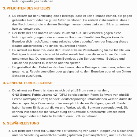
Nutzungsvertrages bestehen.
3. PFLICHTEN DES NUTZERS
Du erklärst mit der Erstellung eines Beitrags, dass er keine Inhalte enthält, die gegen
geltendes Recht oder die guten Sitten verstoßen. Du erklärst insbesondere, dass du
das Recht besitzt, die in deinen Beiträgen verwendeten Links und Bilder zu setzen
bzw. zu verwenden.
Der Betreiber des Boards übt das Hausrecht aus. Bei Verstößen gegen diese
Nutzungsbedingungen oder anderer im Board veröffentlichten Regeln kann der
Betreiber dich nach Abmahnung zeitweise oder dauerhaft von der Nutzung dieses
Boards ausschließen und dir ein Hausverbot erteilen.
Du nimmst zur Kenntnis, dass der Betreiber keine Verantwortung für die Inhalte von
Beiträgen übernimmt, die er nicht selbst erstellt hat oder die er nicht zur Kenntnis
genommen hat. Du gestattest dem Betreiber, dein Benutzerkonto, Beiträge und
Funktionen jederzeit zu löschen oder zu sperren.
Du gestattest dem Betreiber darüber hinaus, deine Beiträge abzuändern, sofern sie
gegen o. g. Regeln verstoßen oder geeignet sind, dem Betreiber oder einem Dritten
Schaden zuzufügen.
4. GENERAL PUBLIC LICENSE
Du nimmst zur Kenntnis, dass es sich bei phpBB um eine unter der „
GNU General Public License v2
“ (GPL) bereitgestellten Foren-Software von phpBB
Limited (www.phpbb.com) handelt; deutschsprachige Informationen werden durch die
deutschsprachige Community unter www.phpbb.de zur Verfügung gestellt. Beide
haben keinen Einfluss auf die Art und Weise, wie die Software verwendet wird. Sie
können insbesondere die Verwendung der Software für bestimmte Zwecke nicht
untersagen oder auf Inhalte fremder Foren Einfluss nehmen.
5. GEWÄHRLEISTUNG
Der Betreiber haftet mit Ausnahme der Verletzung von Leben, Körper und Gesundheit
und der Verletzung wesentlicher Vertragspflichten (Kardinalpflichten) nur für Schäden,