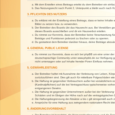
Mit dem Erstellen eines Beitrags erteilst du dem Betreiber ein ein
Das Nutzungsrecht nach Punkt 2, Unterpunkt a bleibt auch nach 
3. PFLICHTEN DES NUTZERS
Du erklärst mit der Erstellung eines Beitrags, dass er keine Inhalt
Bilder zu setzen bzw. zu verwenden.
Der Betreiber des Boards übt das Hausrecht aus. Bei Verstößen g
dieses Boards ausschließen und dir ein Hausverbot erteilen.
Du nimmst zur Kenntnis, dass der Betreiber keine Verantwortung für 
Beiträge und Funktionen jederzeit zu löschen oder zu sperren.
Du gestattest dem Betreiber darüber hinaus, deine Beiträge abzuä
4. GENERAL PUBLIC LICENSE
Du nimmst zur Kenntnis, dass es sich bei phpBB um eine unter der 
deutschsprachige Community unter www.phpbb.de zur Verfügung gest
nicht untersagen oder auf Inhalte fremder Foren Einfluss nehmen.
5. GEWÄHRLEISTUNG
Der Betreiber haftet mit Ausnahme der Verletzung von Leben, Körper
zurückzuführen sind. Dies gilt auch für mittelbare Folgeschäden 
Die Haftung ist gegenüber Verbrauchern außer bei vorsätzlichem o
(Kardinalpflichten) auf die bei Vertragsschluss typischerweise vo
entgangenen Gewinn.
Die Haftung ist gegenüber Unternehmern außer bei der Verletzung 
Schäden und im Übrigen der Höhe nach auf die vertragstypischen 
Die Haftungsbegrenzung der Absätze a bis c gilt sinngemäß auch zu
Ansprüche für eine Haftung aus zwingendem nationalem Recht blei
6. ÄNDERUNGSVORBEHALT
Der Betreiber ist berechtigt, die Nutzungsbedingungen und die Dat