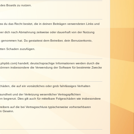
n des Boards zu nutzen.
dass du das Recht besitzt, die in deinen Beiträgen verwendeten Links und
iber dich nach Abmahnung zeitweise oder dauerhaft von der Nutzung
tnis genommen hat. Du gestattest dem Betreiber, dein Benutzerkonto,
ritten Schaden zuzufügen.
w.phpbb.com) handelt; deutschsprachige Informationen werden durch die
e können insbesondere die Verwendung der Software für bestimmte Zwecke
häden, die auf ein vorsätzliches oder grob fahrlässiges Verhalten
undheit und der Verletzung wesentlicher Vertragspflichten
n begrenzt. Dies gilt auch für mittelbare Folgeschäden wie insbesondere
eibers auf die bei Vertragsschluss typischerweise vorhersehbaren
en Gewinn.