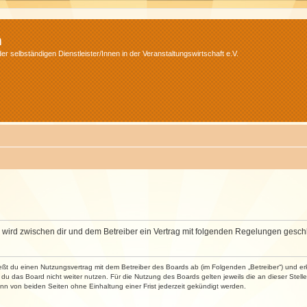
m
r selbständigen Dienstleister/Innen in der Veranstaltungswirtschaft e.V.
m“) wird zwischen dir und dem Betreiber ein Vertrag mit folgenden Regelungen gesch
ließt du einen Nutzungsvertrag mit dem Betreiber des Boards ab (im Folgenden „Betreiber“) und 
du das Board nicht weiter nutzen. Für die Nutzung des Boards gelten jeweils die an dieser Stell
n von beiden Seiten ohne Einhaltung einer Frist jederzeit gekündigt werden.