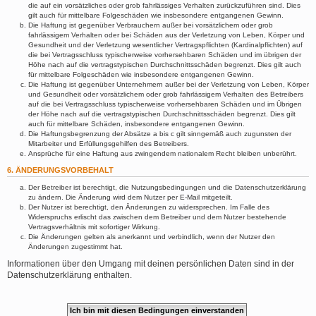
die auf ein vorsätzliches oder grob fahrlässiges Verhalten zurückzuführen sind. Dies
gilt auch für mittelbare Folgeschäden wie insbesondere entgangenen Gewinn.
Die Haftung ist gegenüber Verbrauchern außer bei vorsätzlichem oder grob
fahrlässigem Verhalten oder bei Schäden aus der Verletzung von Leben, Körper und
Gesundheit und der Verletzung wesentlicher Vertragspflichten (Kardinalpflichten) auf
die bei Vertragsschluss typischerweise vorhersehbaren Schäden und im übrigen der
Höhe nach auf die vertragstypischen Durchschnittsschäden begrenzt. Dies gilt auch
für mittelbare Folgeschäden wie insbesondere entgangenen Gewinn.
Die Haftung ist gegenüber Unternehmern außer bei der Verletzung von Leben, Körper
und Gesundheit oder vorsätzlichem oder grob fahrlässigem Verhalten des Betreibers
auf die bei Vertragsschluss typischerweise vorhersehbaren Schäden und im Übrigen
der Höhe nach auf die vertragstypischen Durchschnittsschäden begrenzt. Dies gilt
auch für mittelbare Schäden, insbesondere entgangenen Gewinn.
Die Haftungsbegrenzung der Absätze a bis c gilt sinngemäß auch zugunsten der
Mitarbeiter und Erfüllungsgehilfen des Betreibers.
Ansprüche für eine Haftung aus zwingendem nationalem Recht bleiben unberührt.
6. ÄNDERUNGSVORBEHALT
Der Betreiber ist berechtigt, die Nutzungsbedingungen und die Datenschutzerklärung
zu ändern. Die Änderung wird dem Nutzer per E-Mail mitgeteilt.
Der Nutzer ist berechtigt, den Änderungen zu widersprechen. Im Falle des
Widerspruchs erlischt das zwischen dem Betreiber und dem Nutzer bestehende
Vertragsverhältnis mit sofortiger Wirkung.
Die Änderungen gelten als anerkannt und verbindlich, wenn der Nutzer den
Änderungen zugestimmt hat.
Informationen über den Umgang mit deinen persönlichen Daten sind in der
Datenschutzerklärung enthalten.