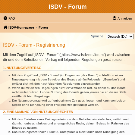
ISDV - Forum
FAQ
Anmelden
ISDV-Homepage
Foren
Sprache:
ISDV - Forum - Registrierung
Mit dem Zugriff auf „ISDV - Forum“ („https://www.isdv.net/forum“) wird zwischen
dir und dem Betreiber ein Vertrag mit folgenden Regelungen geschlossen:
1. NUTZUNGSVERTRAG
Mit dem Zugriff auf „ISDV - Forum“ (im Folgenden „das Board“) schließt du einen
Nutzungsvertrag mit dem Betreiber des Boards ab (im Folgenden „Betreiber“) und
erklärst dich mit den nachfolgenden Regelungen einverstanden.
Wenn du mit diesen Regelungen nicht einverstanden bist, so darfst du das Board
nicht weiter nutzen. Für die Nutzung des Boards gelten jeweils die an dieser Stelle
veröffentlichten Regelungen.
Der Nutzungsvertrag wird auf unbestimmte Zeit geschlossen und kann von beiden
Seiten ohne Einhaltung einer Frist jederzeit gekündigt werden.
2. EINRÄUMUNG VON NUTZUNGSRECHTEN
Mit dem Erstellen eines Beitrags erteilst du dem Betreiber ein einfaches, zeitlich und
räumlich unbeschränktes und unentgeltliches Recht, deinen Beitrag im Rahmen des
Boards zu nutzen.
Das Nutzungsrecht nach Punkt 2, Unterpunkt a bleibt auch nach Kündigung des