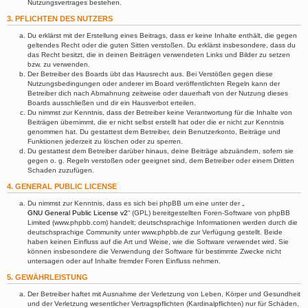
Nutzungsvertrages bestehen.
3. PFLICHTEN DES NUTZERS
Du erklärst mit der Erstellung eines Beitrags, dass er keine Inhalte enthält, die gegen
geltendes Recht oder die guten Sitten verstoßen. Du erklärst insbesondere, dass du
das Recht besitzt, die in deinen Beiträgen verwendeten Links und Bilder zu setzen
bzw. zu verwenden.
Der Betreiber des Boards übt das Hausrecht aus. Bei Verstößen gegen diese
Nutzungsbedingungen oder anderer im Board veröffentlichten Regeln kann der
Betreiber dich nach Abmahnung zeitweise oder dauerhaft von der Nutzung dieses
Boards ausschließen und dir ein Hausverbot erteilen.
Du nimmst zur Kenntnis, dass der Betreiber keine Verantwortung für die Inhalte von
Beiträgen übernimmt, die er nicht selbst erstellt hat oder die er nicht zur Kenntnis
genommen hat. Du gestattest dem Betreiber, dein Benutzerkonto, Beiträge und
Funktionen jederzeit zu löschen oder zu sperren.
Du gestattest dem Betreiber darüber hinaus, deine Beiträge abzuändern, sofern sie
gegen o. g. Regeln verstoßen oder geeignet sind, dem Betreiber oder einem Dritten
Schaden zuzufügen.
4. GENERAL PUBLIC LICENSE
Du nimmst zur Kenntnis, dass es sich bei phpBB um eine unter der „
GNU General Public License v2
“ (GPL) bereitgestellten Foren-Software von phpBB
Limited (www.phpbb.com) handelt; deutschsprachige Informationen werden durch die
deutschsprachige Community unter www.phpbb.de zur Verfügung gestellt. Beide
haben keinen Einfluss auf die Art und Weise, wie die Software verwendet wird. Sie
können insbesondere die Verwendung der Software für bestimmte Zwecke nicht
untersagen oder auf Inhalte fremder Foren Einfluss nehmen.
5. GEWÄHRLEISTUNG
Der Betreiber haftet mit Ausnahme der Verletzung von Leben, Körper und Gesundheit
und der Verletzung wesentlicher Vertragspflichten (Kardinalpflichten) nur für Schäden,