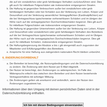
die auf ein vorsätzliches oder grob fahrlässiges Verhalten zurückzuführen sind. Dies
gilt auch für mittelbare Folgeschäden wie insbesondere entgangenen Gewinn.
Die Haftung ist gegenüber Verbrauchern außer bei vorsätzlichem oder grob
fahrlässigem Verhalten oder bei Schäden aus der Verletzung von Leben, Körper und
Gesundheit und der Verletzung wesentlicher Vertragspflichten (Kardinalpflichten) auf
die bei Vertragsschluss typischerweise vorhersehbaren Schäden und im übrigen der
Höhe nach auf die vertragstypischen Durchschnittsschäden begrenzt. Dies gilt auch
für mittelbare Folgeschäden wie insbesondere entgangenen Gewinn.
Die Haftung ist gegenüber Unternehmern außer bei der Verletzung von Leben, Körper
und Gesundheit oder vorsätzlichem oder grob fahrlässigem Verhalten des Betreibers
auf die bei Vertragsschluss typischerweise vorhersehbaren Schäden und im Übrigen
der Höhe nach auf die vertragstypischen Durchschnittsschäden begrenzt. Dies gilt
auch für mittelbare Schäden, insbesondere entgangenen Gewinn.
Die Haftungsbegrenzung der Absätze a bis c gilt sinngemäß auch zugunsten der
Mitarbeiter und Erfüllungsgehilfen des Betreibers.
Ansprüche für eine Haftung aus zwingendem nationalem Recht bleiben unberührt.
6. ÄNDERUNGSVORBEHALT
Der Betreiber ist berechtigt, die Nutzungsbedingungen und die Datenschutzerklärung
zu ändern. Die Änderung wird dem Nutzer per E-Mail mitgeteilt.
Der Nutzer ist berechtigt, den Änderungen zu widersprechen. Im Falle des
Widerspruchs erlischt das zwischen dem Betreiber und dem Nutzer bestehende
Vertragsverhältnis mit sofortiger Wirkung.
Die Änderungen gelten als anerkannt und verbindlich, wenn der Nutzer den
Änderungen zugestimmt hat.
Informationen über den Umgang mit deinen persönlichen Daten sind in der
Datenschutzerklärung enthalten.