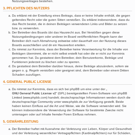
Nutzungsvertrages bestehen.
3. PFLICHTEN DES NUTZERS
Du erklärst mit der Erstellung eines Beitrags, dass er keine Inhalte enthält, die gegen
geltendes Recht oder die guten Sitten verstoßen. Du erklärst insbesondere, dass du
das Recht besitzt, die in deinen Beiträgen verwendeten Links und Bilder zu setzen
bzw. zu verwenden.
Der Betreiber des Boards übt das Hausrecht aus. Bei Verstößen gegen diese
Nutzungsbedingungen oder anderer im Board veröffentlichten Regeln kann der
Betreiber dich nach Abmahnung zeitweise oder dauerhaft von der Nutzung dieses
Boards ausschließen und dir ein Hausverbot erteilen.
Du nimmst zur Kenntnis, dass der Betreiber keine Verantwortung für die Inhalte von
Beiträgen übernimmt, die er nicht selbst erstellt hat oder die er nicht zur Kenntnis
genommen hat. Du gestattest dem Betreiber, dein Benutzerkonto, Beiträge und
Funktionen jederzeit zu löschen oder zu sperren.
Du gestattest dem Betreiber darüber hinaus, deine Beiträge abzuändern, sofern sie
gegen o. g. Regeln verstoßen oder geeignet sind, dem Betreiber oder einem Dritten
Schaden zuzufügen.
4. GENERAL PUBLIC LICENSE
Du nimmst zur Kenntnis, dass es sich bei phpBB um eine unter der „
GNU General Public License v2
“ (GPL) bereitgestellten Foren-Software von phpBB
Limited (www.phpbb.com) handelt; deutschsprachige Informationen werden durch die
deutschsprachige Community unter www.phpbb.de zur Verfügung gestellt. Beide
haben keinen Einfluss auf die Art und Weise, wie die Software verwendet wird. Sie
können insbesondere die Verwendung der Software für bestimmte Zwecke nicht
untersagen oder auf Inhalte fremder Foren Einfluss nehmen.
5. GEWÄHRLEISTUNG
Der Betreiber haftet mit Ausnahme der Verletzung von Leben, Körper und Gesundheit
und der Verletzung wesentlicher Vertragspflichten (Kardinalpflichten) nur für Schäden,