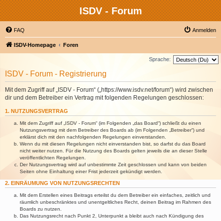
ISDV - Forum
FAQ
Anmelden
ISDV-Homepage
Foren
Sprache:
ISDV - Forum - Registrierung
Mit dem Zugriff auf „ISDV - Forum“ („https://www.isdv.net/forum“) wird zwischen
dir und dem Betreiber ein Vertrag mit folgenden Regelungen geschlossen:
1. NUTZUNGSVERTRAG
Mit dem Zugriff auf „ISDV - Forum“ (im Folgenden „das Board“) schließt du einen
Nutzungsvertrag mit dem Betreiber des Boards ab (im Folgenden „Betreiber“) und
erklärst dich mit den nachfolgenden Regelungen einverstanden.
Wenn du mit diesen Regelungen nicht einverstanden bist, so darfst du das Board
nicht weiter nutzen. Für die Nutzung des Boards gelten jeweils die an dieser Stelle
veröffentlichten Regelungen.
Der Nutzungsvertrag wird auf unbestimmte Zeit geschlossen und kann von beiden
Seiten ohne Einhaltung einer Frist jederzeit gekündigt werden.
2. EINRÄUMUNG VON NUTZUNGSRECHTEN
Mit dem Erstellen eines Beitrags erteilst du dem Betreiber ein einfaches, zeitlich und
räumlich unbeschränktes und unentgeltliches Recht, deinen Beitrag im Rahmen des
Boards zu nutzen.
Das Nutzungsrecht nach Punkt 2, Unterpunkt a bleibt auch nach Kündigung des