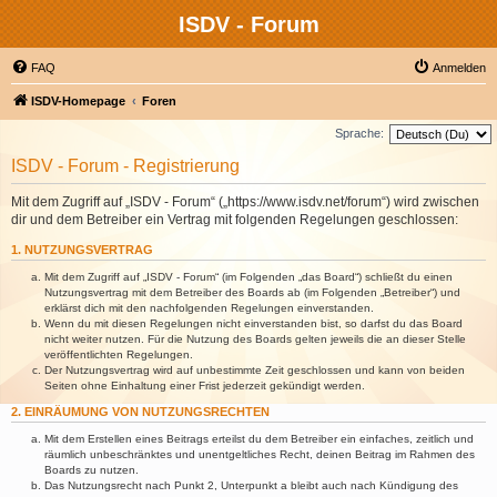
ISDV - Forum
FAQ
Anmelden
ISDV-Homepage
Foren
Sprache:
ISDV - Forum - Registrierung
Mit dem Zugriff auf „ISDV - Forum“ („https://www.isdv.net/forum“) wird zwischen
dir und dem Betreiber ein Vertrag mit folgenden Regelungen geschlossen:
1. NUTZUNGSVERTRAG
Mit dem Zugriff auf „ISDV - Forum“ (im Folgenden „das Board“) schließt du einen
Nutzungsvertrag mit dem Betreiber des Boards ab (im Folgenden „Betreiber“) und
erklärst dich mit den nachfolgenden Regelungen einverstanden.
Wenn du mit diesen Regelungen nicht einverstanden bist, so darfst du das Board
nicht weiter nutzen. Für die Nutzung des Boards gelten jeweils die an dieser Stelle
veröffentlichten Regelungen.
Der Nutzungsvertrag wird auf unbestimmte Zeit geschlossen und kann von beiden
Seiten ohne Einhaltung einer Frist jederzeit gekündigt werden.
2. EINRÄUMUNG VON NUTZUNGSRECHTEN
Mit dem Erstellen eines Beitrags erteilst du dem Betreiber ein einfaches, zeitlich und
räumlich unbeschränktes und unentgeltliches Recht, deinen Beitrag im Rahmen des
Boards zu nutzen.
Das Nutzungsrecht nach Punkt 2, Unterpunkt a bleibt auch nach Kündigung des