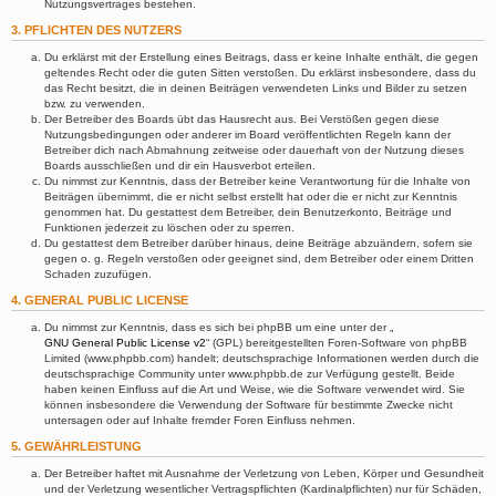
Nutzungsvertrages bestehen.
3. PFLICHTEN DES NUTZERS
Du erklärst mit der Erstellung eines Beitrags, dass er keine Inhalte enthält, die gegen
geltendes Recht oder die guten Sitten verstoßen. Du erklärst insbesondere, dass du
das Recht besitzt, die in deinen Beiträgen verwendeten Links und Bilder zu setzen
bzw. zu verwenden.
Der Betreiber des Boards übt das Hausrecht aus. Bei Verstößen gegen diese
Nutzungsbedingungen oder anderer im Board veröffentlichten Regeln kann der
Betreiber dich nach Abmahnung zeitweise oder dauerhaft von der Nutzung dieses
Boards ausschließen und dir ein Hausverbot erteilen.
Du nimmst zur Kenntnis, dass der Betreiber keine Verantwortung für die Inhalte von
Beiträgen übernimmt, die er nicht selbst erstellt hat oder die er nicht zur Kenntnis
genommen hat. Du gestattest dem Betreiber, dein Benutzerkonto, Beiträge und
Funktionen jederzeit zu löschen oder zu sperren.
Du gestattest dem Betreiber darüber hinaus, deine Beiträge abzuändern, sofern sie
gegen o. g. Regeln verstoßen oder geeignet sind, dem Betreiber oder einem Dritten
Schaden zuzufügen.
4. GENERAL PUBLIC LICENSE
Du nimmst zur Kenntnis, dass es sich bei phpBB um eine unter der „
GNU General Public License v2
“ (GPL) bereitgestellten Foren-Software von phpBB
Limited (www.phpbb.com) handelt; deutschsprachige Informationen werden durch die
deutschsprachige Community unter www.phpbb.de zur Verfügung gestellt. Beide
haben keinen Einfluss auf die Art und Weise, wie die Software verwendet wird. Sie
können insbesondere die Verwendung der Software für bestimmte Zwecke nicht
untersagen oder auf Inhalte fremder Foren Einfluss nehmen.
5. GEWÄHRLEISTUNG
Der Betreiber haftet mit Ausnahme der Verletzung von Leben, Körper und Gesundheit
und der Verletzung wesentlicher Vertragspflichten (Kardinalpflichten) nur für Schäden,