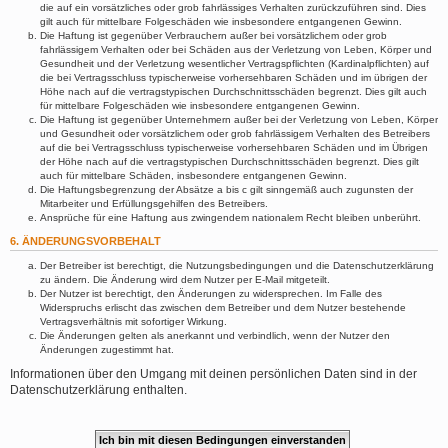
die auf ein vorsätzliches oder grob fahrlässiges Verhalten zurückzuführen sind. Dies
gilt auch für mittelbare Folgeschäden wie insbesondere entgangenen Gewinn.
Die Haftung ist gegenüber Verbrauchern außer bei vorsätzlichem oder grob
fahrlässigem Verhalten oder bei Schäden aus der Verletzung von Leben, Körper und
Gesundheit und der Verletzung wesentlicher Vertragspflichten (Kardinalpflichten) auf
die bei Vertragsschluss typischerweise vorhersehbaren Schäden und im übrigen der
Höhe nach auf die vertragstypischen Durchschnittsschäden begrenzt. Dies gilt auch
für mittelbare Folgeschäden wie insbesondere entgangenen Gewinn.
Die Haftung ist gegenüber Unternehmern außer bei der Verletzung von Leben, Körper
und Gesundheit oder vorsätzlichem oder grob fahrlässigem Verhalten des Betreibers
auf die bei Vertragsschluss typischerweise vorhersehbaren Schäden und im Übrigen
der Höhe nach auf die vertragstypischen Durchschnittsschäden begrenzt. Dies gilt
auch für mittelbare Schäden, insbesondere entgangenen Gewinn.
Die Haftungsbegrenzung der Absätze a bis c gilt sinngemäß auch zugunsten der
Mitarbeiter und Erfüllungsgehilfen des Betreibers.
Ansprüche für eine Haftung aus zwingendem nationalem Recht bleiben unberührt.
6. ÄNDERUNGSVORBEHALT
Der Betreiber ist berechtigt, die Nutzungsbedingungen und die Datenschutzerklärung
zu ändern. Die Änderung wird dem Nutzer per E-Mail mitgeteilt.
Der Nutzer ist berechtigt, den Änderungen zu widersprechen. Im Falle des
Widerspruchs erlischt das zwischen dem Betreiber und dem Nutzer bestehende
Vertragsverhältnis mit sofortiger Wirkung.
Die Änderungen gelten als anerkannt und verbindlich, wenn der Nutzer den
Änderungen zugestimmt hat.
Informationen über den Umgang mit deinen persönlichen Daten sind in der
Datenschutzerklärung enthalten.