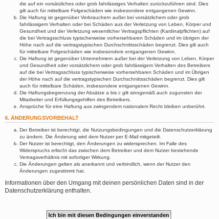
die auf ein vorsätzliches oder grob fahrlässiges Verhalten zurückzuführen sind. Dies
gilt auch für mittelbare Folgeschäden wie insbesondere entgangenen Gewinn.
Die Haftung ist gegenüber Verbrauchern außer bei vorsätzlichem oder grob
fahrlässigem Verhalten oder bei Schäden aus der Verletzung von Leben, Körper und
Gesundheit und der Verletzung wesentlicher Vertragspflichten (Kardinalpflichten) auf
die bei Vertragsschluss typischerweise vorhersehbaren Schäden und im übrigen der
Höhe nach auf die vertragstypischen Durchschnittsschäden begrenzt. Dies gilt auch
für mittelbare Folgeschäden wie insbesondere entgangenen Gewinn.
Die Haftung ist gegenüber Unternehmern außer bei der Verletzung von Leben, Körper
und Gesundheit oder vorsätzlichem oder grob fahrlässigem Verhalten des Betreibers
auf die bei Vertragsschluss typischerweise vorhersehbaren Schäden und im Übrigen
der Höhe nach auf die vertragstypischen Durchschnittsschäden begrenzt. Dies gilt
auch für mittelbare Schäden, insbesondere entgangenen Gewinn.
Die Haftungsbegrenzung der Absätze a bis c gilt sinngemäß auch zugunsten der
Mitarbeiter und Erfüllungsgehilfen des Betreibers.
Ansprüche für eine Haftung aus zwingendem nationalem Recht bleiben unberührt.
6. ÄNDERUNGSVORBEHALT
Der Betreiber ist berechtigt, die Nutzungsbedingungen und die Datenschutzerklärung
zu ändern. Die Änderung wird dem Nutzer per E-Mail mitgeteilt.
Der Nutzer ist berechtigt, den Änderungen zu widersprechen. Im Falle des
Widerspruchs erlischt das zwischen dem Betreiber und dem Nutzer bestehende
Vertragsverhältnis mit sofortiger Wirkung.
Die Änderungen gelten als anerkannt und verbindlich, wenn der Nutzer den
Änderungen zugestimmt hat.
Informationen über den Umgang mit deinen persönlichen Daten sind in der
Datenschutzerklärung enthalten.