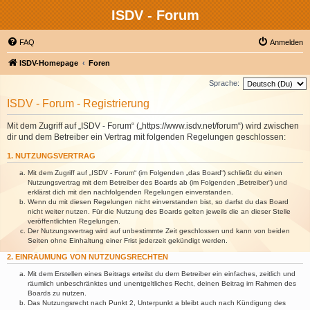
ISDV - Forum
FAQ
Anmelden
ISDV-Homepage
Foren
Sprache:
ISDV - Forum - Registrierung
Mit dem Zugriff auf „ISDV - Forum“ („https://www.isdv.net/forum“) wird zwischen
dir und dem Betreiber ein Vertrag mit folgenden Regelungen geschlossen:
1. NUTZUNGSVERTRAG
Mit dem Zugriff auf „ISDV - Forum“ (im Folgenden „das Board“) schließt du einen
Nutzungsvertrag mit dem Betreiber des Boards ab (im Folgenden „Betreiber“) und
erklärst dich mit den nachfolgenden Regelungen einverstanden.
Wenn du mit diesen Regelungen nicht einverstanden bist, so darfst du das Board
nicht weiter nutzen. Für die Nutzung des Boards gelten jeweils die an dieser Stelle
veröffentlichten Regelungen.
Der Nutzungsvertrag wird auf unbestimmte Zeit geschlossen und kann von beiden
Seiten ohne Einhaltung einer Frist jederzeit gekündigt werden.
2. EINRÄUMUNG VON NUTZUNGSRECHTEN
Mit dem Erstellen eines Beitrags erteilst du dem Betreiber ein einfaches, zeitlich und
räumlich unbeschränktes und unentgeltliches Recht, deinen Beitrag im Rahmen des
Boards zu nutzen.
Das Nutzungsrecht nach Punkt 2, Unterpunkt a bleibt auch nach Kündigung des