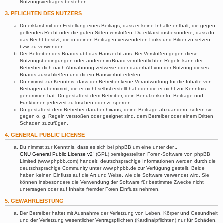
Nutzungsvertrages bestehen.
3. PFLICHTEN DES NUTZERS
Du erklärst mit der Erstellung eines Beitrags, dass er keine Inhalte enthält, die gegen
geltendes Recht oder die guten Sitten verstoßen. Du erklärst insbesondere, dass du
das Recht besitzt, die in deinen Beiträgen verwendeten Links und Bilder zu setzen
bzw. zu verwenden.
Der Betreiber des Boards übt das Hausrecht aus. Bei Verstößen gegen diese
Nutzungsbedingungen oder anderer im Board veröffentlichten Regeln kann der
Betreiber dich nach Abmahnung zeitweise oder dauerhaft von der Nutzung dieses
Boards ausschließen und dir ein Hausverbot erteilen.
Du nimmst zur Kenntnis, dass der Betreiber keine Verantwortung für die Inhalte von
Beiträgen übernimmt, die er nicht selbst erstellt hat oder die er nicht zur Kenntnis
genommen hat. Du gestattest dem Betreiber, dein Benutzerkonto, Beiträge und
Funktionen jederzeit zu löschen oder zu sperren.
Du gestattest dem Betreiber darüber hinaus, deine Beiträge abzuändern, sofern sie
gegen o. g. Regeln verstoßen oder geeignet sind, dem Betreiber oder einem Dritten
Schaden zuzufügen.
4. GENERAL PUBLIC LICENSE
Du nimmst zur Kenntnis, dass es sich bei phpBB um eine unter der „
GNU General Public License v2
“ (GPL) bereitgestellten Foren-Software von phpBB
Limited (www.phpbb.com) handelt; deutschsprachige Informationen werden durch die
deutschsprachige Community unter www.phpbb.de zur Verfügung gestellt. Beide
haben keinen Einfluss auf die Art und Weise, wie die Software verwendet wird. Sie
können insbesondere die Verwendung der Software für bestimmte Zwecke nicht
untersagen oder auf Inhalte fremder Foren Einfluss nehmen.
5. GEWÄHRLEISTUNG
Der Betreiber haftet mit Ausnahme der Verletzung von Leben, Körper und Gesundheit
und der Verletzung wesentlicher Vertragspflichten (Kardinalpflichten) nur für Schäden,