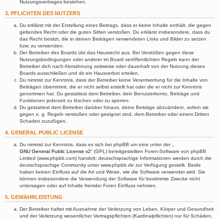
Nutzungsvertrages bestehen.
3. PFLICHTEN DES NUTZERS
Du erklärst mit der Erstellung eines Beitrags, dass er keine Inhalte enthält, die gegen
geltendes Recht oder die guten Sitten verstoßen. Du erklärst insbesondere, dass du
das Recht besitzt, die in deinen Beiträgen verwendeten Links und Bilder zu setzen
bzw. zu verwenden.
Der Betreiber des Boards übt das Hausrecht aus. Bei Verstößen gegen diese
Nutzungsbedingungen oder anderer im Board veröffentlichten Regeln kann der
Betreiber dich nach Abmahnung zeitweise oder dauerhaft von der Nutzung dieses
Boards ausschließen und dir ein Hausverbot erteilen.
Du nimmst zur Kenntnis, dass der Betreiber keine Verantwortung für die Inhalte von
Beiträgen übernimmt, die er nicht selbst erstellt hat oder die er nicht zur Kenntnis
genommen hat. Du gestattest dem Betreiber, dein Benutzerkonto, Beiträge und
Funktionen jederzeit zu löschen oder zu sperren.
Du gestattest dem Betreiber darüber hinaus, deine Beiträge abzuändern, sofern sie
gegen o. g. Regeln verstoßen oder geeignet sind, dem Betreiber oder einem Dritten
Schaden zuzufügen.
4. GENERAL PUBLIC LICENSE
Du nimmst zur Kenntnis, dass es sich bei phpBB um eine unter der „
GNU General Public License v2
“ (GPL) bereitgestellten Foren-Software von phpBB
Limited (www.phpbb.com) handelt; deutschsprachige Informationen werden durch die
deutschsprachige Community unter www.phpbb.de zur Verfügung gestellt. Beide
haben keinen Einfluss auf die Art und Weise, wie die Software verwendet wird. Sie
können insbesondere die Verwendung der Software für bestimmte Zwecke nicht
untersagen oder auf Inhalte fremder Foren Einfluss nehmen.
5. GEWÄHRLEISTUNG
Der Betreiber haftet mit Ausnahme der Verletzung von Leben, Körper und Gesundheit
und der Verletzung wesentlicher Vertragspflichten (Kardinalpflichten) nur für Schäden,