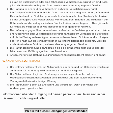
die auf ein vorsätzliches oder grob fahrlässiges Verhalten zurückzuführen sind. Dies
gilt auch für mittelbare Folgeschäden wie insbesondere entgangenen Gewinn.
Die Haftung ist gegenüber Verbrauchern außer bei vorsätzlichem oder grob
fahrlässigem Verhalten oder bei Schäden aus der Verletzung von Leben, Körper und
Gesundheit und der Verletzung wesentlicher Vertragspflichten (Kardinalpflichten) auf
die bei Vertragsschluss typischerweise vorhersehbaren Schäden und im übrigen der
Höhe nach auf die vertragstypischen Durchschnittsschäden begrenzt. Dies gilt auch
für mittelbare Folgeschäden wie insbesondere entgangenen Gewinn.
Die Haftung ist gegenüber Unternehmern außer bei der Verletzung von Leben, Körper
und Gesundheit oder vorsätzlichem oder grob fahrlässigem Verhalten des Betreibers
auf die bei Vertragsschluss typischerweise vorhersehbaren Schäden und im Übrigen
der Höhe nach auf die vertragstypischen Durchschnittsschäden begrenzt. Dies gilt
auch für mittelbare Schäden, insbesondere entgangenen Gewinn.
Die Haftungsbegrenzung der Absätze a bis c gilt sinngemäß auch zugunsten der
Mitarbeiter und Erfüllungsgehilfen des Betreibers.
Ansprüche für eine Haftung aus zwingendem nationalem Recht bleiben unberührt.
6. ÄNDERUNGSVORBEHALT
Der Betreiber ist berechtigt, die Nutzungsbedingungen und die Datenschutzerklärung
zu ändern. Die Änderung wird dem Nutzer per E-Mail mitgeteilt.
Der Nutzer ist berechtigt, den Änderungen zu widersprechen. Im Falle des
Widerspruchs erlischt das zwischen dem Betreiber und dem Nutzer bestehende
Vertragsverhältnis mit sofortiger Wirkung.
Die Änderungen gelten als anerkannt und verbindlich, wenn der Nutzer den
Änderungen zugestimmt hat.
Informationen über den Umgang mit deinen persönlichen Daten sind in der
Datenschutzerklärung enthalten.