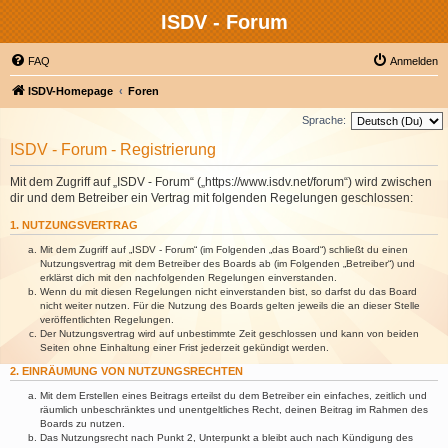
ISDV - Forum
FAQ
Anmelden
ISDV-Homepage
Foren
Sprache:
ISDV - Forum - Registrierung
Mit dem Zugriff auf „ISDV - Forum“ („https://www.isdv.net/forum“) wird zwischen
dir und dem Betreiber ein Vertrag mit folgenden Regelungen geschlossen:
1. NUTZUNGSVERTRAG
Mit dem Zugriff auf „ISDV - Forum“ (im Folgenden „das Board“) schließt du einen
Nutzungsvertrag mit dem Betreiber des Boards ab (im Folgenden „Betreiber“) und
erklärst dich mit den nachfolgenden Regelungen einverstanden.
Wenn du mit diesen Regelungen nicht einverstanden bist, so darfst du das Board
nicht weiter nutzen. Für die Nutzung des Boards gelten jeweils die an dieser Stelle
veröffentlichten Regelungen.
Der Nutzungsvertrag wird auf unbestimmte Zeit geschlossen und kann von beiden
Seiten ohne Einhaltung einer Frist jederzeit gekündigt werden.
2. EINRÄUMUNG VON NUTZUNGSRECHTEN
Mit dem Erstellen eines Beitrags erteilst du dem Betreiber ein einfaches, zeitlich und
räumlich unbeschränktes und unentgeltliches Recht, deinen Beitrag im Rahmen des
Boards zu nutzen.
Das Nutzungsrecht nach Punkt 2, Unterpunkt a bleibt auch nach Kündigung des