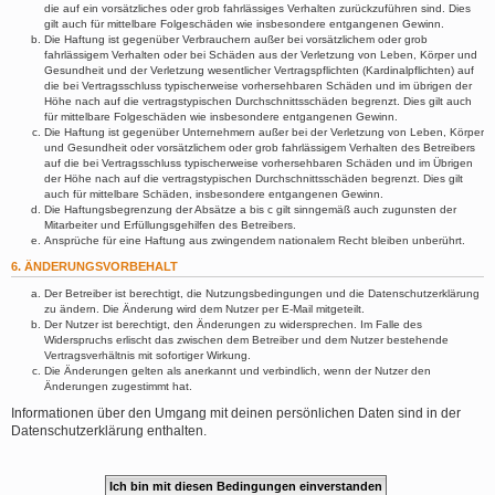
die auf ein vorsätzliches oder grob fahrlässiges Verhalten zurückzuführen sind. Dies
gilt auch für mittelbare Folgeschäden wie insbesondere entgangenen Gewinn.
Die Haftung ist gegenüber Verbrauchern außer bei vorsätzlichem oder grob
fahrlässigem Verhalten oder bei Schäden aus der Verletzung von Leben, Körper und
Gesundheit und der Verletzung wesentlicher Vertragspflichten (Kardinalpflichten) auf
die bei Vertragsschluss typischerweise vorhersehbaren Schäden und im übrigen der
Höhe nach auf die vertragstypischen Durchschnittsschäden begrenzt. Dies gilt auch
für mittelbare Folgeschäden wie insbesondere entgangenen Gewinn.
Die Haftung ist gegenüber Unternehmern außer bei der Verletzung von Leben, Körper
und Gesundheit oder vorsätzlichem oder grob fahrlässigem Verhalten des Betreibers
auf die bei Vertragsschluss typischerweise vorhersehbaren Schäden und im Übrigen
der Höhe nach auf die vertragstypischen Durchschnittsschäden begrenzt. Dies gilt
auch für mittelbare Schäden, insbesondere entgangenen Gewinn.
Die Haftungsbegrenzung der Absätze a bis c gilt sinngemäß auch zugunsten der
Mitarbeiter und Erfüllungsgehilfen des Betreibers.
Ansprüche für eine Haftung aus zwingendem nationalem Recht bleiben unberührt.
6. ÄNDERUNGSVORBEHALT
Der Betreiber ist berechtigt, die Nutzungsbedingungen und die Datenschutzerklärung
zu ändern. Die Änderung wird dem Nutzer per E-Mail mitgeteilt.
Der Nutzer ist berechtigt, den Änderungen zu widersprechen. Im Falle des
Widerspruchs erlischt das zwischen dem Betreiber und dem Nutzer bestehende
Vertragsverhältnis mit sofortiger Wirkung.
Die Änderungen gelten als anerkannt und verbindlich, wenn der Nutzer den
Änderungen zugestimmt hat.
Informationen über den Umgang mit deinen persönlichen Daten sind in der
Datenschutzerklärung enthalten.