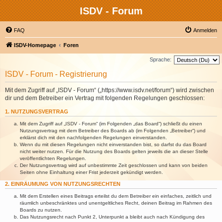
ISDV - Forum
FAQ
Anmelden
ISDV-Homepage
Foren
Sprache:
ISDV - Forum - Registrierung
Mit dem Zugriff auf „ISDV - Forum“ („https://www.isdv.net/forum“) wird zwischen
dir und dem Betreiber ein Vertrag mit folgenden Regelungen geschlossen:
1. NUTZUNGSVERTRAG
Mit dem Zugriff auf „ISDV - Forum“ (im Folgenden „das Board“) schließt du einen
Nutzungsvertrag mit dem Betreiber des Boards ab (im Folgenden „Betreiber“) und
erklärst dich mit den nachfolgenden Regelungen einverstanden.
Wenn du mit diesen Regelungen nicht einverstanden bist, so darfst du das Board
nicht weiter nutzen. Für die Nutzung des Boards gelten jeweils die an dieser Stelle
veröffentlichten Regelungen.
Der Nutzungsvertrag wird auf unbestimmte Zeit geschlossen und kann von beiden
Seiten ohne Einhaltung einer Frist jederzeit gekündigt werden.
2. EINRÄUMUNG VON NUTZUNGSRECHTEN
Mit dem Erstellen eines Beitrags erteilst du dem Betreiber ein einfaches, zeitlich und
räumlich unbeschränktes und unentgeltliches Recht, deinen Beitrag im Rahmen des
Boards zu nutzen.
Das Nutzungsrecht nach Punkt 2, Unterpunkt a bleibt auch nach Kündigung des