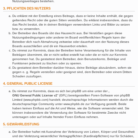
Nutzungsvertrages bestehen.
3. PFLICHTEN DES NUTZERS
Du erklärst mit der Erstellung eines Beitrags, dass er keine Inhalte enthält, die gegen
geltendes Recht oder die guten Sitten verstoßen. Du erklärst insbesondere, dass du
das Recht besitzt, die in deinen Beiträgen verwendeten Links und Bilder zu setzen
bzw. zu verwenden.
Der Betreiber des Boards übt das Hausrecht aus. Bei Verstößen gegen diese
Nutzungsbedingungen oder anderer im Board veröffentlichten Regeln kann der
Betreiber dich nach Abmahnung zeitweise oder dauerhaft von der Nutzung dieses
Boards ausschließen und dir ein Hausverbot erteilen.
Du nimmst zur Kenntnis, dass der Betreiber keine Verantwortung für die Inhalte von
Beiträgen übernimmt, die er nicht selbst erstellt hat oder die er nicht zur Kenntnis
genommen hat. Du gestattest dem Betreiber, dein Benutzerkonto, Beiträge und
Funktionen jederzeit zu löschen oder zu sperren.
Du gestattest dem Betreiber darüber hinaus, deine Beiträge abzuändern, sofern sie
gegen o. g. Regeln verstoßen oder geeignet sind, dem Betreiber oder einem Dritten
Schaden zuzufügen.
4. GENERAL PUBLIC LICENSE
Du nimmst zur Kenntnis, dass es sich bei phpBB um eine unter der „
GNU General Public License v2
“ (GPL) bereitgestellten Foren-Software von phpBB
Limited (www.phpbb.com) handelt; deutschsprachige Informationen werden durch die
deutschsprachige Community unter www.phpbb.de zur Verfügung gestellt. Beide
haben keinen Einfluss auf die Art und Weise, wie die Software verwendet wird. Sie
können insbesondere die Verwendung der Software für bestimmte Zwecke nicht
untersagen oder auf Inhalte fremder Foren Einfluss nehmen.
5. GEWÄHRLEISTUNG
Der Betreiber haftet mit Ausnahme der Verletzung von Leben, Körper und Gesundheit
und der Verletzung wesentlicher Vertragspflichten (Kardinalpflichten) nur für Schäden,