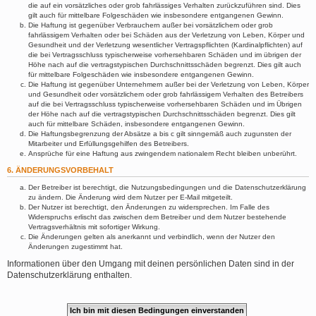
die auf ein vorsätzliches oder grob fahrlässiges Verhalten zurückzuführen sind. Dies
gilt auch für mittelbare Folgeschäden wie insbesondere entgangenen Gewinn.
Die Haftung ist gegenüber Verbrauchern außer bei vorsätzlichem oder grob
fahrlässigem Verhalten oder bei Schäden aus der Verletzung von Leben, Körper und
Gesundheit und der Verletzung wesentlicher Vertragspflichten (Kardinalpflichten) auf
die bei Vertragsschluss typischerweise vorhersehbaren Schäden und im übrigen der
Höhe nach auf die vertragstypischen Durchschnittsschäden begrenzt. Dies gilt auch
für mittelbare Folgeschäden wie insbesondere entgangenen Gewinn.
Die Haftung ist gegenüber Unternehmern außer bei der Verletzung von Leben, Körper
und Gesundheit oder vorsätzlichem oder grob fahrlässigem Verhalten des Betreibers
auf die bei Vertragsschluss typischerweise vorhersehbaren Schäden und im Übrigen
der Höhe nach auf die vertragstypischen Durchschnittsschäden begrenzt. Dies gilt
auch für mittelbare Schäden, insbesondere entgangenen Gewinn.
Die Haftungsbegrenzung der Absätze a bis c gilt sinngemäß auch zugunsten der
Mitarbeiter und Erfüllungsgehilfen des Betreibers.
Ansprüche für eine Haftung aus zwingendem nationalem Recht bleiben unberührt.
6. ÄNDERUNGSVORBEHALT
Der Betreiber ist berechtigt, die Nutzungsbedingungen und die Datenschutzerklärung
zu ändern. Die Änderung wird dem Nutzer per E-Mail mitgeteilt.
Der Nutzer ist berechtigt, den Änderungen zu widersprechen. Im Falle des
Widerspruchs erlischt das zwischen dem Betreiber und dem Nutzer bestehende
Vertragsverhältnis mit sofortiger Wirkung.
Die Änderungen gelten als anerkannt und verbindlich, wenn der Nutzer den
Änderungen zugestimmt hat.
Informationen über den Umgang mit deinen persönlichen Daten sind in der
Datenschutzerklärung enthalten.