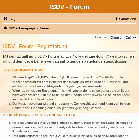
ISDV - Forum
FAQ
Anmelden
ISDV-Homepage
Foren
Sprache:
ISDV - Forum - Registrierung
Mit dem Zugriff auf „ISDV - Forum“ („https://www.isdv.net/forum“) wird zwischen
dir und dem Betreiber ein Vertrag mit folgenden Regelungen geschlossen:
1. NUTZUNGSVERTRAG
Mit dem Zugriff auf „ISDV - Forum“ (im Folgenden „das Board“) schließt du einen
Nutzungsvertrag mit dem Betreiber des Boards ab (im Folgenden „Betreiber“) und
erklärst dich mit den nachfolgenden Regelungen einverstanden.
Wenn du mit diesen Regelungen nicht einverstanden bist, so darfst du das Board
nicht weiter nutzen. Für die Nutzung des Boards gelten jeweils die an dieser Stelle
veröffentlichten Regelungen.
Der Nutzungsvertrag wird auf unbestimmte Zeit geschlossen und kann von beiden
Seiten ohne Einhaltung einer Frist jederzeit gekündigt werden.
2. EINRÄUMUNG VON NUTZUNGSRECHTEN
Mit dem Erstellen eines Beitrags erteilst du dem Betreiber ein einfaches, zeitlich und
räumlich unbeschränktes und unentgeltliches Recht, deinen Beitrag im Rahmen des
Boards zu nutzen.
Das Nutzungsrecht nach Punkt 2, Unterpunkt a bleibt auch nach Kündigung des