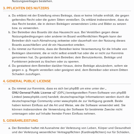
Nutzungsvertrages bestehen.
3. PFLICHTEN DES NUTZERS
Du erklärst mit der Erstellung eines Beitrags, dass er keine Inhalte enthält, die gegen
geltendes Recht oder die guten Sitten verstoßen. Du erklärst insbesondere, dass du
das Recht besitzt, die in deinen Beiträgen verwendeten Links und Bilder zu setzen
bzw. zu verwenden.
Der Betreiber des Boards übt das Hausrecht aus. Bei Verstößen gegen diese
Nutzungsbedingungen oder anderer im Board veröffentlichten Regeln kann der
Betreiber dich nach Abmahnung zeitweise oder dauerhaft von der Nutzung dieses
Boards ausschließen und dir ein Hausverbot erteilen.
Du nimmst zur Kenntnis, dass der Betreiber keine Verantwortung für die Inhalte von
Beiträgen übernimmt, die er nicht selbst erstellt hat oder die er nicht zur Kenntnis
genommen hat. Du gestattest dem Betreiber, dein Benutzerkonto, Beiträge und
Funktionen jederzeit zu löschen oder zu sperren.
Du gestattest dem Betreiber darüber hinaus, deine Beiträge abzuändern, sofern sie
gegen o. g. Regeln verstoßen oder geeignet sind, dem Betreiber oder einem Dritten
Schaden zuzufügen.
4. GENERAL PUBLIC LICENSE
Du nimmst zur Kenntnis, dass es sich bei phpBB um eine unter der „
GNU General Public License v2
“ (GPL) bereitgestellten Foren-Software von phpBB
Limited (www.phpbb.com) handelt; deutschsprachige Informationen werden durch die
deutschsprachige Community unter www.phpbb.de zur Verfügung gestellt. Beide
haben keinen Einfluss auf die Art und Weise, wie die Software verwendet wird. Sie
können insbesondere die Verwendung der Software für bestimmte Zwecke nicht
untersagen oder auf Inhalte fremder Foren Einfluss nehmen.
5. GEWÄHRLEISTUNG
Der Betreiber haftet mit Ausnahme der Verletzung von Leben, Körper und Gesundheit
und der Verletzung wesentlicher Vertragspflichten (Kardinalpflichten) nur für Schäden,