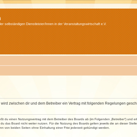
m
r selbständigen Dienstleister/Innen in der Veranstaltungswirtschaft e.V.
m“) wird zwischen dir und dem Betreiber ein Vertrag mit folgenden Regelungen gesch
ließt du einen Nutzungsvertrag mit dem Betreiber des Boards ab (im Folgenden „Betreiber“) und 
du das Board nicht weiter nutzen. Für die Nutzung des Boards gelten jeweils die an dieser Stell
n von beiden Seiten ohne Einhaltung einer Frist jederzeit gekündigt werden.