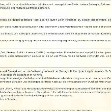
faches, zeitlich und räumlich unbeschränktes und unentgeltliches Recht, deinen Beitrag im Rahme
Kündigung des Nutzungsvertrages bestehen.
e enthält, die gegen geltendes Recht oder die guten Sitten verstoßen. Du erklärst insbesondere, 
egen diese Nutzungsbedingungen oder anderer im Board veröffentlichten Regeln kann der Betre
die Inhalte von Beiträgen übernimmt, die er nicht selbst erstellt hat oder die er nicht zur Kenn
ndern, sofern sie gegen o. g. Regeln verstoßen oder geeignet sind, dem Betreiber oder einem D
„
GNU General Public License v2
“ (GPL) bereitgestellten Foren-Software von phpBB Limited (ww
ellt. Beide haben keinen Einfluss auf die Art und Weise, wie die Software verwendet wird. Si
 und Gesundheit und der Verletzung wesentlicher Vertragspflichten (Kardinalpflichten) nur für Sc
wie insbesondere entgangenen Gewinn.
der grob fahrlässigem Verhalten oder bei Schäden aus der Verletzung von Leben, Körper und Ges
rhersehbaren Schäden und im übrigen der Höhe nach auf die vertragstypischen Durchschnittsschäde
von Leben, Körper und Gesundheit oder vorsätzlichem oder grob fahrlässigem Verhalten des Betr
Durchschnittsschäden begrenzt. Dies gilt auch für mittelbare Schäden, insbesondere entgangen
gunsten der Mitarbeiter und Erfüllungsgehilfen des Betreibers.
ben unberührt.
enschutzerklärung zu ändern. Die Änderung wird dem Nutzer per E-Mail mitgeteilt.