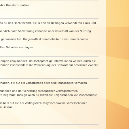
n des Boards zu nutzen.
dass du das Recht besitzt, die in deinen Beiträgen verwendeten Links und
iber dich nach Abmahnung zeitweise oder dauerhaft von der Nutzung
tnis genommen hat. Du gestattest dem Betreiber, dein Benutzerkonto,
ritten Schaden zuzufügen.
w.phpbb.com) handelt; deutschsprachige Informationen werden durch die
e können insbesondere die Verwendung der Software für bestimmte Zwecke
häden, die auf ein vorsätzliches oder grob fahrlässiges Verhalten
undheit und der Verletzung wesentlicher Vertragspflichten
n begrenzt. Dies gilt auch für mittelbare Folgeschäden wie insbesondere
eibers auf die bei Vertragsschluss typischerweise vorhersehbaren
en Gewinn.