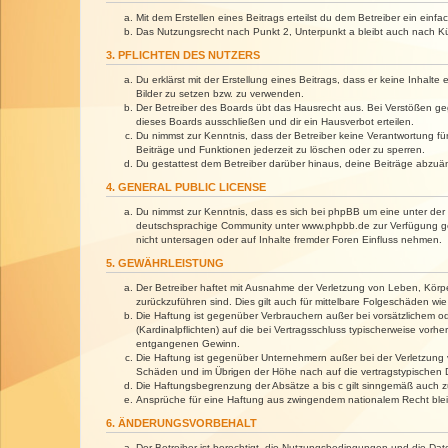
Mit dem Erstellen eines Beitrags erteilst du dem Betreiber ein ein
Das Nutzungsrecht nach Punkt 2, Unterpunkt a bleibt auch nach 
3. PFLICHTEN DES NUTZERS
Du erklärst mit der Erstellung eines Beitrags, dass er keine Inhalt
Bilder zu setzen bzw. zu verwenden.
Der Betreiber des Boards übt das Hausrecht aus. Bei Verstößen g
dieses Boards ausschließen und dir ein Hausverbot erteilen.
Du nimmst zur Kenntnis, dass der Betreiber keine Verantwortung für 
Beiträge und Funktionen jederzeit zu löschen oder zu sperren.
Du gestattest dem Betreiber darüber hinaus, deine Beiträge abzuä
4. GENERAL PUBLIC LICENSE
Du nimmst zur Kenntnis, dass es sich bei phpBB um eine unter der 
deutschsprachige Community unter www.phpbb.de zur Verfügung gest
nicht untersagen oder auf Inhalte fremder Foren Einfluss nehmen.
5. GEWÄHRLEISTUNG
Der Betreiber haftet mit Ausnahme der Verletzung von Leben, Körper
zurückzuführen sind. Dies gilt auch für mittelbare Folgeschäden 
Die Haftung ist gegenüber Verbrauchern außer bei vorsätzlichem o
(Kardinalpflichten) auf die bei Vertragsschluss typischerweise vo
entgangenen Gewinn.
Die Haftung ist gegenüber Unternehmern außer bei der Verletzung 
Schäden und im Übrigen der Höhe nach auf die vertragstypischen 
Die Haftungsbegrenzung der Absätze a bis c gilt sinngemäß auch zu
Ansprüche für eine Haftung aus zwingendem nationalem Recht blei
6. ÄNDERUNGSVORBEHALT
Der Betreiber ist berechtigt, die Nutzungsbedingungen und die Dat