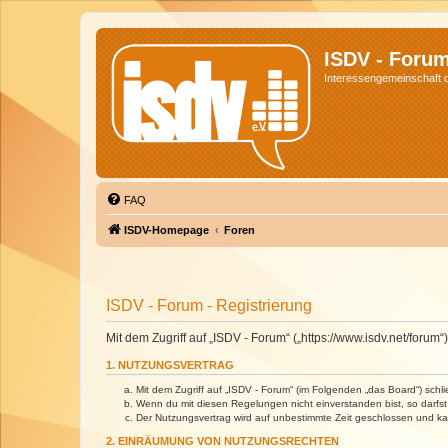
ISDV - Foru
Interessengemeinschaft de
FAQ
ISDV-Homepage
Foren
ISDV - Forum - Registrierung
Mit dem Zugriff auf „ISDV - Forum“ („https://www.isdv.net/foru
1. NUTZUNGSVERTRAG
Mit dem Zugriff auf „ISDV - Forum“ (im Folgenden „das Board“) sch
Wenn du mit diesen Regelungen nicht einverstanden bist, so darfst 
Der Nutzungsvertrag wird auf unbestimmte Zeit geschlossen und kan
2. EINRÄUMUNG VON NUTZUNGSRECHTEN