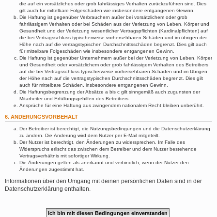
die auf ein vorsätzliches oder grob fahrlässiges Verhalten zurückzuführen sind. Dies
gilt auch für mittelbare Folgeschäden wie insbesondere entgangenen Gewinn.
Die Haftung ist gegenüber Verbrauchern außer bei vorsätzlichem oder grob
fahrlässigem Verhalten oder bei Schäden aus der Verletzung von Leben, Körper und
Gesundheit und der Verletzung wesentlicher Vertragspflichten (Kardinalpflichten) auf
die bei Vertragsschluss typischerweise vorhersehbaren Schäden und im übrigen der
Höhe nach auf die vertragstypischen Durchschnittsschäden begrenzt. Dies gilt auch
für mittelbare Folgeschäden wie insbesondere entgangenen Gewinn.
Die Haftung ist gegenüber Unternehmern außer bei der Verletzung von Leben, Körper
und Gesundheit oder vorsätzlichem oder grob fahrlässigem Verhalten des Betreibers
auf die bei Vertragsschluss typischerweise vorhersehbaren Schäden und im Übrigen
der Höhe nach auf die vertragstypischen Durchschnittsschäden begrenzt. Dies gilt
auch für mittelbare Schäden, insbesondere entgangenen Gewinn.
Die Haftungsbegrenzung der Absätze a bis c gilt sinngemäß auch zugunsten der
Mitarbeiter und Erfüllungsgehilfen des Betreibers.
Ansprüche für eine Haftung aus zwingendem nationalem Recht bleiben unberührt.
6. ÄNDERUNGSVORBEHALT
Der Betreiber ist berechtigt, die Nutzungsbedingungen und die Datenschutzerklärung
zu ändern. Die Änderung wird dem Nutzer per E-Mail mitgeteilt.
Der Nutzer ist berechtigt, den Änderungen zu widersprechen. Im Falle des
Widerspruchs erlischt das zwischen dem Betreiber und dem Nutzer bestehende
Vertragsverhältnis mit sofortiger Wirkung.
Die Änderungen gelten als anerkannt und verbindlich, wenn der Nutzer den
Änderungen zugestimmt hat.
Informationen über den Umgang mit deinen persönlichen Daten sind in der
Datenschutzerklärung enthalten.