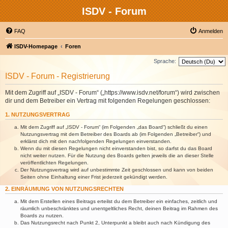
ISDV - Forum
FAQ
Anmelden
ISDV-Homepage
Foren
Sprache:
ISDV - Forum - Registrierung
Mit dem Zugriff auf „ISDV - Forum“ („https://www.isdv.net/forum“) wird zwischen
dir und dem Betreiber ein Vertrag mit folgenden Regelungen geschlossen:
1. NUTZUNGSVERTRAG
Mit dem Zugriff auf „ISDV - Forum“ (im Folgenden „das Board“) schließt du einen
Nutzungsvertrag mit dem Betreiber des Boards ab (im Folgenden „Betreiber“) und
erklärst dich mit den nachfolgenden Regelungen einverstanden.
Wenn du mit diesen Regelungen nicht einverstanden bist, so darfst du das Board
nicht weiter nutzen. Für die Nutzung des Boards gelten jeweils die an dieser Stelle
veröffentlichten Regelungen.
Der Nutzungsvertrag wird auf unbestimmte Zeit geschlossen und kann von beiden
Seiten ohne Einhaltung einer Frist jederzeit gekündigt werden.
2. EINRÄUMUNG VON NUTZUNGSRECHTEN
Mit dem Erstellen eines Beitrags erteilst du dem Betreiber ein einfaches, zeitlich und
räumlich unbeschränktes und unentgeltliches Recht, deinen Beitrag im Rahmen des
Boards zu nutzen.
Das Nutzungsrecht nach Punkt 2, Unterpunkt a bleibt auch nach Kündigung des