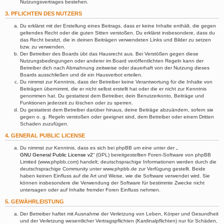
Nutzungsvertrages bestehen.
3. PFLICHTEN DES NUTZERS
Du erklärst mit der Erstellung eines Beitrags, dass er keine Inhalte enthält, die gegen
geltendes Recht oder die guten Sitten verstoßen. Du erklärst insbesondere, dass du
das Recht besitzt, die in deinen Beiträgen verwendeten Links und Bilder zu setzen
bzw. zu verwenden.
Der Betreiber des Boards übt das Hausrecht aus. Bei Verstößen gegen diese
Nutzungsbedingungen oder anderer im Board veröffentlichten Regeln kann der
Betreiber dich nach Abmahnung zeitweise oder dauerhaft von der Nutzung dieses
Boards ausschließen und dir ein Hausverbot erteilen.
Du nimmst zur Kenntnis, dass der Betreiber keine Verantwortung für die Inhalte von
Beiträgen übernimmt, die er nicht selbst erstellt hat oder die er nicht zur Kenntnis
genommen hat. Du gestattest dem Betreiber, dein Benutzerkonto, Beiträge und
Funktionen jederzeit zu löschen oder zu sperren.
Du gestattest dem Betreiber darüber hinaus, deine Beiträge abzuändern, sofern sie
gegen o. g. Regeln verstoßen oder geeignet sind, dem Betreiber oder einem Dritten
Schaden zuzufügen.
4. GENERAL PUBLIC LICENSE
Du nimmst zur Kenntnis, dass es sich bei phpBB um eine unter der „
GNU General Public License v2
“ (GPL) bereitgestellten Foren-Software von phpBB
Limited (www.phpbb.com) handelt; deutschsprachige Informationen werden durch die
deutschsprachige Community unter www.phpbb.de zur Verfügung gestellt. Beide
haben keinen Einfluss auf die Art und Weise, wie die Software verwendet wird. Sie
können insbesondere die Verwendung der Software für bestimmte Zwecke nicht
untersagen oder auf Inhalte fremder Foren Einfluss nehmen.
5. GEWÄHRLEISTUNG
Der Betreiber haftet mit Ausnahme der Verletzung von Leben, Körper und Gesundheit
und der Verletzung wesentlicher Vertragspflichten (Kardinalpflichten) nur für Schäden,