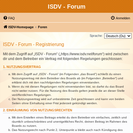
ISDV - Forum
FAQ
Anmelden
ISDV-Homepage
Foren
Sprache:
ISDV - Forum - Registrierung
Mit dem Zugriff auf „ISDV - Forum“ („https://www.isdv.net/forum“) wird zwischen
dir und dem Betreiber ein Vertrag mit folgenden Regelungen geschlossen:
1. NUTZUNGSVERTRAG
Mit dem Zugriff auf „ISDV - Forum“ (im Folgenden „das Board“) schließt du einen
Nutzungsvertrag mit dem Betreiber des Boards ab (im Folgenden „Betreiber“) und
erklärst dich mit den nachfolgenden Regelungen einverstanden.
Wenn du mit diesen Regelungen nicht einverstanden bist, so darfst du das Board
nicht weiter nutzen. Für die Nutzung des Boards gelten jeweils die an dieser Stelle
veröffentlichten Regelungen.
Der Nutzungsvertrag wird auf unbestimmte Zeit geschlossen und kann von beiden
Seiten ohne Einhaltung einer Frist jederzeit gekündigt werden.
2. EINRÄUMUNG VON NUTZUNGSRECHTEN
Mit dem Erstellen eines Beitrags erteilst du dem Betreiber ein einfaches, zeitlich und
räumlich unbeschränktes und unentgeltliches Recht, deinen Beitrag im Rahmen des
Boards zu nutzen.
Das Nutzungsrecht nach Punkt 2, Unterpunkt a bleibt auch nach Kündigung des