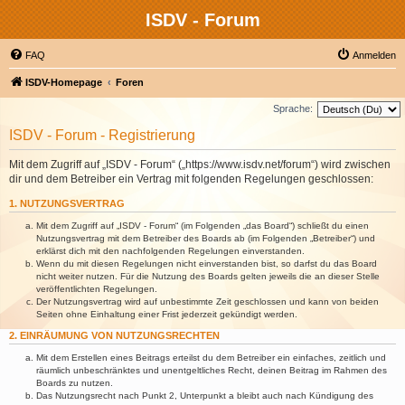
ISDV - Forum
FAQ
Anmelden
ISDV-Homepage
Foren
Sprache:
ISDV - Forum - Registrierung
Mit dem Zugriff auf „ISDV - Forum“ („https://www.isdv.net/forum“) wird zwischen
dir und dem Betreiber ein Vertrag mit folgenden Regelungen geschlossen:
1. NUTZUNGSVERTRAG
Mit dem Zugriff auf „ISDV - Forum“ (im Folgenden „das Board“) schließt du einen
Nutzungsvertrag mit dem Betreiber des Boards ab (im Folgenden „Betreiber“) und
erklärst dich mit den nachfolgenden Regelungen einverstanden.
Wenn du mit diesen Regelungen nicht einverstanden bist, so darfst du das Board
nicht weiter nutzen. Für die Nutzung des Boards gelten jeweils die an dieser Stelle
veröffentlichten Regelungen.
Der Nutzungsvertrag wird auf unbestimmte Zeit geschlossen und kann von beiden
Seiten ohne Einhaltung einer Frist jederzeit gekündigt werden.
2. EINRÄUMUNG VON NUTZUNGSRECHTEN
Mit dem Erstellen eines Beitrags erteilst du dem Betreiber ein einfaches, zeitlich und
räumlich unbeschränktes und unentgeltliches Recht, deinen Beitrag im Rahmen des
Boards zu nutzen.
Das Nutzungsrecht nach Punkt 2, Unterpunkt a bleibt auch nach Kündigung des