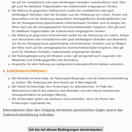
die auf ein vorsätzliches oder grob fahrlässiges Verhalten zurückzuführen sind. Dies
gilt auch für mittelbare Folgeschäden wie insbesondere entgangenen Gewinn.
Die Haftung ist gegenüber Verbrauchern außer bei vorsätzlichem oder grob
fahrlässigem Verhalten oder bei Schäden aus der Verletzung von Leben, Körper und
Gesundheit und der Verletzung wesentlicher Vertragspflichten (Kardinalpflichten) auf
die bei Vertragsschluss typischerweise vorhersehbaren Schäden und im übrigen der
Höhe nach auf die vertragstypischen Durchschnittsschäden begrenzt. Dies gilt auch
für mittelbare Folgeschäden wie insbesondere entgangenen Gewinn.
Die Haftung ist gegenüber Unternehmern außer bei der Verletzung von Leben, Körper
und Gesundheit oder vorsätzlichem oder grob fahrlässigem Verhalten des Betreibers
auf die bei Vertragsschluss typischerweise vorhersehbaren Schäden und im Übrigen
der Höhe nach auf die vertragstypischen Durchschnittsschäden begrenzt. Dies gilt
auch für mittelbare Schäden, insbesondere entgangenen Gewinn.
Die Haftungsbegrenzung der Absätze a bis c gilt sinngemäß auch zugunsten der
Mitarbeiter und Erfüllungsgehilfen des Betreibers.
Ansprüche für eine Haftung aus zwingendem nationalem Recht bleiben unberührt.
6. ÄNDERUNGSVORBEHALT
Der Betreiber ist berechtigt, die Nutzungsbedingungen und die Datenschutzerklärung
zu ändern. Die Änderung wird dem Nutzer per E-Mail mitgeteilt.
Der Nutzer ist berechtigt, den Änderungen zu widersprechen. Im Falle des
Widerspruchs erlischt das zwischen dem Betreiber und dem Nutzer bestehende
Vertragsverhältnis mit sofortiger Wirkung.
Die Änderungen gelten als anerkannt und verbindlich, wenn der Nutzer den
Änderungen zugestimmt hat.
Informationen über den Umgang mit deinen persönlichen Daten sind in der
Datenschutzerklärung enthalten.