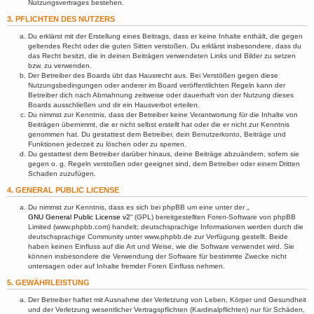
Nutzungsvertrages bestehen.
3. PFLICHTEN DES NUTZERS
Du erklärst mit der Erstellung eines Beitrags, dass er keine Inhalte enthält, die gegen
geltendes Recht oder die guten Sitten verstoßen. Du erklärst insbesondere, dass du
das Recht besitzt, die in deinen Beiträgen verwendeten Links und Bilder zu setzen
bzw. zu verwenden.
Der Betreiber des Boards übt das Hausrecht aus. Bei Verstößen gegen diese
Nutzungsbedingungen oder anderer im Board veröffentlichten Regeln kann der
Betreiber dich nach Abmahnung zeitweise oder dauerhaft von der Nutzung dieses
Boards ausschließen und dir ein Hausverbot erteilen.
Du nimmst zur Kenntnis, dass der Betreiber keine Verantwortung für die Inhalte von
Beiträgen übernimmt, die er nicht selbst erstellt hat oder die er nicht zur Kenntnis
genommen hat. Du gestattest dem Betreiber, dein Benutzerkonto, Beiträge und
Funktionen jederzeit zu löschen oder zu sperren.
Du gestattest dem Betreiber darüber hinaus, deine Beiträge abzuändern, sofern sie
gegen o. g. Regeln verstoßen oder geeignet sind, dem Betreiber oder einem Dritten
Schaden zuzufügen.
4. GENERAL PUBLIC LICENSE
Du nimmst zur Kenntnis, dass es sich bei phpBB um eine unter der „
GNU General Public License v2
“ (GPL) bereitgestellten Foren-Software von phpBB
Limited (www.phpbb.com) handelt; deutschsprachige Informationen werden durch die
deutschsprachige Community unter www.phpbb.de zur Verfügung gestellt. Beide
haben keinen Einfluss auf die Art und Weise, wie die Software verwendet wird. Sie
können insbesondere die Verwendung der Software für bestimmte Zwecke nicht
untersagen oder auf Inhalte fremder Foren Einfluss nehmen.
5. GEWÄHRLEISTUNG
Der Betreiber haftet mit Ausnahme der Verletzung von Leben, Körper und Gesundheit
und der Verletzung wesentlicher Vertragspflichten (Kardinalpflichten) nur für Schäden,