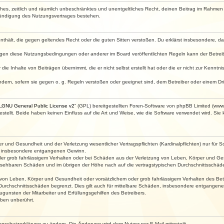
faches, zeitlich und räumlich unbeschränktes und unentgeltliches Recht, deinen Beitrag im Rahme
Kündigung des Nutzungsvertrages bestehen.
e enthält, die gegen geltendes Recht oder die guten Sitten verstoßen. Du erklärst insbesondere, 
egen diese Nutzungsbedingungen oder anderer im Board veröffentlichten Regeln kann der Betre
die Inhalte von Beiträgen übernimmt, die er nicht selbst erstellt hat oder die er nicht zur Kenn
ndern, sofern sie gegen o. g. Regeln verstoßen oder geeignet sind, dem Betreiber oder einem D
„
GNU General Public License v2
“ (GPL) bereitgestellten Foren-Software von phpBB Limited (ww
ellt. Beide haben keinen Einfluss auf die Art und Weise, wie die Software verwendet wird. Si
 und Gesundheit und der Verletzung wesentlicher Vertragspflichten (Kardinalpflichten) nur für Sc
wie insbesondere entgangenen Gewinn.
der grob fahrlässigem Verhalten oder bei Schäden aus der Verletzung von Leben, Körper und Ges
rhersehbaren Schäden und im übrigen der Höhe nach auf die vertragstypischen Durchschnittsschäde
von Leben, Körper und Gesundheit oder vorsätzlichem oder grob fahrlässigem Verhalten des Betr
Durchschnittsschäden begrenzt. Dies gilt auch für mittelbare Schäden, insbesondere entgangen
gunsten der Mitarbeiter und Erfüllungsgehilfen des Betreibers.
ben unberührt.
enschutzerklärung zu ändern. Die Änderung wird dem Nutzer per E-Mail mitgeteilt.