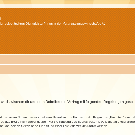
m
r selbständigen Dienstleister/Innen in der Veranstaltungswirtschaft e.V.
m“) wird zwischen dir und dem Betreiber ein Vertrag mit folgenden Regelungen gesch
ließt du einen Nutzungsvertrag mit dem Betreiber des Boards ab (im Folgenden „Betreiber“) und 
du das Board nicht weiter nutzen. Für die Nutzung des Boards gelten jeweils die an dieser Stell
n von beiden Seiten ohne Einhaltung einer Frist jederzeit gekündigt werden.