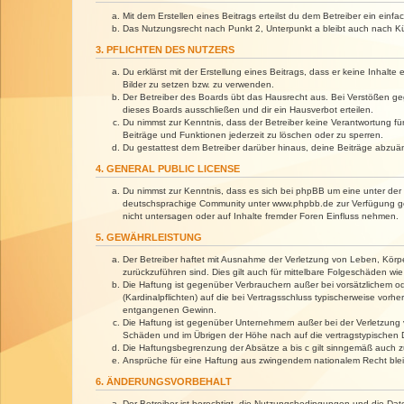
Mit dem Erstellen eines Beitrags erteilst du dem Betreiber ein ein
Das Nutzungsrecht nach Punkt 2, Unterpunkt a bleibt auch nach 
3. PFLICHTEN DES NUTZERS
Du erklärst mit der Erstellung eines Beitrags, dass er keine Inhalt
Bilder zu setzen bzw. zu verwenden.
Der Betreiber des Boards übt das Hausrecht aus. Bei Verstößen g
dieses Boards ausschließen und dir ein Hausverbot erteilen.
Du nimmst zur Kenntnis, dass der Betreiber keine Verantwortung für 
Beiträge und Funktionen jederzeit zu löschen oder zu sperren.
Du gestattest dem Betreiber darüber hinaus, deine Beiträge abzuä
4. GENERAL PUBLIC LICENSE
Du nimmst zur Kenntnis, dass es sich bei phpBB um eine unter der 
deutschsprachige Community unter www.phpbb.de zur Verfügung gest
nicht untersagen oder auf Inhalte fremder Foren Einfluss nehmen.
5. GEWÄHRLEISTUNG
Der Betreiber haftet mit Ausnahme der Verletzung von Leben, Körper
zurückzuführen sind. Dies gilt auch für mittelbare Folgeschäden 
Die Haftung ist gegenüber Verbrauchern außer bei vorsätzlichem o
(Kardinalpflichten) auf die bei Vertragsschluss typischerweise vo
entgangenen Gewinn.
Die Haftung ist gegenüber Unternehmern außer bei der Verletzung 
Schäden und im Übrigen der Höhe nach auf die vertragstypischen 
Die Haftungsbegrenzung der Absätze a bis c gilt sinngemäß auch zu
Ansprüche für eine Haftung aus zwingendem nationalem Recht blei
6. ÄNDERUNGSVORBEHALT
Der Betreiber ist berechtigt, die Nutzungsbedingungen und die Dat