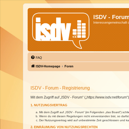
ISDV - Foru
Interessengemeinschaft de
FAQ
ISDV-Homepage
Foren
ISDV - Forum - Registrierung
Mit dem Zugriff auf „ISDV - Forum“ („https://www.isdv.net/foru
1. NUTZUNGSVERTRAG
Mit dem Zugriff auf „ISDV - Forum“ (im Folgenden „das Board“) sch
Wenn du mit diesen Regelungen nicht einverstanden bist, so darfst 
Der Nutzungsvertrag wird auf unbestimmte Zeit geschlossen und kan
2. EINRÄUMUNG VON NUTZUNGSRECHTEN