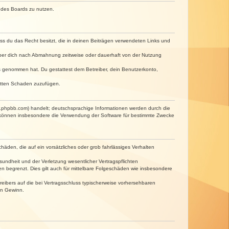
n des Boards zu nutzen.
dass du das Recht besitzt, die in deinen Beiträgen verwendeten Links und
iber dich nach Abmahnung zeitweise oder dauerhaft von der Nutzung
tnis genommen hat. Du gestattest dem Betreiber, dein Benutzerkonto,
ritten Schaden zuzufügen.
w.phpbb.com) handelt; deutschsprachige Informationen werden durch die
e können insbesondere die Verwendung der Software für bestimmte Zwecke
häden, die auf ein vorsätzliches oder grob fahrlässiges Verhalten
undheit und der Verletzung wesentlicher Vertragspflichten
n begrenzt. Dies gilt auch für mittelbare Folgeschäden wie insbesondere
eibers auf die bei Vertragsschluss typischerweise vorhersehbaren
en Gewinn.