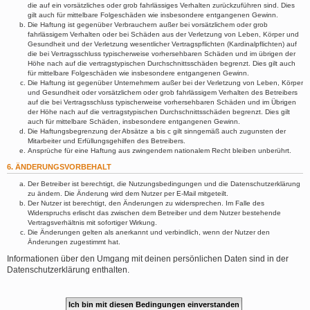
die auf ein vorsätzliches oder grob fahrlässiges Verhalten zurückzuführen sind. Dies
gilt auch für mittelbare Folgeschäden wie insbesondere entgangenen Gewinn.
Die Haftung ist gegenüber Verbrauchern außer bei vorsätzlichem oder grob
fahrlässigem Verhalten oder bei Schäden aus der Verletzung von Leben, Körper und
Gesundheit und der Verletzung wesentlicher Vertragspflichten (Kardinalpflichten) auf
die bei Vertragsschluss typischerweise vorhersehbaren Schäden und im übrigen der
Höhe nach auf die vertragstypischen Durchschnittsschäden begrenzt. Dies gilt auch
für mittelbare Folgeschäden wie insbesondere entgangenen Gewinn.
Die Haftung ist gegenüber Unternehmern außer bei der Verletzung von Leben, Körper
und Gesundheit oder vorsätzlichem oder grob fahrlässigem Verhalten des Betreibers
auf die bei Vertragsschluss typischerweise vorhersehbaren Schäden und im Übrigen
der Höhe nach auf die vertragstypischen Durchschnittsschäden begrenzt. Dies gilt
auch für mittelbare Schäden, insbesondere entgangenen Gewinn.
Die Haftungsbegrenzung der Absätze a bis c gilt sinngemäß auch zugunsten der
Mitarbeiter und Erfüllungsgehilfen des Betreibers.
Ansprüche für eine Haftung aus zwingendem nationalem Recht bleiben unberührt.
6. ÄNDERUNGSVORBEHALT
Der Betreiber ist berechtigt, die Nutzungsbedingungen und die Datenschutzerklärung
zu ändern. Die Änderung wird dem Nutzer per E-Mail mitgeteilt.
Der Nutzer ist berechtigt, den Änderungen zu widersprechen. Im Falle des
Widerspruchs erlischt das zwischen dem Betreiber und dem Nutzer bestehende
Vertragsverhältnis mit sofortiger Wirkung.
Die Änderungen gelten als anerkannt und verbindlich, wenn der Nutzer den
Änderungen zugestimmt hat.
Informationen über den Umgang mit deinen persönlichen Daten sind in der
Datenschutzerklärung enthalten.