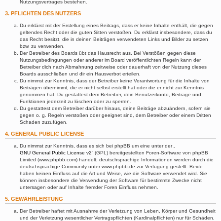
Nutzungsvertrages bestehen.
3. PFLICHTEN DES NUTZERS
Du erklärst mit der Erstellung eines Beitrags, dass er keine Inhalte enthält, die gegen
geltendes Recht oder die guten Sitten verstoßen. Du erklärst insbesondere, dass du
das Recht besitzt, die in deinen Beiträgen verwendeten Links und Bilder zu setzen
bzw. zu verwenden.
Der Betreiber des Boards übt das Hausrecht aus. Bei Verstößen gegen diese
Nutzungsbedingungen oder anderer im Board veröffentlichten Regeln kann der
Betreiber dich nach Abmahnung zeitweise oder dauerhaft von der Nutzung dieses
Boards ausschließen und dir ein Hausverbot erteilen.
Du nimmst zur Kenntnis, dass der Betreiber keine Verantwortung für die Inhalte von
Beiträgen übernimmt, die er nicht selbst erstellt hat oder die er nicht zur Kenntnis
genommen hat. Du gestattest dem Betreiber, dein Benutzerkonto, Beiträge und
Funktionen jederzeit zu löschen oder zu sperren.
Du gestattest dem Betreiber darüber hinaus, deine Beiträge abzuändern, sofern sie
gegen o. g. Regeln verstoßen oder geeignet sind, dem Betreiber oder einem Dritten
Schaden zuzufügen.
4. GENERAL PUBLIC LICENSE
Du nimmst zur Kenntnis, dass es sich bei phpBB um eine unter der „
GNU General Public License v2
“ (GPL) bereitgestellten Foren-Software von phpBB
Limited (www.phpbb.com) handelt; deutschsprachige Informationen werden durch die
deutschsprachige Community unter www.phpbb.de zur Verfügung gestellt. Beide
haben keinen Einfluss auf die Art und Weise, wie die Software verwendet wird. Sie
können insbesondere die Verwendung der Software für bestimmte Zwecke nicht
untersagen oder auf Inhalte fremder Foren Einfluss nehmen.
5. GEWÄHRLEISTUNG
Der Betreiber haftet mit Ausnahme der Verletzung von Leben, Körper und Gesundheit
und der Verletzung wesentlicher Vertragspflichten (Kardinalpflichten) nur für Schäden,