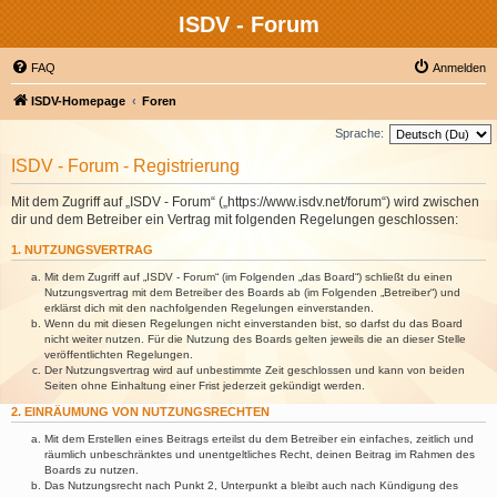
ISDV - Forum
FAQ
Anmelden
ISDV-Homepage
Foren
Sprache:
ISDV - Forum - Registrierung
Mit dem Zugriff auf „ISDV - Forum“ („https://www.isdv.net/forum“) wird zwischen
dir und dem Betreiber ein Vertrag mit folgenden Regelungen geschlossen:
1. NUTZUNGSVERTRAG
Mit dem Zugriff auf „ISDV - Forum“ (im Folgenden „das Board“) schließt du einen
Nutzungsvertrag mit dem Betreiber des Boards ab (im Folgenden „Betreiber“) und
erklärst dich mit den nachfolgenden Regelungen einverstanden.
Wenn du mit diesen Regelungen nicht einverstanden bist, so darfst du das Board
nicht weiter nutzen. Für die Nutzung des Boards gelten jeweils die an dieser Stelle
veröffentlichten Regelungen.
Der Nutzungsvertrag wird auf unbestimmte Zeit geschlossen und kann von beiden
Seiten ohne Einhaltung einer Frist jederzeit gekündigt werden.
2. EINRÄUMUNG VON NUTZUNGSRECHTEN
Mit dem Erstellen eines Beitrags erteilst du dem Betreiber ein einfaches, zeitlich und
räumlich unbeschränktes und unentgeltliches Recht, deinen Beitrag im Rahmen des
Boards zu nutzen.
Das Nutzungsrecht nach Punkt 2, Unterpunkt a bleibt auch nach Kündigung des