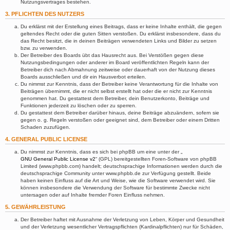
Nutzungsvertrages bestehen.
3. PFLICHTEN DES NUTZERS
Du erklärst mit der Erstellung eines Beitrags, dass er keine Inhalte enthält, die gegen
geltendes Recht oder die guten Sitten verstoßen. Du erklärst insbesondere, dass du
das Recht besitzt, die in deinen Beiträgen verwendeten Links und Bilder zu setzen
bzw. zu verwenden.
Der Betreiber des Boards übt das Hausrecht aus. Bei Verstößen gegen diese
Nutzungsbedingungen oder anderer im Board veröffentlichten Regeln kann der
Betreiber dich nach Abmahnung zeitweise oder dauerhaft von der Nutzung dieses
Boards ausschließen und dir ein Hausverbot erteilen.
Du nimmst zur Kenntnis, dass der Betreiber keine Verantwortung für die Inhalte von
Beiträgen übernimmt, die er nicht selbst erstellt hat oder die er nicht zur Kenntnis
genommen hat. Du gestattest dem Betreiber, dein Benutzerkonto, Beiträge und
Funktionen jederzeit zu löschen oder zu sperren.
Du gestattest dem Betreiber darüber hinaus, deine Beiträge abzuändern, sofern sie
gegen o. g. Regeln verstoßen oder geeignet sind, dem Betreiber oder einem Dritten
Schaden zuzufügen.
4. GENERAL PUBLIC LICENSE
Du nimmst zur Kenntnis, dass es sich bei phpBB um eine unter der „
GNU General Public License v2
“ (GPL) bereitgestellten Foren-Software von phpBB
Limited (www.phpbb.com) handelt; deutschsprachige Informationen werden durch die
deutschsprachige Community unter www.phpbb.de zur Verfügung gestellt. Beide
haben keinen Einfluss auf die Art und Weise, wie die Software verwendet wird. Sie
können insbesondere die Verwendung der Software für bestimmte Zwecke nicht
untersagen oder auf Inhalte fremder Foren Einfluss nehmen.
5. GEWÄHRLEISTUNG
Der Betreiber haftet mit Ausnahme der Verletzung von Leben, Körper und Gesundheit
und der Verletzung wesentlicher Vertragspflichten (Kardinalpflichten) nur für Schäden,