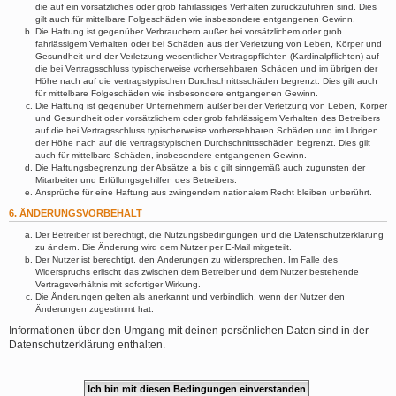
die auf ein vorsätzliches oder grob fahrlässiges Verhalten zurückzuführen sind. Dies
gilt auch für mittelbare Folgeschäden wie insbesondere entgangenen Gewinn.
Die Haftung ist gegenüber Verbrauchern außer bei vorsätzlichem oder grob
fahrlässigem Verhalten oder bei Schäden aus der Verletzung von Leben, Körper und
Gesundheit und der Verletzung wesentlicher Vertragspflichten (Kardinalpflichten) auf
die bei Vertragsschluss typischerweise vorhersehbaren Schäden und im übrigen der
Höhe nach auf die vertragstypischen Durchschnittsschäden begrenzt. Dies gilt auch
für mittelbare Folgeschäden wie insbesondere entgangenen Gewinn.
Die Haftung ist gegenüber Unternehmern außer bei der Verletzung von Leben, Körper
und Gesundheit oder vorsätzlichem oder grob fahrlässigem Verhalten des Betreibers
auf die bei Vertragsschluss typischerweise vorhersehbaren Schäden und im Übrigen
der Höhe nach auf die vertragstypischen Durchschnittsschäden begrenzt. Dies gilt
auch für mittelbare Schäden, insbesondere entgangenen Gewinn.
Die Haftungsbegrenzung der Absätze a bis c gilt sinngemäß auch zugunsten der
Mitarbeiter und Erfüllungsgehilfen des Betreibers.
Ansprüche für eine Haftung aus zwingendem nationalem Recht bleiben unberührt.
6. ÄNDERUNGSVORBEHALT
Der Betreiber ist berechtigt, die Nutzungsbedingungen und die Datenschutzerklärung
zu ändern. Die Änderung wird dem Nutzer per E-Mail mitgeteilt.
Der Nutzer ist berechtigt, den Änderungen zu widersprechen. Im Falle des
Widerspruchs erlischt das zwischen dem Betreiber und dem Nutzer bestehende
Vertragsverhältnis mit sofortiger Wirkung.
Die Änderungen gelten als anerkannt und verbindlich, wenn der Nutzer den
Änderungen zugestimmt hat.
Informationen über den Umgang mit deinen persönlichen Daten sind in der
Datenschutzerklärung enthalten.