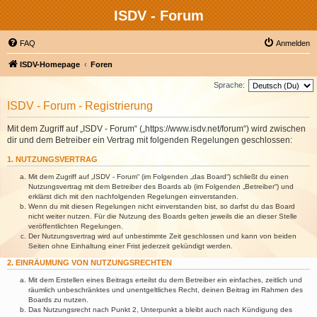
ISDV - Forum
FAQ
Anmelden
ISDV-Homepage
Foren
Sprache:
ISDV - Forum - Registrierung
Mit dem Zugriff auf „ISDV - Forum“ („https://www.isdv.net/forum“) wird zwischen
dir und dem Betreiber ein Vertrag mit folgenden Regelungen geschlossen:
1. NUTZUNGSVERTRAG
Mit dem Zugriff auf „ISDV - Forum“ (im Folgenden „das Board“) schließt du einen
Nutzungsvertrag mit dem Betreiber des Boards ab (im Folgenden „Betreiber“) und
erklärst dich mit den nachfolgenden Regelungen einverstanden.
Wenn du mit diesen Regelungen nicht einverstanden bist, so darfst du das Board
nicht weiter nutzen. Für die Nutzung des Boards gelten jeweils die an dieser Stelle
veröffentlichten Regelungen.
Der Nutzungsvertrag wird auf unbestimmte Zeit geschlossen und kann von beiden
Seiten ohne Einhaltung einer Frist jederzeit gekündigt werden.
2. EINRÄUMUNG VON NUTZUNGSRECHTEN
Mit dem Erstellen eines Beitrags erteilst du dem Betreiber ein einfaches, zeitlich und
räumlich unbeschränktes und unentgeltliches Recht, deinen Beitrag im Rahmen des
Boards zu nutzen.
Das Nutzungsrecht nach Punkt 2, Unterpunkt a bleibt auch nach Kündigung des