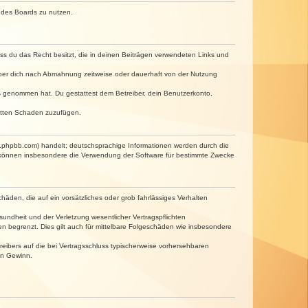
n des Boards zu nutzen.
dass du das Recht besitzt, die in deinen Beiträgen verwendeten Links und
iber dich nach Abmahnung zeitweise oder dauerhaft von der Nutzung
tnis genommen hat. Du gestattest dem Betreiber, dein Benutzerkonto,
ritten Schaden zuzufügen.
w.phpbb.com) handelt; deutschsprachige Informationen werden durch die
e können insbesondere die Verwendung der Software für bestimmte Zwecke
häden, die auf ein vorsätzliches oder grob fahrlässiges Verhalten
undheit und der Verletzung wesentlicher Vertragspflichten
n begrenzt. Dies gilt auch für mittelbare Folgeschäden wie insbesondere
eibers auf die bei Vertragsschluss typischerweise vorhersehbaren
en Gewinn.