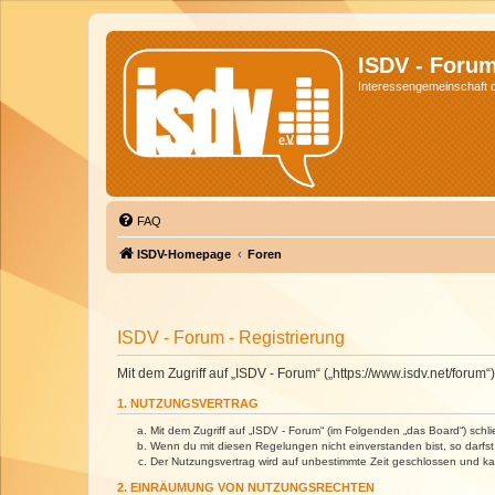
ISDV - Foru
Interessengemeinschaft de
FAQ
ISDV-Homepage
Foren
ISDV - Forum - Registrierung
Mit dem Zugriff auf „ISDV - Forum“ („https://www.isdv.net/foru
1. NUTZUNGSVERTRAG
Mit dem Zugriff auf „ISDV - Forum“ (im Folgenden „das Board“) sch
Wenn du mit diesen Regelungen nicht einverstanden bist, so darfst 
Der Nutzungsvertrag wird auf unbestimmte Zeit geschlossen und kan
2. EINRÄUMUNG VON NUTZUNGSRECHTEN