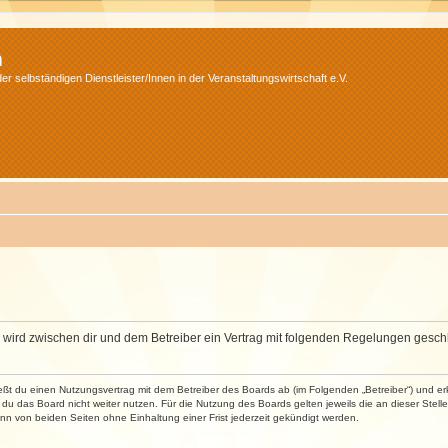
m
r selbständigen Dienstleister/Innen in der Veranstaltungswirtschaft e.V.
m“) wird zwischen dir und dem Betreiber ein Vertrag mit folgenden Regelungen gesch
ließt du einen Nutzungsvertrag mit dem Betreiber des Boards ab (im Folgenden „Betreiber“) und 
du das Board nicht weiter nutzen. Für die Nutzung des Boards gelten jeweils die an dieser Stell
n von beiden Seiten ohne Einhaltung einer Frist jederzeit gekündigt werden.