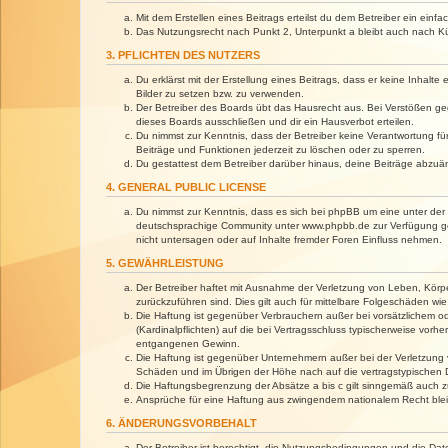
Mit dem Erstellen eines Beitrags erteilst du dem Betreiber ein ein
Das Nutzungsrecht nach Punkt 2, Unterpunkt a bleibt auch nach 
3. PFLICHTEN DES NUTZERS
Du erklärst mit der Erstellung eines Beitrags, dass er keine Inhalt
Bilder zu setzen bzw. zu verwenden.
Der Betreiber des Boards übt das Hausrecht aus. Bei Verstößen g
dieses Boards ausschließen und dir ein Hausverbot erteilen.
Du nimmst zur Kenntnis, dass der Betreiber keine Verantwortung für 
Beiträge und Funktionen jederzeit zu löschen oder zu sperren.
Du gestattest dem Betreiber darüber hinaus, deine Beiträge abzuä
4. GENERAL PUBLIC LICENSE
Du nimmst zur Kenntnis, dass es sich bei phpBB um eine unter der 
deutschsprachige Community unter www.phpbb.de zur Verfügung gest
nicht untersagen oder auf Inhalte fremder Foren Einfluss nehmen.
5. GEWÄHRLEISTUNG
Der Betreiber haftet mit Ausnahme der Verletzung von Leben, Körper
zurückzuführen sind. Dies gilt auch für mittelbare Folgeschäden 
Die Haftung ist gegenüber Verbrauchern außer bei vorsätzlichem o
(Kardinalpflichten) auf die bei Vertragsschluss typischerweise vo
entgangenen Gewinn.
Die Haftung ist gegenüber Unternehmern außer bei der Verletzung 
Schäden und im Übrigen der Höhe nach auf die vertragstypischen 
Die Haftungsbegrenzung der Absätze a bis c gilt sinngemäß auch zu
Ansprüche für eine Haftung aus zwingendem nationalem Recht blei
6. ÄNDERUNGSVORBEHALT
Der Betreiber ist berechtigt, die Nutzungsbedingungen und die Dat