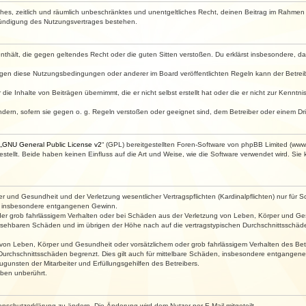
faches, zeitlich und räumlich unbeschränktes und unentgeltliches Recht, deinen Beitrag im Rahme
Kündigung des Nutzungsvertrages bestehen.
e enthält, die gegen geltendes Recht oder die guten Sitten verstoßen. Du erklärst insbesondere, 
egen diese Nutzungsbedingungen oder anderer im Board veröffentlichten Regeln kann der Betre
die Inhalte von Beiträgen übernimmt, die er nicht selbst erstellt hat oder die er nicht zur Kenn
ndern, sofern sie gegen o. g. Regeln verstoßen oder geeignet sind, dem Betreiber oder einem D
„
GNU General Public License v2
“ (GPL) bereitgestellten Foren-Software von phpBB Limited (ww
ellt. Beide haben keinen Einfluss auf die Art und Weise, wie die Software verwendet wird. Si
 und Gesundheit und der Verletzung wesentlicher Vertragspflichten (Kardinalpflichten) nur für Sc
wie insbesondere entgangenen Gewinn.
der grob fahrlässigem Verhalten oder bei Schäden aus der Verletzung von Leben, Körper und Ges
rhersehbaren Schäden und im übrigen der Höhe nach auf die vertragstypischen Durchschnittsschäde
von Leben, Körper und Gesundheit oder vorsätzlichem oder grob fahrlässigem Verhalten des Betr
Durchschnittsschäden begrenzt. Dies gilt auch für mittelbare Schäden, insbesondere entgangen
gunsten der Mitarbeiter und Erfüllungsgehilfen des Betreibers.
ben unberührt.
enschutzerklärung zu ändern. Die Änderung wird dem Nutzer per E-Mail mitgeteilt.