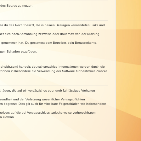
n des Boards zu nutzen.
dass du das Recht besitzt, die in deinen Beiträgen verwendeten Links und
iber dich nach Abmahnung zeitweise oder dauerhaft von der Nutzung
tnis genommen hat. Du gestattest dem Betreiber, dein Benutzerkonto,
ritten Schaden zuzufügen.
w.phpbb.com) handelt; deutschsprachige Informationen werden durch die
e können insbesondere die Verwendung der Software für bestimmte Zwecke
häden, die auf ein vorsätzliches oder grob fahrlässiges Verhalten
undheit und der Verletzung wesentlicher Vertragspflichten
n begrenzt. Dies gilt auch für mittelbare Folgeschäden wie insbesondere
eibers auf die bei Vertragsschluss typischerweise vorhersehbaren
en Gewinn.