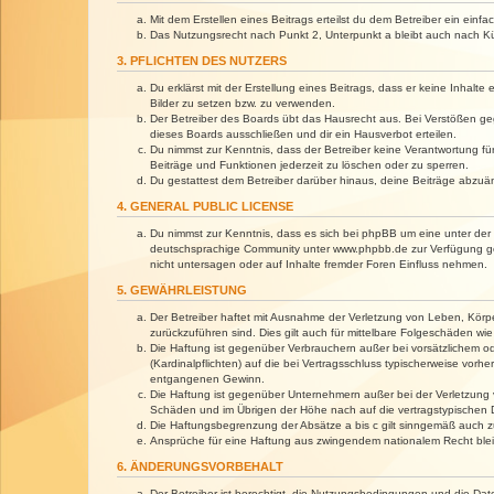
Mit dem Erstellen eines Beitrags erteilst du dem Betreiber ein ein
Das Nutzungsrecht nach Punkt 2, Unterpunkt a bleibt auch nach 
3. PFLICHTEN DES NUTZERS
Du erklärst mit der Erstellung eines Beitrags, dass er keine Inhalt
Bilder zu setzen bzw. zu verwenden.
Der Betreiber des Boards übt das Hausrecht aus. Bei Verstößen g
dieses Boards ausschließen und dir ein Hausverbot erteilen.
Du nimmst zur Kenntnis, dass der Betreiber keine Verantwortung für 
Beiträge und Funktionen jederzeit zu löschen oder zu sperren.
Du gestattest dem Betreiber darüber hinaus, deine Beiträge abzuä
4. GENERAL PUBLIC LICENSE
Du nimmst zur Kenntnis, dass es sich bei phpBB um eine unter der 
deutschsprachige Community unter www.phpbb.de zur Verfügung gest
nicht untersagen oder auf Inhalte fremder Foren Einfluss nehmen.
5. GEWÄHRLEISTUNG
Der Betreiber haftet mit Ausnahme der Verletzung von Leben, Körper
zurückzuführen sind. Dies gilt auch für mittelbare Folgeschäden 
Die Haftung ist gegenüber Verbrauchern außer bei vorsätzlichem o
(Kardinalpflichten) auf die bei Vertragsschluss typischerweise vo
entgangenen Gewinn.
Die Haftung ist gegenüber Unternehmern außer bei der Verletzung 
Schäden und im Übrigen der Höhe nach auf die vertragstypischen 
Die Haftungsbegrenzung der Absätze a bis c gilt sinngemäß auch zu
Ansprüche für eine Haftung aus zwingendem nationalem Recht blei
6. ÄNDERUNGSVORBEHALT
Der Betreiber ist berechtigt, die Nutzungsbedingungen und die Dat