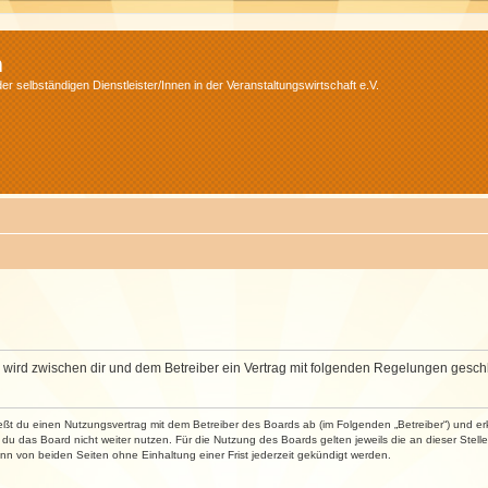
m
r selbständigen Dienstleister/Innen in der Veranstaltungswirtschaft e.V.
m“) wird zwischen dir und dem Betreiber ein Vertrag mit folgenden Regelungen gesch
ließt du einen Nutzungsvertrag mit dem Betreiber des Boards ab (im Folgenden „Betreiber“) und 
du das Board nicht weiter nutzen. Für die Nutzung des Boards gelten jeweils die an dieser Stell
n von beiden Seiten ohne Einhaltung einer Frist jederzeit gekündigt werden.