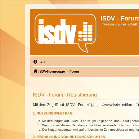
ISDV - Foru
Interessengemeinschaft de
FAQ
ISDV-Homepage
Foren
ISDV - Forum - Registrierung
Mit dem Zugriff auf „ISDV - Forum“ („https://www.isdv.net/foru
1. NUTZUNGSVERTRAG
Mit dem Zugriff auf „ISDV - Forum“ (im Folgenden „das Board“) sch
Wenn du mit diesen Regelungen nicht einverstanden bist, so darfst 
Der Nutzungsvertrag wird auf unbestimmte Zeit geschlossen und kan
2. EINRÄUMUNG VON NUTZUNGSRECHTEN