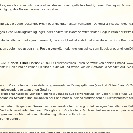
faches, zeitlich und räumlich unbeschränktes und unentgeltliches Recht, deinen Beitrag im Rahme
Kündigung des Nutzungsvertrages bestehen.
e enthält, die gegen geltendes Recht oder die guten Sitten verstoßen. Du erklärst insbesondere, 
egen diese Nutzungsbedingungen oder anderer im Board veröffentlichten Regeln kann der Betre
die Inhalte von Beiträgen übernimmt, die er nicht selbst erstellt hat oder die er nicht zur Kenn
ndern, sofern sie gegen o. g. Regeln verstoßen oder geeignet sind, dem Betreiber oder einem D
„
GNU General Public License v2
“ (GPL) bereitgestellten Foren-Software von phpBB Limited (ww
ellt. Beide haben keinen Einfluss auf die Art und Weise, wie die Software verwendet wird. Si
 und Gesundheit und der Verletzung wesentlicher Vertragspflichten (Kardinalpflichten) nur für Sc
wie insbesondere entgangenen Gewinn.
der grob fahrlässigem Verhalten oder bei Schäden aus der Verletzung von Leben, Körper und Ges
rhersehbaren Schäden und im übrigen der Höhe nach auf die vertragstypischen Durchschnittsschäde
von Leben, Körper und Gesundheit oder vorsätzlichem oder grob fahrlässigem Verhalten des Betr
Durchschnittsschäden begrenzt. Dies gilt auch für mittelbare Schäden, insbesondere entgangen
gunsten der Mitarbeiter und Erfüllungsgehilfen des Betreibers.
ben unberührt.
enschutzerklärung zu ändern. Die Änderung wird dem Nutzer per E-Mail mitgeteilt.