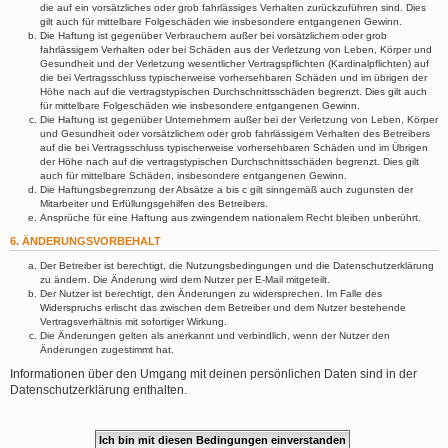
die auf ein vorsätzliches oder grob fahrlässiges Verhalten zurückzuführen sind. Dies
gilt auch für mittelbare Folgeschäden wie insbesondere entgangenen Gewinn.
Die Haftung ist gegenüber Verbrauchern außer bei vorsätzlichem oder grob
fahrlässigem Verhalten oder bei Schäden aus der Verletzung von Leben, Körper und
Gesundheit und der Verletzung wesentlicher Vertragspflichten (Kardinalpflichten) auf
die bei Vertragsschluss typischerweise vorhersehbaren Schäden und im übrigen der
Höhe nach auf die vertragstypischen Durchschnittsschäden begrenzt. Dies gilt auch
für mittelbare Folgeschäden wie insbesondere entgangenen Gewinn.
Die Haftung ist gegenüber Unternehmern außer bei der Verletzung von Leben, Körper
und Gesundheit oder vorsätzlichem oder grob fahrlässigem Verhalten des Betreibers
auf die bei Vertragsschluss typischerweise vorhersehbaren Schäden und im Übrigen
der Höhe nach auf die vertragstypischen Durchschnittsschäden begrenzt. Dies gilt
auch für mittelbare Schäden, insbesondere entgangenen Gewinn.
Die Haftungsbegrenzung der Absätze a bis c gilt sinngemäß auch zugunsten der
Mitarbeiter und Erfüllungsgehilfen des Betreibers.
Ansprüche für eine Haftung aus zwingendem nationalem Recht bleiben unberührt.
6. ÄNDERUNGSVORBEHALT
Der Betreiber ist berechtigt, die Nutzungsbedingungen und die Datenschutzerklärung
zu ändern. Die Änderung wird dem Nutzer per E-Mail mitgeteilt.
Der Nutzer ist berechtigt, den Änderungen zu widersprechen. Im Falle des
Widerspruchs erlischt das zwischen dem Betreiber und dem Nutzer bestehende
Vertragsverhältnis mit sofortiger Wirkung.
Die Änderungen gelten als anerkannt und verbindlich, wenn der Nutzer den
Änderungen zugestimmt hat.
Informationen über den Umgang mit deinen persönlichen Daten sind in der
Datenschutzerklärung enthalten.