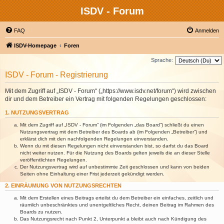
ISDV - Forum
FAQ
Anmelden
ISDV-Homepage
Foren
Sprache:
ISDV - Forum - Registrierung
Mit dem Zugriff auf „ISDV - Forum“ („https://www.isdv.net/forum“) wird zwischen
dir und dem Betreiber ein Vertrag mit folgenden Regelungen geschlossen:
1. NUTZUNGSVERTRAG
Mit dem Zugriff auf „ISDV - Forum“ (im Folgenden „das Board“) schließt du einen
Nutzungsvertrag mit dem Betreiber des Boards ab (im Folgenden „Betreiber“) und
erklärst dich mit den nachfolgenden Regelungen einverstanden.
Wenn du mit diesen Regelungen nicht einverstanden bist, so darfst du das Board
nicht weiter nutzen. Für die Nutzung des Boards gelten jeweils die an dieser Stelle
veröffentlichten Regelungen.
Der Nutzungsvertrag wird auf unbestimmte Zeit geschlossen und kann von beiden
Seiten ohne Einhaltung einer Frist jederzeit gekündigt werden.
2. EINRÄUMUNG VON NUTZUNGSRECHTEN
Mit dem Erstellen eines Beitrags erteilst du dem Betreiber ein einfaches, zeitlich und
räumlich unbeschränktes und unentgeltliches Recht, deinen Beitrag im Rahmen des
Boards zu nutzen.
Das Nutzungsrecht nach Punkt 2, Unterpunkt a bleibt auch nach Kündigung des