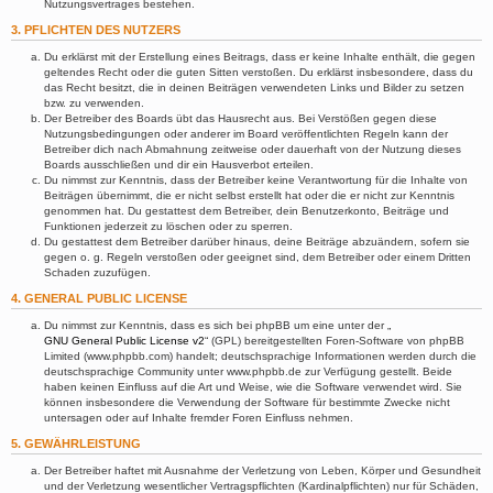
Nutzungsvertrages bestehen.
3. PFLICHTEN DES NUTZERS
Du erklärst mit der Erstellung eines Beitrags, dass er keine Inhalte enthält, die gegen
geltendes Recht oder die guten Sitten verstoßen. Du erklärst insbesondere, dass du
das Recht besitzt, die in deinen Beiträgen verwendeten Links und Bilder zu setzen
bzw. zu verwenden.
Der Betreiber des Boards übt das Hausrecht aus. Bei Verstößen gegen diese
Nutzungsbedingungen oder anderer im Board veröffentlichten Regeln kann der
Betreiber dich nach Abmahnung zeitweise oder dauerhaft von der Nutzung dieses
Boards ausschließen und dir ein Hausverbot erteilen.
Du nimmst zur Kenntnis, dass der Betreiber keine Verantwortung für die Inhalte von
Beiträgen übernimmt, die er nicht selbst erstellt hat oder die er nicht zur Kenntnis
genommen hat. Du gestattest dem Betreiber, dein Benutzerkonto, Beiträge und
Funktionen jederzeit zu löschen oder zu sperren.
Du gestattest dem Betreiber darüber hinaus, deine Beiträge abzuändern, sofern sie
gegen o. g. Regeln verstoßen oder geeignet sind, dem Betreiber oder einem Dritten
Schaden zuzufügen.
4. GENERAL PUBLIC LICENSE
Du nimmst zur Kenntnis, dass es sich bei phpBB um eine unter der „
GNU General Public License v2
“ (GPL) bereitgestellten Foren-Software von phpBB
Limited (www.phpbb.com) handelt; deutschsprachige Informationen werden durch die
deutschsprachige Community unter www.phpbb.de zur Verfügung gestellt. Beide
haben keinen Einfluss auf die Art und Weise, wie die Software verwendet wird. Sie
können insbesondere die Verwendung der Software für bestimmte Zwecke nicht
untersagen oder auf Inhalte fremder Foren Einfluss nehmen.
5. GEWÄHRLEISTUNG
Der Betreiber haftet mit Ausnahme der Verletzung von Leben, Körper und Gesundheit
und der Verletzung wesentlicher Vertragspflichten (Kardinalpflichten) nur für Schäden,