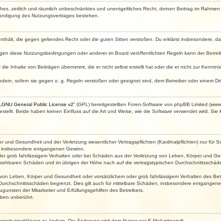
faches, zeitlich und räumlich unbeschränktes und unentgeltliches Recht, deinen Beitrag im Rahme
Kündigung des Nutzungsvertrages bestehen.
e enthält, die gegen geltendes Recht oder die guten Sitten verstoßen. Du erklärst insbesondere, 
egen diese Nutzungsbedingungen oder anderer im Board veröffentlichten Regeln kann der Betre
die Inhalte von Beiträgen übernimmt, die er nicht selbst erstellt hat oder die er nicht zur Kenn
ndern, sofern sie gegen o. g. Regeln verstoßen oder geeignet sind, dem Betreiber oder einem D
„
GNU General Public License v2
“ (GPL) bereitgestellten Foren-Software von phpBB Limited (ww
ellt. Beide haben keinen Einfluss auf die Art und Weise, wie die Software verwendet wird. Si
 und Gesundheit und der Verletzung wesentlicher Vertragspflichten (Kardinalpflichten) nur für Sc
wie insbesondere entgangenen Gewinn.
der grob fahrlässigem Verhalten oder bei Schäden aus der Verletzung von Leben, Körper und Ges
rhersehbaren Schäden und im übrigen der Höhe nach auf die vertragstypischen Durchschnittsschäde
von Leben, Körper und Gesundheit oder vorsätzlichem oder grob fahrlässigem Verhalten des Betr
Durchschnittsschäden begrenzt. Dies gilt auch für mittelbare Schäden, insbesondere entgangen
gunsten der Mitarbeiter und Erfüllungsgehilfen des Betreibers.
ben unberührt.
enschutzerklärung zu ändern. Die Änderung wird dem Nutzer per E-Mail mitgeteilt.