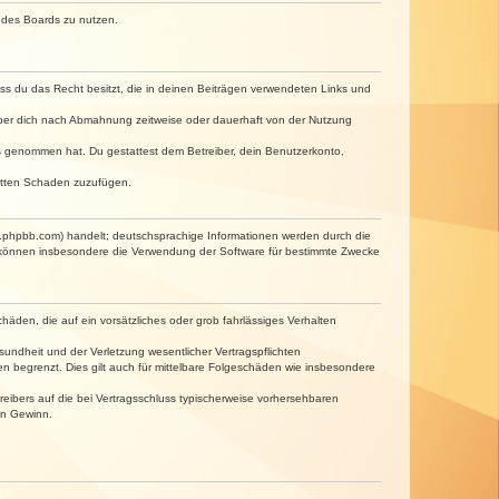
n des Boards zu nutzen.
dass du das Recht besitzt, die in deinen Beiträgen verwendeten Links und
iber dich nach Abmahnung zeitweise oder dauerhaft von der Nutzung
tnis genommen hat. Du gestattest dem Betreiber, dein Benutzerkonto,
ritten Schaden zuzufügen.
w.phpbb.com) handelt; deutschsprachige Informationen werden durch die
e können insbesondere die Verwendung der Software für bestimmte Zwecke
häden, die auf ein vorsätzliches oder grob fahrlässiges Verhalten
undheit und der Verletzung wesentlicher Vertragspflichten
n begrenzt. Dies gilt auch für mittelbare Folgeschäden wie insbesondere
eibers auf die bei Vertragsschluss typischerweise vorhersehbaren
en Gewinn.