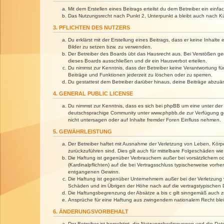
Mit dem Erstellen eines Beitrags erteilst du dem Betreiber ein ein
Das Nutzungsrecht nach Punkt 2, Unterpunkt a bleibt auch nach 
3. PFLICHTEN DES NUTZERS
Du erklärst mit der Erstellung eines Beitrags, dass er keine Inhalt
Bilder zu setzen bzw. zu verwenden.
Der Betreiber des Boards übt das Hausrecht aus. Bei Verstößen g
dieses Boards ausschließen und dir ein Hausverbot erteilen.
Du nimmst zur Kenntnis, dass der Betreiber keine Verantwortung für 
Beiträge und Funktionen jederzeit zu löschen oder zu sperren.
Du gestattest dem Betreiber darüber hinaus, deine Beiträge abzuä
4. GENERAL PUBLIC LICENSE
Du nimmst zur Kenntnis, dass es sich bei phpBB um eine unter der 
deutschsprachige Community unter www.phpbb.de zur Verfügung gest
nicht untersagen oder auf Inhalte fremder Foren Einfluss nehmen.
5. GEWÄHRLEISTUNG
Der Betreiber haftet mit Ausnahme der Verletzung von Leben, Körper
zurückzuführen sind. Dies gilt auch für mittelbare Folgeschäden 
Die Haftung ist gegenüber Verbrauchern außer bei vorsätzlichem o
(Kardinalpflichten) auf die bei Vertragsschluss typischerweise vo
entgangenen Gewinn.
Die Haftung ist gegenüber Unternehmern außer bei der Verletzung 
Schäden und im Übrigen der Höhe nach auf die vertragstypischen 
Die Haftungsbegrenzung der Absätze a bis c gilt sinngemäß auch zu
Ansprüche für eine Haftung aus zwingendem nationalem Recht blei
6. ÄNDERUNGSVORBEHALT
Der Betreiber ist berechtigt, die Nutzungsbedingungen und die Dat