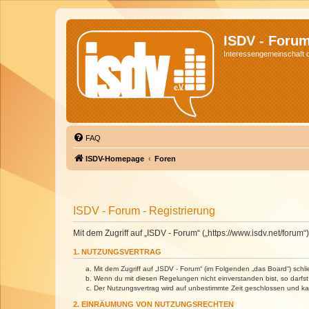
ISDV - Foru
Interessengemeinschaft de
FAQ
ISDV-Homepage
Foren
ISDV - Forum - Registrierung
Mit dem Zugriff auf „ISDV - Forum“ („https://www.isdv.net/foru
1. NUTZUNGSVERTRAG
Mit dem Zugriff auf „ISDV - Forum“ (im Folgenden „das Board“) sch
Wenn du mit diesen Regelungen nicht einverstanden bist, so darfst 
Der Nutzungsvertrag wird auf unbestimmte Zeit geschlossen und kan
2. EINRÄUMUNG VON NUTZUNGSRECHTEN