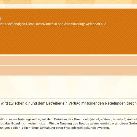
m
r selbständigen Dienstleister/Innen in der Veranstaltungswirtschaft e.V.
m“) wird zwischen dir und dem Betreiber ein Vertrag mit folgenden Regelungen gesch
ließt du einen Nutzungsvertrag mit dem Betreiber des Boards ab (im Folgenden „Betreiber“) und 
du das Board nicht weiter nutzen. Für die Nutzung des Boards gelten jeweils die an dieser Stell
n von beiden Seiten ohne Einhaltung einer Frist jederzeit gekündigt werden.