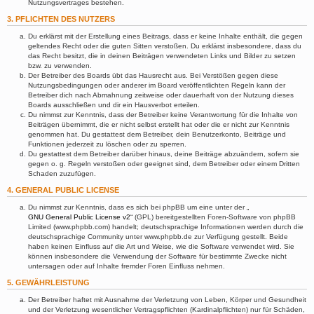
Nutzungsvertrages bestehen.
3. PFLICHTEN DES NUTZERS
Du erklärst mit der Erstellung eines Beitrags, dass er keine Inhalte enthält, die gegen
geltendes Recht oder die guten Sitten verstoßen. Du erklärst insbesondere, dass du
das Recht besitzt, die in deinen Beiträgen verwendeten Links und Bilder zu setzen
bzw. zu verwenden.
Der Betreiber des Boards übt das Hausrecht aus. Bei Verstößen gegen diese
Nutzungsbedingungen oder anderer im Board veröffentlichten Regeln kann der
Betreiber dich nach Abmahnung zeitweise oder dauerhaft von der Nutzung dieses
Boards ausschließen und dir ein Hausverbot erteilen.
Du nimmst zur Kenntnis, dass der Betreiber keine Verantwortung für die Inhalte von
Beiträgen übernimmt, die er nicht selbst erstellt hat oder die er nicht zur Kenntnis
genommen hat. Du gestattest dem Betreiber, dein Benutzerkonto, Beiträge und
Funktionen jederzeit zu löschen oder zu sperren.
Du gestattest dem Betreiber darüber hinaus, deine Beiträge abzuändern, sofern sie
gegen o. g. Regeln verstoßen oder geeignet sind, dem Betreiber oder einem Dritten
Schaden zuzufügen.
4. GENERAL PUBLIC LICENSE
Du nimmst zur Kenntnis, dass es sich bei phpBB um eine unter der „
GNU General Public License v2
“ (GPL) bereitgestellten Foren-Software von phpBB
Limited (www.phpbb.com) handelt; deutschsprachige Informationen werden durch die
deutschsprachige Community unter www.phpbb.de zur Verfügung gestellt. Beide
haben keinen Einfluss auf die Art und Weise, wie die Software verwendet wird. Sie
können insbesondere die Verwendung der Software für bestimmte Zwecke nicht
untersagen oder auf Inhalte fremder Foren Einfluss nehmen.
5. GEWÄHRLEISTUNG
Der Betreiber haftet mit Ausnahme der Verletzung von Leben, Körper und Gesundheit
und der Verletzung wesentlicher Vertragspflichten (Kardinalpflichten) nur für Schäden,