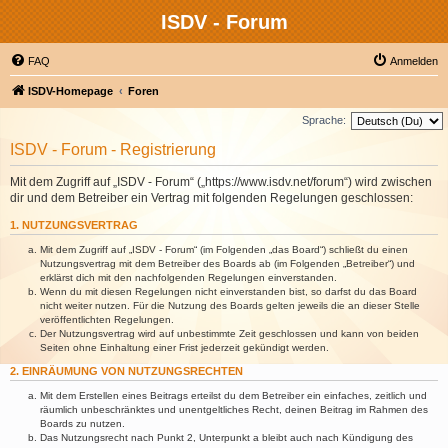
ISDV - Forum
FAQ
Anmelden
ISDV-Homepage
Foren
Sprache:
ISDV - Forum - Registrierung
Mit dem Zugriff auf „ISDV - Forum“ („https://www.isdv.net/forum“) wird zwischen
dir und dem Betreiber ein Vertrag mit folgenden Regelungen geschlossen:
1. NUTZUNGSVERTRAG
Mit dem Zugriff auf „ISDV - Forum“ (im Folgenden „das Board“) schließt du einen
Nutzungsvertrag mit dem Betreiber des Boards ab (im Folgenden „Betreiber“) und
erklärst dich mit den nachfolgenden Regelungen einverstanden.
Wenn du mit diesen Regelungen nicht einverstanden bist, so darfst du das Board
nicht weiter nutzen. Für die Nutzung des Boards gelten jeweils die an dieser Stelle
veröffentlichten Regelungen.
Der Nutzungsvertrag wird auf unbestimmte Zeit geschlossen und kann von beiden
Seiten ohne Einhaltung einer Frist jederzeit gekündigt werden.
2. EINRÄUMUNG VON NUTZUNGSRECHTEN
Mit dem Erstellen eines Beitrags erteilst du dem Betreiber ein einfaches, zeitlich und
räumlich unbeschränktes und unentgeltliches Recht, deinen Beitrag im Rahmen des
Boards zu nutzen.
Das Nutzungsrecht nach Punkt 2, Unterpunkt a bleibt auch nach Kündigung des