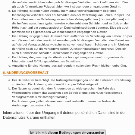
die auf ein vorsätzliches oder grob fahrlässiges Verhalten zurückzuführen sind. Dies
gilt auch für mittelbare Folgeschäden wie insbesondere entgangenen Gewinn.
Die Haftung ist gegenüber Verbrauchern außer bei vorsätzlichem oder grob
fahrlässigem Verhalten oder bei Schäden aus der Verletzung von Leben, Körper und
Gesundheit und der Verletzung wesentlicher Vertragspflichten (Kardinalpflichten) auf
die bei Vertragsschluss typischerweise vorhersehbaren Schäden und im übrigen der
Höhe nach auf die vertragstypischen Durchschnittsschäden begrenzt. Dies gilt auch
für mittelbare Folgeschäden wie insbesondere entgangenen Gewinn.
Die Haftung ist gegenüber Unternehmern außer bei der Verletzung von Leben, Körper
und Gesundheit oder vorsätzlichem oder grob fahrlässigem Verhalten des Betreibers
auf die bei Vertragsschluss typischerweise vorhersehbaren Schäden und im Übrigen
der Höhe nach auf die vertragstypischen Durchschnittsschäden begrenzt. Dies gilt
auch für mittelbare Schäden, insbesondere entgangenen Gewinn.
Die Haftungsbegrenzung der Absätze a bis c gilt sinngemäß auch zugunsten der
Mitarbeiter und Erfüllungsgehilfen des Betreibers.
Ansprüche für eine Haftung aus zwingendem nationalem Recht bleiben unberührt.
6. ÄNDERUNGSVORBEHALT
Der Betreiber ist berechtigt, die Nutzungsbedingungen und die Datenschutzerklärung
zu ändern. Die Änderung wird dem Nutzer per E-Mail mitgeteilt.
Der Nutzer ist berechtigt, den Änderungen zu widersprechen. Im Falle des
Widerspruchs erlischt das zwischen dem Betreiber und dem Nutzer bestehende
Vertragsverhältnis mit sofortiger Wirkung.
Die Änderungen gelten als anerkannt und verbindlich, wenn der Nutzer den
Änderungen zugestimmt hat.
Informationen über den Umgang mit deinen persönlichen Daten sind in der
Datenschutzerklärung enthalten.