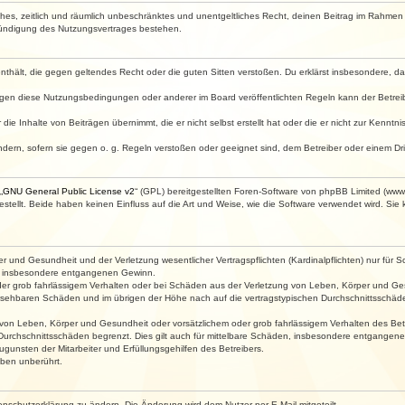
faches, zeitlich und räumlich unbeschränktes und unentgeltliches Recht, deinen Beitrag im Rahme
Kündigung des Nutzungsvertrages bestehen.
e enthält, die gegen geltendes Recht oder die guten Sitten verstoßen. Du erklärst insbesondere, 
egen diese Nutzungsbedingungen oder anderer im Board veröffentlichten Regeln kann der Betre
die Inhalte von Beiträgen übernimmt, die er nicht selbst erstellt hat oder die er nicht zur Kenn
ndern, sofern sie gegen o. g. Regeln verstoßen oder geeignet sind, dem Betreiber oder einem D
„
GNU General Public License v2
“ (GPL) bereitgestellten Foren-Software von phpBB Limited (ww
ellt. Beide haben keinen Einfluss auf die Art und Weise, wie die Software verwendet wird. Si
 und Gesundheit und der Verletzung wesentlicher Vertragspflichten (Kardinalpflichten) nur für Sc
wie insbesondere entgangenen Gewinn.
der grob fahrlässigem Verhalten oder bei Schäden aus der Verletzung von Leben, Körper und Ges
rhersehbaren Schäden und im übrigen der Höhe nach auf die vertragstypischen Durchschnittsschäde
von Leben, Körper und Gesundheit oder vorsätzlichem oder grob fahrlässigem Verhalten des Betr
Durchschnittsschäden begrenzt. Dies gilt auch für mittelbare Schäden, insbesondere entgangen
gunsten der Mitarbeiter und Erfüllungsgehilfen des Betreibers.
ben unberührt.
enschutzerklärung zu ändern. Die Änderung wird dem Nutzer per E-Mail mitgeteilt.