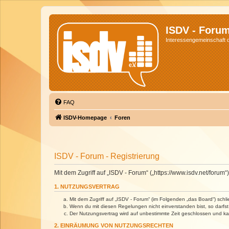
ISDV - Foru
Interessengemeinschaft de
FAQ
ISDV-Homepage
Foren
ISDV - Forum - Registrierung
Mit dem Zugriff auf „ISDV - Forum“ („https://www.isdv.net/foru
1. NUTZUNGSVERTRAG
Mit dem Zugriff auf „ISDV - Forum“ (im Folgenden „das Board“) sch
Wenn du mit diesen Regelungen nicht einverstanden bist, so darfst 
Der Nutzungsvertrag wird auf unbestimmte Zeit geschlossen und kan
2. EINRÄUMUNG VON NUTZUNGSRECHTEN