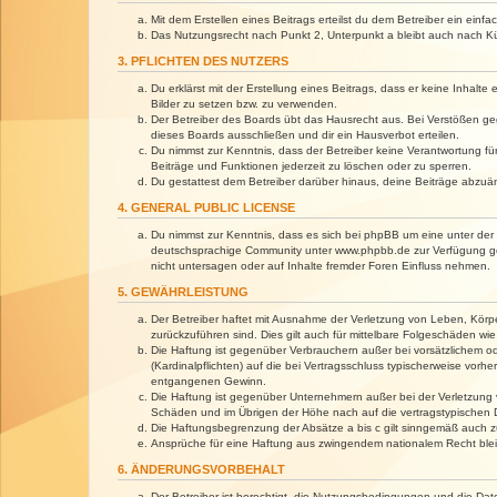
Mit dem Erstellen eines Beitrags erteilst du dem Betreiber ein ein
Das Nutzungsrecht nach Punkt 2, Unterpunkt a bleibt auch nach 
3. PFLICHTEN DES NUTZERS
Du erklärst mit der Erstellung eines Beitrags, dass er keine Inhalt
Bilder zu setzen bzw. zu verwenden.
Der Betreiber des Boards übt das Hausrecht aus. Bei Verstößen g
dieses Boards ausschließen und dir ein Hausverbot erteilen.
Du nimmst zur Kenntnis, dass der Betreiber keine Verantwortung für 
Beiträge und Funktionen jederzeit zu löschen oder zu sperren.
Du gestattest dem Betreiber darüber hinaus, deine Beiträge abzuä
4. GENERAL PUBLIC LICENSE
Du nimmst zur Kenntnis, dass es sich bei phpBB um eine unter der 
deutschsprachige Community unter www.phpbb.de zur Verfügung gest
nicht untersagen oder auf Inhalte fremder Foren Einfluss nehmen.
5. GEWÄHRLEISTUNG
Der Betreiber haftet mit Ausnahme der Verletzung von Leben, Körper
zurückzuführen sind. Dies gilt auch für mittelbare Folgeschäden 
Die Haftung ist gegenüber Verbrauchern außer bei vorsätzlichem o
(Kardinalpflichten) auf die bei Vertragsschluss typischerweise vo
entgangenen Gewinn.
Die Haftung ist gegenüber Unternehmern außer bei der Verletzung 
Schäden und im Übrigen der Höhe nach auf die vertragstypischen 
Die Haftungsbegrenzung der Absätze a bis c gilt sinngemäß auch zu
Ansprüche für eine Haftung aus zwingendem nationalem Recht blei
6. ÄNDERUNGSVORBEHALT
Der Betreiber ist berechtigt, die Nutzungsbedingungen und die Dat