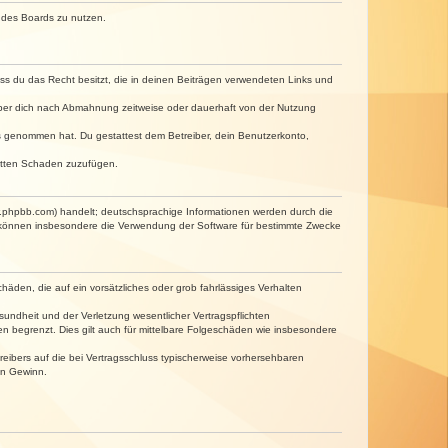
n des Boards zu nutzen.
dass du das Recht besitzt, die in deinen Beiträgen verwendeten Links und
iber dich nach Abmahnung zeitweise oder dauerhaft von der Nutzung
tnis genommen hat. Du gestattest dem Betreiber, dein Benutzerkonto,
ritten Schaden zuzufügen.
w.phpbb.com) handelt; deutschsprachige Informationen werden durch die
e können insbesondere die Verwendung der Software für bestimmte Zwecke
häden, die auf ein vorsätzliches oder grob fahrlässiges Verhalten
undheit und der Verletzung wesentlicher Vertragspflichten
n begrenzt. Dies gilt auch für mittelbare Folgeschäden wie insbesondere
eibers auf die bei Vertragsschluss typischerweise vorhersehbaren
en Gewinn.