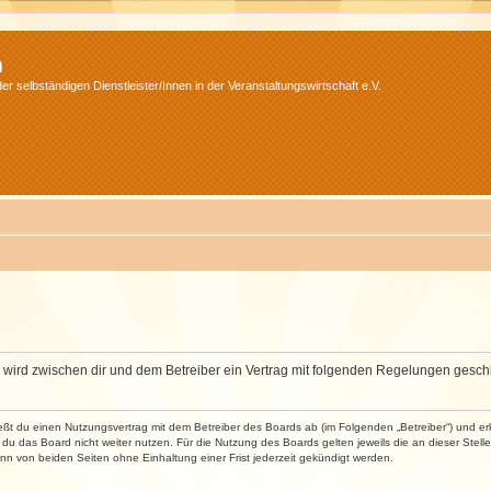
m
r selbständigen Dienstleister/Innen in der Veranstaltungswirtschaft e.V.
m“) wird zwischen dir und dem Betreiber ein Vertrag mit folgenden Regelungen gesch
ließt du einen Nutzungsvertrag mit dem Betreiber des Boards ab (im Folgenden „Betreiber“) und 
du das Board nicht weiter nutzen. Für die Nutzung des Boards gelten jeweils die an dieser Stell
n von beiden Seiten ohne Einhaltung einer Frist jederzeit gekündigt werden.