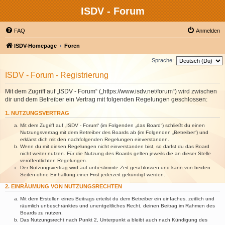
ISDV - Forum
FAQ
Anmelden
ISDV-Homepage
Foren
Sprache:
ISDV - Forum - Registrierung
Mit dem Zugriff auf „ISDV - Forum“ („https://www.isdv.net/forum“) wird zwischen
dir und dem Betreiber ein Vertrag mit folgenden Regelungen geschlossen:
1. NUTZUNGSVERTRAG
Mit dem Zugriff auf „ISDV - Forum“ (im Folgenden „das Board“) schließt du einen
Nutzungsvertrag mit dem Betreiber des Boards ab (im Folgenden „Betreiber“) und
erklärst dich mit den nachfolgenden Regelungen einverstanden.
Wenn du mit diesen Regelungen nicht einverstanden bist, so darfst du das Board
nicht weiter nutzen. Für die Nutzung des Boards gelten jeweils die an dieser Stelle
veröffentlichten Regelungen.
Der Nutzungsvertrag wird auf unbestimmte Zeit geschlossen und kann von beiden
Seiten ohne Einhaltung einer Frist jederzeit gekündigt werden.
2. EINRÄUMUNG VON NUTZUNGSRECHTEN
Mit dem Erstellen eines Beitrags erteilst du dem Betreiber ein einfaches, zeitlich und
räumlich unbeschränktes und unentgeltliches Recht, deinen Beitrag im Rahmen des
Boards zu nutzen.
Das Nutzungsrecht nach Punkt 2, Unterpunkt a bleibt auch nach Kündigung des