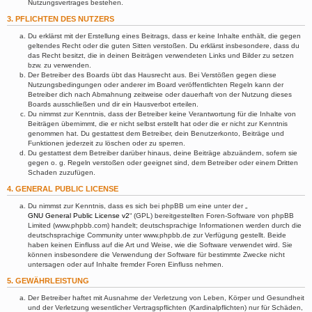
Nutzungsvertrages bestehen.
3. PFLICHTEN DES NUTZERS
Du erklärst mit der Erstellung eines Beitrags, dass er keine Inhalte enthält, die gegen
geltendes Recht oder die guten Sitten verstoßen. Du erklärst insbesondere, dass du
das Recht besitzt, die in deinen Beiträgen verwendeten Links und Bilder zu setzen
bzw. zu verwenden.
Der Betreiber des Boards übt das Hausrecht aus. Bei Verstößen gegen diese
Nutzungsbedingungen oder anderer im Board veröffentlichten Regeln kann der
Betreiber dich nach Abmahnung zeitweise oder dauerhaft von der Nutzung dieses
Boards ausschließen und dir ein Hausverbot erteilen.
Du nimmst zur Kenntnis, dass der Betreiber keine Verantwortung für die Inhalte von
Beiträgen übernimmt, die er nicht selbst erstellt hat oder die er nicht zur Kenntnis
genommen hat. Du gestattest dem Betreiber, dein Benutzerkonto, Beiträge und
Funktionen jederzeit zu löschen oder zu sperren.
Du gestattest dem Betreiber darüber hinaus, deine Beiträge abzuändern, sofern sie
gegen o. g. Regeln verstoßen oder geeignet sind, dem Betreiber oder einem Dritten
Schaden zuzufügen.
4. GENERAL PUBLIC LICENSE
Du nimmst zur Kenntnis, dass es sich bei phpBB um eine unter der „
GNU General Public License v2
“ (GPL) bereitgestellten Foren-Software von phpBB
Limited (www.phpbb.com) handelt; deutschsprachige Informationen werden durch die
deutschsprachige Community unter www.phpbb.de zur Verfügung gestellt. Beide
haben keinen Einfluss auf die Art und Weise, wie die Software verwendet wird. Sie
können insbesondere die Verwendung der Software für bestimmte Zwecke nicht
untersagen oder auf Inhalte fremder Foren Einfluss nehmen.
5. GEWÄHRLEISTUNG
Der Betreiber haftet mit Ausnahme der Verletzung von Leben, Körper und Gesundheit
und der Verletzung wesentlicher Vertragspflichten (Kardinalpflichten) nur für Schäden,