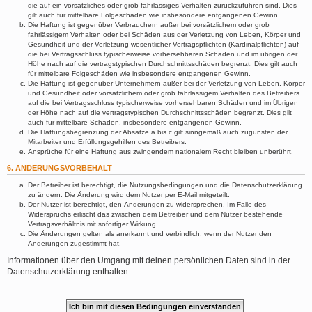
die auf ein vorsätzliches oder grob fahrlässiges Verhalten zurückzuführen sind. Dies
gilt auch für mittelbare Folgeschäden wie insbesondere entgangenen Gewinn.
Die Haftung ist gegenüber Verbrauchern außer bei vorsätzlichem oder grob
fahrlässigem Verhalten oder bei Schäden aus der Verletzung von Leben, Körper und
Gesundheit und der Verletzung wesentlicher Vertragspflichten (Kardinalpflichten) auf
die bei Vertragsschluss typischerweise vorhersehbaren Schäden und im übrigen der
Höhe nach auf die vertragstypischen Durchschnittsschäden begrenzt. Dies gilt auch
für mittelbare Folgeschäden wie insbesondere entgangenen Gewinn.
Die Haftung ist gegenüber Unternehmern außer bei der Verletzung von Leben, Körper
und Gesundheit oder vorsätzlichem oder grob fahrlässigem Verhalten des Betreibers
auf die bei Vertragsschluss typischerweise vorhersehbaren Schäden und im Übrigen
der Höhe nach auf die vertragstypischen Durchschnittsschäden begrenzt. Dies gilt
auch für mittelbare Schäden, insbesondere entgangenen Gewinn.
Die Haftungsbegrenzung der Absätze a bis c gilt sinngemäß auch zugunsten der
Mitarbeiter und Erfüllungsgehilfen des Betreibers.
Ansprüche für eine Haftung aus zwingendem nationalem Recht bleiben unberührt.
6. ÄNDERUNGSVORBEHALT
Der Betreiber ist berechtigt, die Nutzungsbedingungen und die Datenschutzerklärung
zu ändern. Die Änderung wird dem Nutzer per E-Mail mitgeteilt.
Der Nutzer ist berechtigt, den Änderungen zu widersprechen. Im Falle des
Widerspruchs erlischt das zwischen dem Betreiber und dem Nutzer bestehende
Vertragsverhältnis mit sofortiger Wirkung.
Die Änderungen gelten als anerkannt und verbindlich, wenn der Nutzer den
Änderungen zugestimmt hat.
Informationen über den Umgang mit deinen persönlichen Daten sind in der
Datenschutzerklärung enthalten.