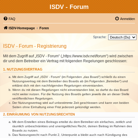
ISDV - Forum
FAQ
Anmelden
ISDV-Homepage
Foren
Sprache:
ISDV - Forum - Registrierung
Mit dem Zugriff auf „ISDV - Forum“ („https://www.isdv.net/forum“) wird zwischen
dir und dem Betreiber ein Vertrag mit folgenden Regelungen geschlossen:
1. NUTZUNGSVERTRAG
Mit dem Zugriff auf „ISDV - Forum“ (im Folgenden „das Board“) schließt du einen
Nutzungsvertrag mit dem Betreiber des Boards ab (im Folgenden „Betreiber“) und
erklärst dich mit den nachfolgenden Regelungen einverstanden.
Wenn du mit diesen Regelungen nicht einverstanden bist, so darfst du das Board
nicht weiter nutzen. Für die Nutzung des Boards gelten jeweils die an dieser Stelle
veröffentlichten Regelungen.
Der Nutzungsvertrag wird auf unbestimmte Zeit geschlossen und kann von beiden
Seiten ohne Einhaltung einer Frist jederzeit gekündigt werden.
2. EINRÄUMUNG VON NUTZUNGSRECHTEN
Mit dem Erstellen eines Beitrags erteilst du dem Betreiber ein einfaches, zeitlich und
räumlich unbeschränktes und unentgeltliches Recht, deinen Beitrag im Rahmen des
Boards zu nutzen.
Das Nutzungsrecht nach Punkt 2, Unterpunkt a bleibt auch nach Kündigung des