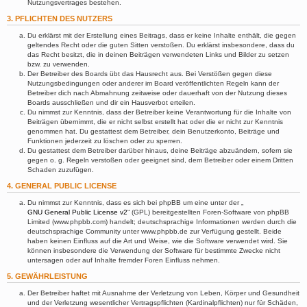
Nutzungsvertrages bestehen.
3. PFLICHTEN DES NUTZERS
Du erklärst mit der Erstellung eines Beitrags, dass er keine Inhalte enthält, die gegen
geltendes Recht oder die guten Sitten verstoßen. Du erklärst insbesondere, dass du
das Recht besitzt, die in deinen Beiträgen verwendeten Links und Bilder zu setzen
bzw. zu verwenden.
Der Betreiber des Boards übt das Hausrecht aus. Bei Verstößen gegen diese
Nutzungsbedingungen oder anderer im Board veröffentlichten Regeln kann der
Betreiber dich nach Abmahnung zeitweise oder dauerhaft von der Nutzung dieses
Boards ausschließen und dir ein Hausverbot erteilen.
Du nimmst zur Kenntnis, dass der Betreiber keine Verantwortung für die Inhalte von
Beiträgen übernimmt, die er nicht selbst erstellt hat oder die er nicht zur Kenntnis
genommen hat. Du gestattest dem Betreiber, dein Benutzerkonto, Beiträge und
Funktionen jederzeit zu löschen oder zu sperren.
Du gestattest dem Betreiber darüber hinaus, deine Beiträge abzuändern, sofern sie
gegen o. g. Regeln verstoßen oder geeignet sind, dem Betreiber oder einem Dritten
Schaden zuzufügen.
4. GENERAL PUBLIC LICENSE
Du nimmst zur Kenntnis, dass es sich bei phpBB um eine unter der „
GNU General Public License v2
“ (GPL) bereitgestellten Foren-Software von phpBB
Limited (www.phpbb.com) handelt; deutschsprachige Informationen werden durch die
deutschsprachige Community unter www.phpbb.de zur Verfügung gestellt. Beide
haben keinen Einfluss auf die Art und Weise, wie die Software verwendet wird. Sie
können insbesondere die Verwendung der Software für bestimmte Zwecke nicht
untersagen oder auf Inhalte fremder Foren Einfluss nehmen.
5. GEWÄHRLEISTUNG
Der Betreiber haftet mit Ausnahme der Verletzung von Leben, Körper und Gesundheit
und der Verletzung wesentlicher Vertragspflichten (Kardinalpflichten) nur für Schäden,