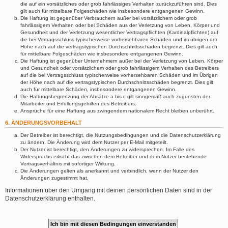
die auf ein vorsätzliches oder grob fahrlässiges Verhalten zurückzuführen sind. Dies
gilt auch für mittelbare Folgeschäden wie insbesondere entgangenen Gewinn.
Die Haftung ist gegenüber Verbrauchern außer bei vorsätzlichem oder grob
fahrlässigem Verhalten oder bei Schäden aus der Verletzung von Leben, Körper und
Gesundheit und der Verletzung wesentlicher Vertragspflichten (Kardinalpflichten) auf
die bei Vertragsschluss typischerweise vorhersehbaren Schäden und im übrigen der
Höhe nach auf die vertragstypischen Durchschnittsschäden begrenzt. Dies gilt auch
für mittelbare Folgeschäden wie insbesondere entgangenen Gewinn.
Die Haftung ist gegenüber Unternehmern außer bei der Verletzung von Leben, Körper
und Gesundheit oder vorsätzlichem oder grob fahrlässigem Verhalten des Betreibers
auf die bei Vertragsschluss typischerweise vorhersehbaren Schäden und im Übrigen
der Höhe nach auf die vertragstypischen Durchschnittsschäden begrenzt. Dies gilt
auch für mittelbare Schäden, insbesondere entgangenen Gewinn.
Die Haftungsbegrenzung der Absätze a bis c gilt sinngemäß auch zugunsten der
Mitarbeiter und Erfüllungsgehilfen des Betreibers.
Ansprüche für eine Haftung aus zwingendem nationalem Recht bleiben unberührt.
6. ÄNDERUNGSVORBEHALT
Der Betreiber ist berechtigt, die Nutzungsbedingungen und die Datenschutzerklärung
zu ändern. Die Änderung wird dem Nutzer per E-Mail mitgeteilt.
Der Nutzer ist berechtigt, den Änderungen zu widersprechen. Im Falle des
Widerspruchs erlischt das zwischen dem Betreiber und dem Nutzer bestehende
Vertragsverhältnis mit sofortiger Wirkung.
Die Änderungen gelten als anerkannt und verbindlich, wenn der Nutzer den
Änderungen zugestimmt hat.
Informationen über den Umgang mit deinen persönlichen Daten sind in der
Datenschutzerklärung enthalten.