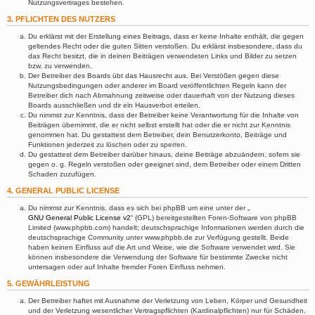
Nutzungsvertrages bestehen.
3. PFLICHTEN DES NUTZERS
Du erklärst mit der Erstellung eines Beitrags, dass er keine Inhalte enthält, die gegen
geltendes Recht oder die guten Sitten verstoßen. Du erklärst insbesondere, dass du
das Recht besitzt, die in deinen Beiträgen verwendeten Links und Bilder zu setzen
bzw. zu verwenden.
Der Betreiber des Boards übt das Hausrecht aus. Bei Verstößen gegen diese
Nutzungsbedingungen oder anderer im Board veröffentlichten Regeln kann der
Betreiber dich nach Abmahnung zeitweise oder dauerhaft von der Nutzung dieses
Boards ausschließen und dir ein Hausverbot erteilen.
Du nimmst zur Kenntnis, dass der Betreiber keine Verantwortung für die Inhalte von
Beiträgen übernimmt, die er nicht selbst erstellt hat oder die er nicht zur Kenntnis
genommen hat. Du gestattest dem Betreiber, dein Benutzerkonto, Beiträge und
Funktionen jederzeit zu löschen oder zu sperren.
Du gestattest dem Betreiber darüber hinaus, deine Beiträge abzuändern, sofern sie
gegen o. g. Regeln verstoßen oder geeignet sind, dem Betreiber oder einem Dritten
Schaden zuzufügen.
4. GENERAL PUBLIC LICENSE
Du nimmst zur Kenntnis, dass es sich bei phpBB um eine unter der „
GNU General Public License v2
“ (GPL) bereitgestellten Foren-Software von phpBB
Limited (www.phpbb.com) handelt; deutschsprachige Informationen werden durch die
deutschsprachige Community unter www.phpbb.de zur Verfügung gestellt. Beide
haben keinen Einfluss auf die Art und Weise, wie die Software verwendet wird. Sie
können insbesondere die Verwendung der Software für bestimmte Zwecke nicht
untersagen oder auf Inhalte fremder Foren Einfluss nehmen.
5. GEWÄHRLEISTUNG
Der Betreiber haftet mit Ausnahme der Verletzung von Leben, Körper und Gesundheit
und der Verletzung wesentlicher Vertragspflichten (Kardinalpflichten) nur für Schäden,