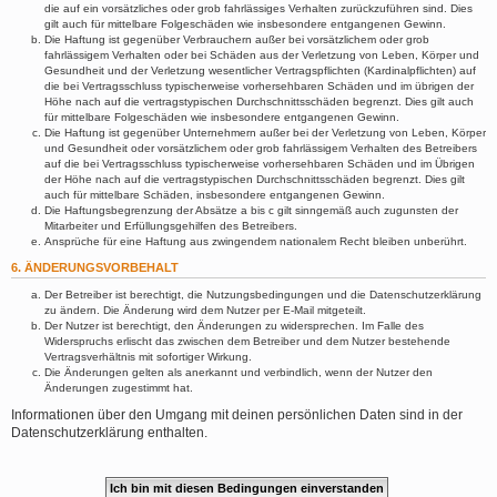
die auf ein vorsätzliches oder grob fahrlässiges Verhalten zurückzuführen sind. Dies
gilt auch für mittelbare Folgeschäden wie insbesondere entgangenen Gewinn.
Die Haftung ist gegenüber Verbrauchern außer bei vorsätzlichem oder grob
fahrlässigem Verhalten oder bei Schäden aus der Verletzung von Leben, Körper und
Gesundheit und der Verletzung wesentlicher Vertragspflichten (Kardinalpflichten) auf
die bei Vertragsschluss typischerweise vorhersehbaren Schäden und im übrigen der
Höhe nach auf die vertragstypischen Durchschnittsschäden begrenzt. Dies gilt auch
für mittelbare Folgeschäden wie insbesondere entgangenen Gewinn.
Die Haftung ist gegenüber Unternehmern außer bei der Verletzung von Leben, Körper
und Gesundheit oder vorsätzlichem oder grob fahrlässigem Verhalten des Betreibers
auf die bei Vertragsschluss typischerweise vorhersehbaren Schäden und im Übrigen
der Höhe nach auf die vertragstypischen Durchschnittsschäden begrenzt. Dies gilt
auch für mittelbare Schäden, insbesondere entgangenen Gewinn.
Die Haftungsbegrenzung der Absätze a bis c gilt sinngemäß auch zugunsten der
Mitarbeiter und Erfüllungsgehilfen des Betreibers.
Ansprüche für eine Haftung aus zwingendem nationalem Recht bleiben unberührt.
6. ÄNDERUNGSVORBEHALT
Der Betreiber ist berechtigt, die Nutzungsbedingungen und die Datenschutzerklärung
zu ändern. Die Änderung wird dem Nutzer per E-Mail mitgeteilt.
Der Nutzer ist berechtigt, den Änderungen zu widersprechen. Im Falle des
Widerspruchs erlischt das zwischen dem Betreiber und dem Nutzer bestehende
Vertragsverhältnis mit sofortiger Wirkung.
Die Änderungen gelten als anerkannt und verbindlich, wenn der Nutzer den
Änderungen zugestimmt hat.
Informationen über den Umgang mit deinen persönlichen Daten sind in der
Datenschutzerklärung enthalten.