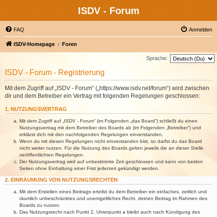
ISDV - Forum
FAQ
Anmelden
ISDV-Homepage
Foren
Sprache:
ISDV - Forum - Registrierung
Mit dem Zugriff auf „ISDV - Forum“ („https://www.isdv.net/forum“) wird zwischen
dir und dem Betreiber ein Vertrag mit folgenden Regelungen geschlossen:
1. NUTZUNGSVERTRAG
Mit dem Zugriff auf „ISDV - Forum“ (im Folgenden „das Board“) schließt du einen
Nutzungsvertrag mit dem Betreiber des Boards ab (im Folgenden „Betreiber“) und
erklärst dich mit den nachfolgenden Regelungen einverstanden.
Wenn du mit diesen Regelungen nicht einverstanden bist, so darfst du das Board
nicht weiter nutzen. Für die Nutzung des Boards gelten jeweils die an dieser Stelle
veröffentlichten Regelungen.
Der Nutzungsvertrag wird auf unbestimmte Zeit geschlossen und kann von beiden
Seiten ohne Einhaltung einer Frist jederzeit gekündigt werden.
2. EINRÄUMUNG VON NUTZUNGSRECHTEN
Mit dem Erstellen eines Beitrags erteilst du dem Betreiber ein einfaches, zeitlich und
räumlich unbeschränktes und unentgeltliches Recht, deinen Beitrag im Rahmen des
Boards zu nutzen.
Das Nutzungsrecht nach Punkt 2, Unterpunkt a bleibt auch nach Kündigung des