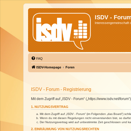
ISDV - Foru
Interessengemeinschaft de
FAQ
ISDV-Homepage
Foren
ISDV - Forum - Registrierung
Mit dem Zugriff auf „ISDV - Forum“ („https://www.isdv.net/foru
1. NUTZUNGSVERTRAG
Mit dem Zugriff auf „ISDV - Forum“ (im Folgenden „das Board“) sch
Wenn du mit diesen Regelungen nicht einverstanden bist, so darfst 
Der Nutzungsvertrag wird auf unbestimmte Zeit geschlossen und kan
2. EINRÄUMUNG VON NUTZUNGSRECHTEN