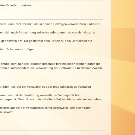
n des Boards zu nutzen.
dass du das Recht besitzt, die in deinen Beiträgen verwendeten Links und
iber dich nach Abmahnung zeitweise oder dauerhaft von der Nutzung
tnis genommen hat. Du gestattest dem Betreiber, dein Benutzerkonto,
ritten Schaden zuzufügen.
w.phpbb.com) handelt; deutschsprachige Informationen werden durch die
e können insbesondere die Verwendung der Software für bestimmte Zwecke
häden, die auf ein vorsätzliches oder grob fahrlässiges Verhalten
undheit und der Verletzung wesentlicher Vertragspflichten
n begrenzt. Dies gilt auch für mittelbare Folgeschäden wie insbesondere
eibers auf die bei Vertragsschluss typischerweise vorhersehbaren
en Gewinn.