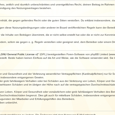
faches, zeitlich und räumlich unbeschränktes und unentgeltliches Recht, deinen Beitrag im Rahme
Kündigung des Nutzungsvertrages bestehen.
e enthält, die gegen geltendes Recht oder die guten Sitten verstoßen. Du erklärst insbesondere, 
egen diese Nutzungsbedingungen oder anderer im Board veröffentlichten Regeln kann der Betre
die Inhalte von Beiträgen übernimmt, die er nicht selbst erstellt hat oder die er nicht zur Kenn
ndern, sofern sie gegen o. g. Regeln verstoßen oder geeignet sind, dem Betreiber oder einem D
„
GNU General Public License v2
“ (GPL) bereitgestellten Foren-Software von phpBB Limited (ww
ellt. Beide haben keinen Einfluss auf die Art und Weise, wie die Software verwendet wird. Si
 und Gesundheit und der Verletzung wesentlicher Vertragspflichten (Kardinalpflichten) nur für Sc
wie insbesondere entgangenen Gewinn.
der grob fahrlässigem Verhalten oder bei Schäden aus der Verletzung von Leben, Körper und Ges
rhersehbaren Schäden und im übrigen der Höhe nach auf die vertragstypischen Durchschnittsschäde
von Leben, Körper und Gesundheit oder vorsätzlichem oder grob fahrlässigem Verhalten des Betr
Durchschnittsschäden begrenzt. Dies gilt auch für mittelbare Schäden, insbesondere entgangen
gunsten der Mitarbeiter und Erfüllungsgehilfen des Betreibers.
ben unberührt.
enschutzerklärung zu ändern. Die Änderung wird dem Nutzer per E-Mail mitgeteilt.