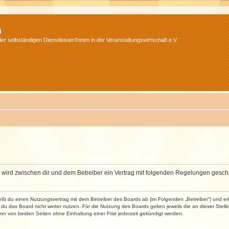
m
r selbständigen Dienstleister/Innen in der Veranstaltungswirtschaft e.V.
m“) wird zwischen dir und dem Betreiber ein Vertrag mit folgenden Regelungen gesch
ließt du einen Nutzungsvertrag mit dem Betreiber des Boards ab (im Folgenden „Betreiber“) und 
du das Board nicht weiter nutzen. Für die Nutzung des Boards gelten jeweils die an dieser Stell
n von beiden Seiten ohne Einhaltung einer Frist jederzeit gekündigt werden.