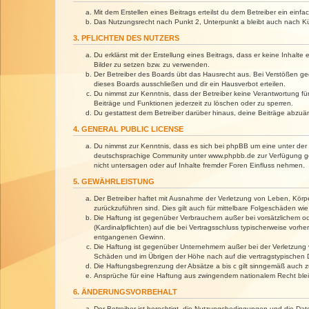
Mit dem Erstellen eines Beitrags erteilst du dem Betreiber ein ein
Das Nutzungsrecht nach Punkt 2, Unterpunkt a bleibt auch nach 
3. PFLICHTEN DES NUTZERS
Du erklärst mit der Erstellung eines Beitrags, dass er keine Inhalt
Bilder zu setzen bzw. zu verwenden.
Der Betreiber des Boards übt das Hausrecht aus. Bei Verstößen g
dieses Boards ausschließen und dir ein Hausverbot erteilen.
Du nimmst zur Kenntnis, dass der Betreiber keine Verantwortung für 
Beiträge und Funktionen jederzeit zu löschen oder zu sperren.
Du gestattest dem Betreiber darüber hinaus, deine Beiträge abzuä
4. GENERAL PUBLIC LICENSE
Du nimmst zur Kenntnis, dass es sich bei phpBB um eine unter der 
deutschsprachige Community unter www.phpbb.de zur Verfügung gest
nicht untersagen oder auf Inhalte fremder Foren Einfluss nehmen.
5. GEWÄHRLEISTUNG
Der Betreiber haftet mit Ausnahme der Verletzung von Leben, Körper
zurückzuführen sind. Dies gilt auch für mittelbare Folgeschäden 
Die Haftung ist gegenüber Verbrauchern außer bei vorsätzlichem o
(Kardinalpflichten) auf die bei Vertragsschluss typischerweise vo
entgangenen Gewinn.
Die Haftung ist gegenüber Unternehmern außer bei der Verletzung 
Schäden und im Übrigen der Höhe nach auf die vertragstypischen 
Die Haftungsbegrenzung der Absätze a bis c gilt sinngemäß auch zu
Ansprüche für eine Haftung aus zwingendem nationalem Recht blei
6. ÄNDERUNGSVORBEHALT
Der Betreiber ist berechtigt, die Nutzungsbedingungen und die Dat